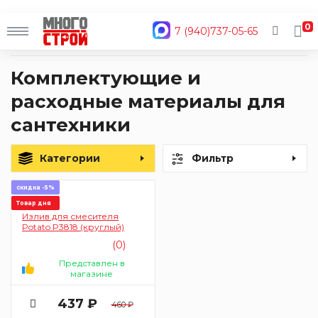
0
7 (940)737-05-65
Главная
Каталог
Сантехника в Абхазии
Комплектующие и расходные материалы для сантехники
Комплектующие и
расходные материалы для
сантехники
Категории
Фильтр
скидка -5%
Товар дня
Излив для смесителя
Potato P3818 (круглый)
(0)
Представлен в
магазине
437 ₽
460 ₽