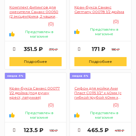
Комплект фитингов для
Кран-букса Санакс
смесителя Санакс 00050
Germany 00078 1/2 дюйма
(2 эксцентрика, 2 чашки
Люкс)
(0)
(0)
Представлен в
Представлен в
магазине
магазине
351.5 ₽
171 ₽
370 ₽
180 ₽
Подробнее
Подробнее
скидка -5%
скидка -5%
Кран-букса Санакс 00077
Сифон для мойки Ани
1/2 дюйма (под ручку
Пласт C0115 1/2" х 40мм (с
крест, латунная)
гибкой трубой 40мм х
40/50мм)
(0)
(0)
Представлен в
Представлен в
магазине
магазине
123.5 ₽
465.5 ₽
130 ₽
490 ₽