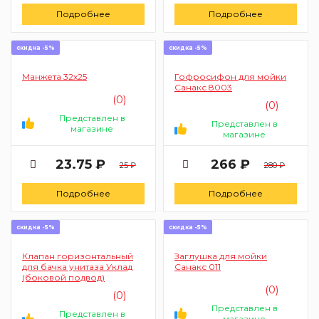
Подробнее
Подробнее
скидка -5%
скидка -5%
Манжета 32х25
Гофросифон для мойки
Санакс 8003
(0)
(0)
Представлен в
Представлен в
магазине
магазине
23.75 ₽
266 ₽
25 ₽
280 ₽
Подробнее
Подробнее
скидка -5%
скидка -5%
Клапан горизонтальный
Заглушка для мойки
для бачка унитаза Уклад
Санакс 011
(боковой подвод)
(0)
(0)
Представлен в
Представлен в
магазине