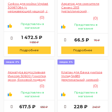
Сифон для мойки Virplast
Аэратор для смесителя
30987084 (с
Санакс 2513
нержавеющей чашкой, с
(металлический,
переливом и с
внутренний, оригинал)
(0)
(0)
гофротрубой)
Представлен в
Представлен в
магазине
магазине
1 472.5 ₽
66.5 ₽
70 ₽
1 550 ₽
Подробнее
Подробнее
скидка -5%
скидка -5%
Арматура водосливная
Клапан для бачка унитаза
Инкоэр 50600 (1 кнопка,
Уклад 54685
хром, боковой подвод)
(вертикальный, нижний
подвод)
(0)
(0)
Представлен в
Представлен в
магазине
магазине
617.5 ₽
228 ₽
650 ₽
240 ₽