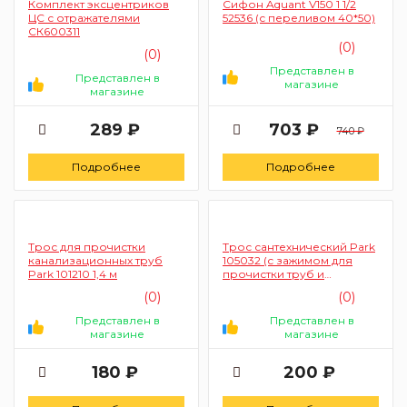
Комплект эксцентриков
Сифон Aquant V150 1 1/2
ЦС с отражателями
52536 (с переливом 40*50)
СК600311
(0)
(0)
Представлен в
Представлен в
магазине
магазине
289 ₽
703 ₽
740 ₽
Подробнее
Подробнее
Трос для прочистки
Трос сантехнический Park
канализационных труб
105032 (с зажимом для
Park 101210 1,4 м
прочистки труб и
удаления засоров 90 см)
(0)
(0)
Представлен в
Представлен в
магазине
магазине
180 ₽
200 ₽