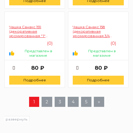
Подробнее
Подробнее
Чашка Санакс 159
Чашка Санакс 158
(декоративная
(декоративная
хромированная "1"
хромированная 3/4
разборная)
разборная)
(0)
(0)
Представлен в
Представлен в
магазине
магазине
80 ₽
80 ₽
Подробнее
Подробнее
1
2
3
4
5
»
развернуть