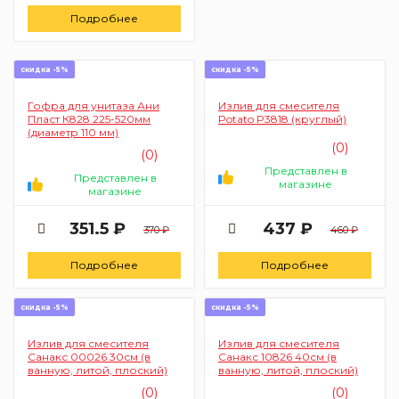
Подробнее
скидка -5%
скидка -5%
Гофра для унитаза Ани
Излив для смесителя
Пласт К828 225-520мм
Potato P3818 (круглый)
(диаметр 110 мм)
(0)
(0)
Представлен в
Представлен в
магазине
магазине
351.5 ₽
437 ₽
370 ₽
460 ₽
Подробнее
Подробнее
скидка -5%
скидка -5%
Излив для смесителя
Излив для смесителя
Санакс 00026 30см (в
Санакс 10826 40см (в
ванную, литой, плоский)
ванную, литой, плоский)
(0)
(0)