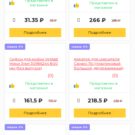
Представлен в
Представлен в
магазине
магазине
31.35 ₽
266 ₽
33 ₽
280 ₽
Подробнее
Подробнее
скидка -5%
скидка -5%
Сифон для мойки Virplast
Аэратор для смесителя
Мини Элит 30986244 800
Санакс 110 (пластиковый,
мм (без выпуска)
большой, двухрежимный)
(0)
(0)
Представлен в
Представлен в
магазине
магазине
161.5 ₽
218.5 ₽
170 ₽
230 ₽
Подробнее
Подробнее
скидка -5%
скидка -5%