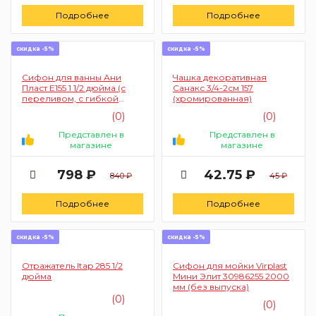
Подробнее
Подробнее
скидка -5%
скидка -5%
Сифон для ванны Ани
Чашка декоративная
Пласт Е155 1 1/2 дюйма (с
Санакс 3/4-2см 157
переливом, с гибкой
(хромированная)
трубой 40/50 мм)
(0)
(0)
Представлен в
Представлен в
магазине
магазине
798 ₽
42.75 ₽
840 ₽
45 ₽
Подробнее
Подробнее
скидка -5%
скидка -5%
Отражатель Itap 285 1/2
Сифон для мойки Virplast
дюйма
Мини Элит 30986255 2000
мм (без выпуска)
(0)
(0)