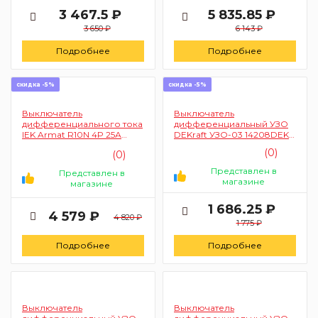
3 467.5 ₽
5 835.85 ₽
3 650 ₽
6 143 ₽
Подробнее
Подробнее
скидка -5%
скидка -5%
Выключатель
Выключатель
дифференциального тока
дифференциальный УЗО
IEK Armat R10N 4P 25А
DEKraft УЗО-03 14208DEK
30мА тип AC AR-R10N-4-
2п 32A 30mA тип AC 6 Ка
(0)
(0)
025C030
Представлен в
Представлен в
магазине
магазине
1 686.25 ₽
4 579 ₽
4 820 ₽
1 775 ₽
Подробнее
Подробнее
Выключатель
Выключатель