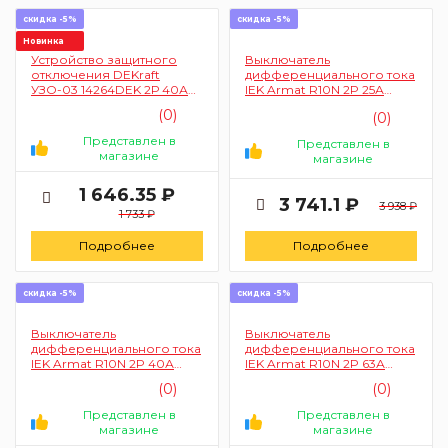
скидка -5%
скидка -5%
Новинка
Устройство защитного
Выключатель
отключения DEKraft
дифференциального тока
УЗО-03 14264DEK 2Р 40А
IEK Armat R10N 2P 25А
30мА АС 6кА
30мА тип AC AR-R10N-2-
(0)
(0)
025C030
Представлен в
Представлен в
магазине
магазине
1 646.35 ₽
3 741.1 ₽
3 938 ₽
1 733 ₽
Подробнее
Подробнее
скидка -5%
скидка -5%
Выключатель
Выключатель
дифференциального тока
дифференциального тока
IEK Armat R10N 2P 40А
IEK Armat R10N 2P 63А
30мА тип AC AR-R10N-2-
30мА тип AC AR-R10N-2-
(0)
(0)
040C030
063C030
Представлен в
Представлен в
магазине
магазине