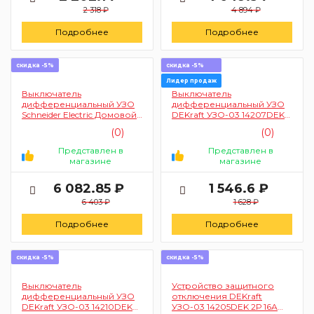
2 318 ₽
4 894 ₽
Подробнее
Подробнее
скидка -5%
скидка -5%
Лидер продаж
Выключатель
Выключатель
дифференциальный УЗО
дифференциальный УЗО
Schneider Electric Домовой
DEKraft УЗО-03 14207DEK
ВД63 11463 4п 40А 30мА
2Р 25А 30мА АС 6кА
(0)
(0)
(электромеханический)
Представлен в
Представлен в
магазине
магазине
6 082.85 ₽
1 546.6 ₽
6 403 ₽
1 628 ₽
Подробнее
Подробнее
скидка -5%
скидка -5%
Выключатель
Устройство защитного
дифференциальный УЗО
отключения DEKraft
DEKraft УЗО-03 14210DEK
УЗО-03 14205DEK 2Р 16А