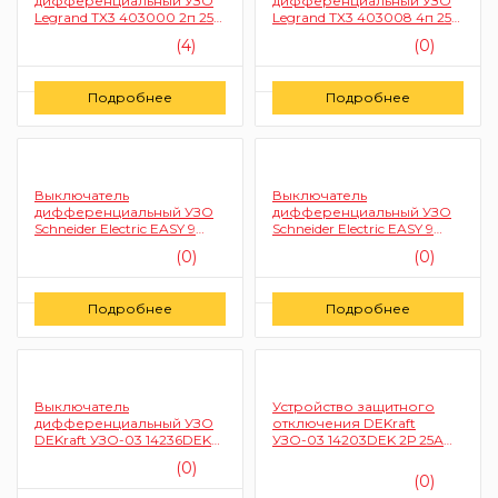
дифференциальный УЗО
дифференциальный УЗО
Legrand TX3 403000 2п 25А
Legrand TX3 403008 4п 25А
30 мА (тип AC)
30мА (тип AC)
(4)
(0)
Цену уточняйте
Цену уточняйте
Подробнее
Подробнее
Заказать
Заказать
Выключатель
Выключатель
дифференциальный УЗО
дифференциальный УЗО
Schneider Electric EASY 9
Schneider Electric EASY 9
EZ9R34463 4п 63А 30мА
EZ9R34440 4п 40A 30мА
(0)
(0)
(тип AC)
(тип AC)
Цену уточняйте
Цену уточняйте
Подробнее
Подробнее
Заказать
Заказать
Выключатель
Устройство защитного
дифференциальный УЗО
отключения DEKraft
DEKraft УЗО-03 14236DEK
УЗО-03 14203DEK 2Р 25А
03 4Р 63А 30мА АС 6кА
10мА АС 6кА
(0)
(тип AC)
(0)