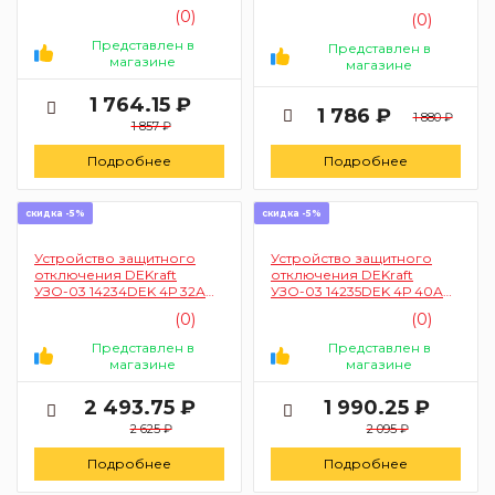
2Р 63А 30мА АС 6кА
30мА АС 4,5кА
(0)
(0)
Представлен в
Представлен в
магазине
магазине
1 764.15 ₽
1 786 ₽
1 880 ₽
1 857 ₽
Подробнее
Подробнее
скидка -5%
скидка -5%
Устройство защитного
Устройство защитного
отключения DEKraft
отключения DEKraft
УЗО-03 14234DEK 4Р 32А
УЗО-03 14235DEK 4Р 40А
30мА 6кА тип АС
30мА АС 6кА
(0)
(0)
Представлен в
Представлен в
магазине
магазине
2 493.75 ₽
1 990.25 ₽
2 625 ₽
2 095 ₽
Подробнее
Подробнее