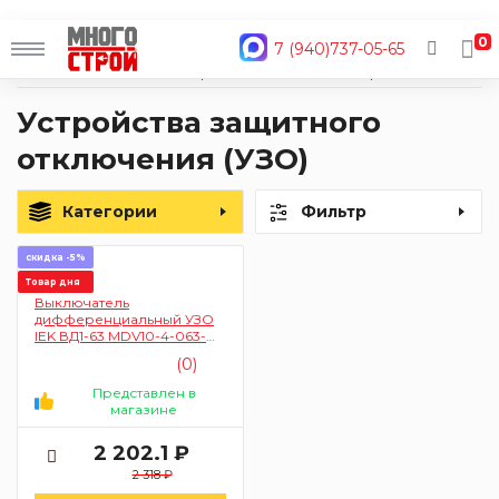
0
7 (940)737-05-65
Главная
Каталог
Электрика
Автоматизация
Устройства защитного отключения (УЗО)
Устройства защитного
отключения (УЗО)
Категории
Фильтр
скидка -5%
Товар дня
Выключатель
дифференциальный УЗО
IEK ВД1-63 MDV10-4-063-
030 4п 63A 30mA (тип AC)
(0)
Представлен в
магазине
2 202.1 ₽
2 318 ₽