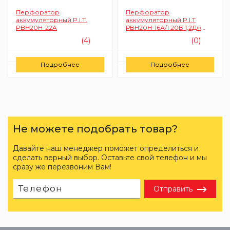
Перфоратор
Перфоратор
аккумуляторный P.I.T.
аккумуляторный P.I.T
PBH20H-22A
РВН20Н-16А/1 20В 1,2Дж
2Ач 20мм (2-х режимный, 1
(4)
(0)
аккумулятор Li-lon,
зарядное устройство ЗА,
кейс)
Цену уточняйте
Цену уточняйте
Подробнее
Подробнее
Заказать
Заказать
Не можете подобрать товар?
Давайте наш менеджер поможет определиться и
сделать верный выбор. Оставьте свой телефон и мы
сразу же перезвоним Вам!
Отправить