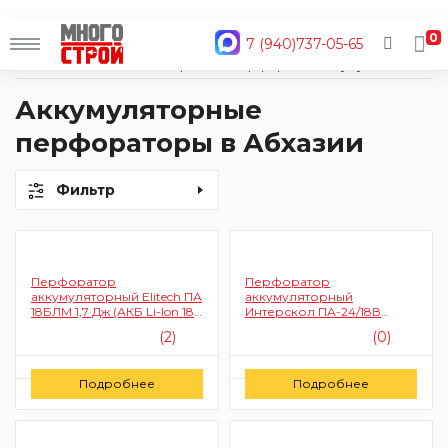
0
7 (940)737-05-65
Главная
Каталог
Электроинструмент
Перфораторы
Аккумуляторные
Аккумуляторные
перфораторы в Абхазии
Фильтр
Перфоратор
Перфоратор
аккумуляторный Elitech ПА
аккумуляторный
18БЛМ 1,7 Дж (АКБ Li-Ion 18
Интерскол ПА-24/18В
В)
579.2.2.70 2,2 Дж
(2)
(0)
Цену уточняйте
Цену уточняйте
Подробнее
Подробнее
Заказать
Заказать