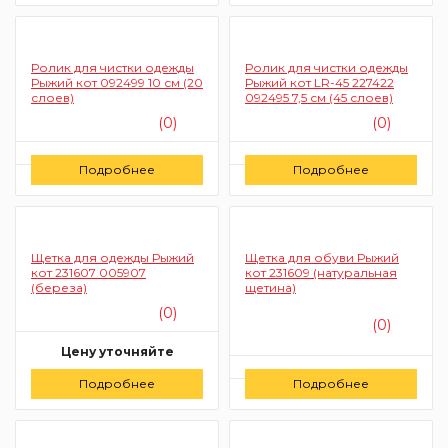
Ролик для чистки одежды
Ролик для чистки одежды
Рыжий кот 092499 10 см (20
Рыжий кот LR-45 227422
слоев)
092495 7,5 см (45 слоев)
(0)
(0)
Цену уточняйте
Цену уточняйте
Подробнее
Подробнее
Заказать
Заказать
Щетка для одежды Рыжий
Щетка для обуви Рыжий
кот 231607 005907
кот 231609 (натуральная
(береза)
щетина)
(0)
(0)
Цену уточняйте
Цену уточняйте
Подробнее
Заказать
Подробнее
Заказать