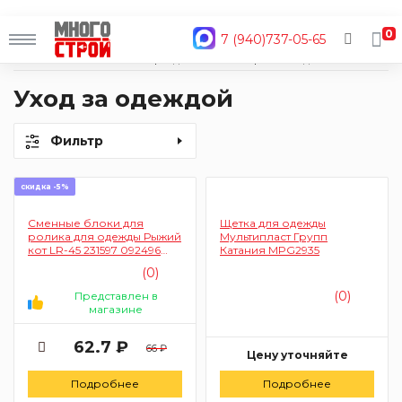
0
7 (940)737-05-65
Главная
Каталог
Товары для дома
Хозтовары
Уход за одеждой
Уход за одеждой
Фильтр
скидка -5%
Сменные блоки для
Щетка для одежды
ролика для одежды Рыжий
Мультипласт Групп
кот LR-45 231597 092496
Катания MPG2935
2,1x7,5 см 2шт (45 слоев)
(0)
(0)
Представлен в
магазине
62.7 ₽
66 ₽
Цену уточняйте
Подробнее
Подробнее
Заказать