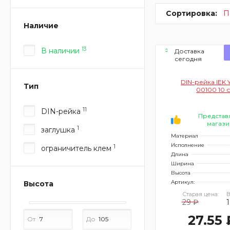
Сортировка:
П
Наличие
13
В наличии
Доставка
сегодня
DIN-рейка IEK 
Тип
00100 10 
11
DIN-рейка
Представ
магази
1
заглушка
Материал
Исполнение
1
ограничитель клем
Длина
Ширина
Высота
Артикул:
Высота
Старая цена:
В
29 ₽
1
27.55 
От
До