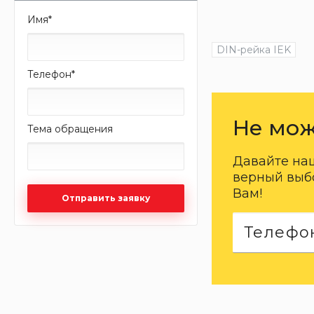
Имя
*
DIN-рейка IEK
Телефон
*
Не мож
Тема обращения
Давайте на
верный выбо
Вам!
Отправить заявку