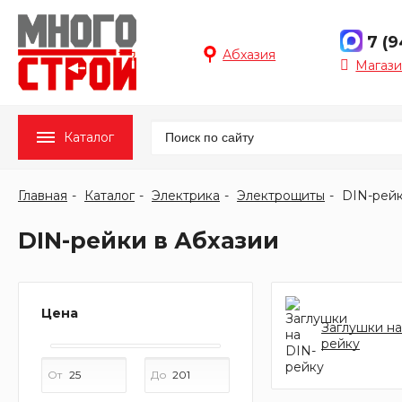
7 (
Абхазия
Магази
Каталог
Главная
Каталог
Электрика
Электрощиты
DIN-рей
DIN-рейки в Абхазии
Цена
Заглушки на
рейку
От
До