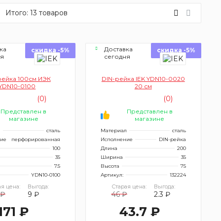
Итого:
13
товаров
ка
Доставка
скидка -5%
скидка -5%
ня
сегодня
рейка 100см ИЭК
DIN-рейка IEK YDN10-0020
YDN10-0100
20 см
(0)
(0)
Представлен в
Представлен в
магазине
магазине
л
сталь
Материал
сталь
ие
перфорированная
Исполнение
DIN-рейка
100
Длина
200
35
Ширина
35
7.5
Высота
75
YDN10-0100
Артикул:
132224
я цена:
Выгода:
Старая цена:
Выгода:
 ₽
9 ₽
46 ₽
2.3 ₽
171 ₽
43.7 ₽