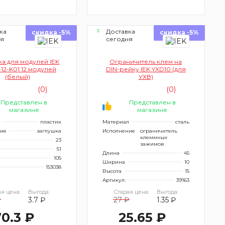
ка
Доставка
скидка -5%
скидка -5%
ня
сегодня
а для модулей IEK
Ограничитель клем на
12-K01 12 модулей
DIN-рейку IEK YXD10 (для
(белый)
УХВ)
(0)
(0)
Представлен в
Представлен в
магазине
магазине
л
пластик
Материал
сталь
ие
заглушка
Исполнение
ограничитель
клеммных
23
зажимов
51
Длина
45
105
Ширина
10
153038
Высота
15
Артикул:
39163
я цена:
Выгода:
Старая цена:
Выгода:
₽
3.7 ₽
27 ₽
1.35 ₽
70.3 ₽
25.65 ₽