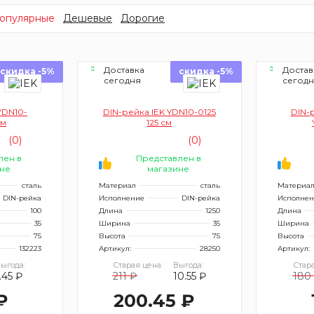
опулярные
Дешевые
Дорогие
Доставка
Достав
скидка -5%
скидка -5%
сегодня
сегод
YDN10-
DIN-рейка IEK YDN10-0125
DIN-
см
125 см
(0)
(0)
лен в
Представлен в
не
магазине
сталь
Материал
сталь
Материа
DIN-рейка
Исполнение
DIN-рейка
Исполнен
100
Длина
1250
Длина
35
Ширина
35
Ширина
75
Высота
75
Высота
132223
Артикул:
28250
Артикул:
ыгода:
Старая цена:
Выгода:
Стара
.45 ₽
211 ₽
10.55 ₽
180
₽
200.45 ₽