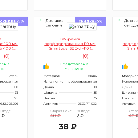
Доставка
Достав
скидка -5%
скидка -5%
сегодня
сегод
а
DIN-рейка
я 100 мм
перфорированная 110 мм
перфор
r-100 )
Smartbuy (SBE-dr-110 )
Smart
0
кратно 10
(0)
(0)
лен в
Представлен в
не
магазине
сталь
Материал
сталь
Материа
ированная
Исполнение
перфорированная
Исполнен
100
Длина
110
Длина
35
Ширина
35
Ширина
7.5
Высота
7.5
Высота
6.32.702.005
Артикул:
06.32.711.002
Артикул:
ыгода:
Старая цена:
Выгода:
Стара
2 ₽
40 ₽
2 ₽
40 
38 ₽