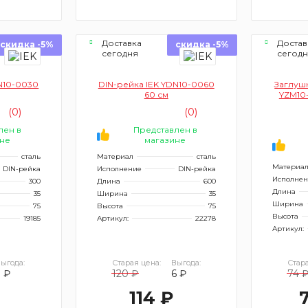
Доставка
Достав
скидка -5%
скидка -5%
сегодня
сегод
N10-0030
DIN-рейка IEK YDN10-0060
Заглушк
60 см
YZM10-
(0)
(0)
лен в
Представлен в
не
магазине
сталь
Материал
сталь
Материа
DIN-рейка
Исполнение
DIN-рейка
Исполнен
300
Длина
600
Длина
35
Ширина
35
Ширина
75
Высота
75
Высота
19185
Артикул:
22278
Артикул:
ыгода:
Старая цена:
Выгода:
Стара
3 ₽
120 ₽
6 ₽
74 
114 ₽