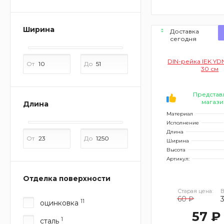
Ширина
Доставка
сегодня
DIN-рейка IEK YD
От
До
30 см
Представ
магази
Длина
Материал
Исполнение
Длина
От
До
Ширина
Высота
Артикул:
Отделка поверхности
Старая цена:
В
60 ₽
11
оцинковка
57 ₽
1
сталь