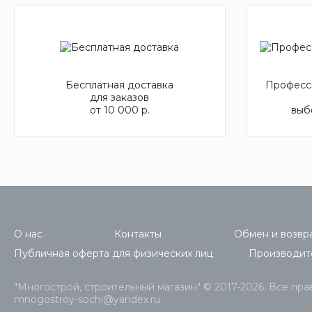
Бесплатная доставка
Професси
для заказов
от 10 000 р.
выб
О нас
Контакты
Обмен и возвра
Публичная оферта для физических лиц
Производит
"Многострой, строительный магазин" © 2017-2026. Все пр
mnogostroy-sochi@yandex.ru