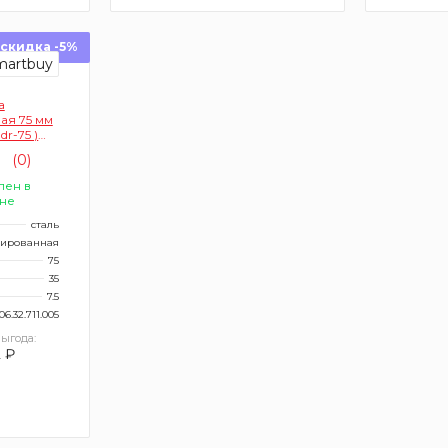
скидка -5%
а
я 75 мм
dr-75 )
0
(0)
лен в
не
сталь
ированная
75
35
7.5
06.32.711.005
ыгода:
2 ₽