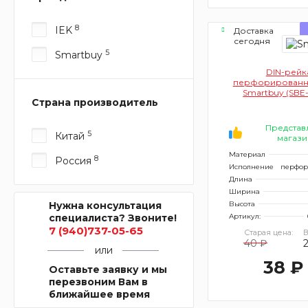
8
IEK
Доставка
сегодня
5
Smartbuy
DIN-рейк
перфорированна
Smartbuy (SBE-
Страна производитель
кратно 1
Представ
5
Китай
магази
Материал
8
Россия
Исполнение
перфор
Длина
Ширина
Нужна консультация
Высота
специалиста? Звоните!
Артикул:
7 (940)737-05-65
Старая цена:
В
40 ₽
или
38 ₽
Оставьте заявку и мы
перезвоним Вам в
ближайшее время