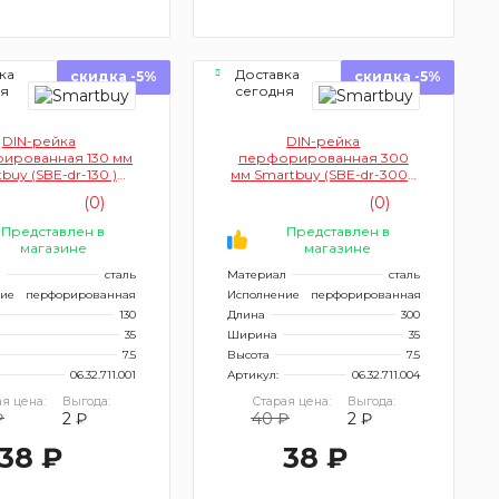
ка
Доставка
скидка -5%
скидка -5%
ня
сегодня
DIN-рейка
DIN-рейка
ированная 130 мм
перфорированная 300
buy (SBE-dr-130 )
мм Smartbuy (SBE-dr-300 )
кратно 10
кратно 10
(0)
(0)
Представлен в
Представлен в
магазине
магазине
л
сталь
Материал
сталь
ие
перфорированная
Исполнение
перфорированная
130
Длина
300
35
Ширина
35
7.5
Высота
7.5
06.32.711.001
Артикул:
06.32.711.004
я цена:
Выгода:
Старая цена:
Выгода:
₽
2 ₽
40 ₽
2 ₽
38 ₽
38 ₽