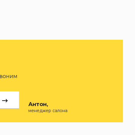
звоним
Антон,
менеджер салона