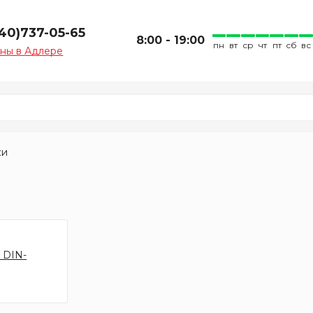
940)737-05-65
8:00 - 19:00
пн
вт
ср
чт
пт
сб
вс
ны в Адлере
ки
 DIN-