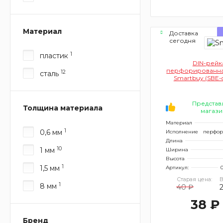
Материал
Доставка
сегодня
1
пластик
DIN-рейк
перфорированна
12
сталь
Smartbuy (SBE-d
кратно 1
Представ
Толщина материала
магази
Материал
1
0,6 мм
Исполнение
перфор
Длина
10
1 мм
Ширина
Высота
1
1,5 мм
Артикул:
0
Старая цена:
В
1
8 мм
40 ₽
38 ₽
Бренд