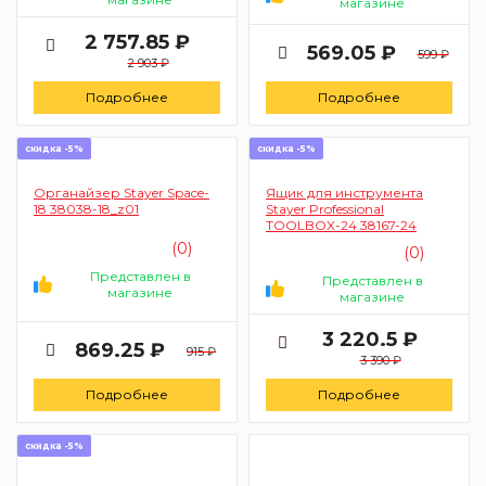
магазине
2 757.85 ₽
569.05 ₽
599 ₽
2 903 ₽
Подробнее
Подробнее
скидка -5%
скидка -5%
Органайзер Stayer Space-
Ящик для инструмента
18 38038-18_z01
Stayer Professional
TOOLBOX-24 38167-24
(0)
(0)
Представлен в
Представлен в
магазине
магазине
3 220.5 ₽
869.25 ₽
915 ₽
3 390 ₽
Подробнее
Подробнее
скидка -5%