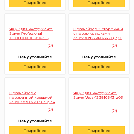
Подробнее
Подробнее
Ящик для инструмента
Органайзер 2-сторонний
Stayer Professional
с прозр крышками
TOOLBOX-16 38167-16
330*280*85 мм 65650 (13,56
отсеков усил ручка)
(0)
(0)
Цену уточняйте
Цену уточняйте
Подробнее
Заказать
Подробнее
Заказать
Органайзер с
Ящик для инструмента
прозрачной крышкой
Stayer Vega-12 38105-13_z03
230х125х80 мм 65671 (9" 4
отсека складная ручка)
(0)
(0)
Цену уточняйте
Цену уточняйте
Подробнее
Заказать
Подробнее
Заказать