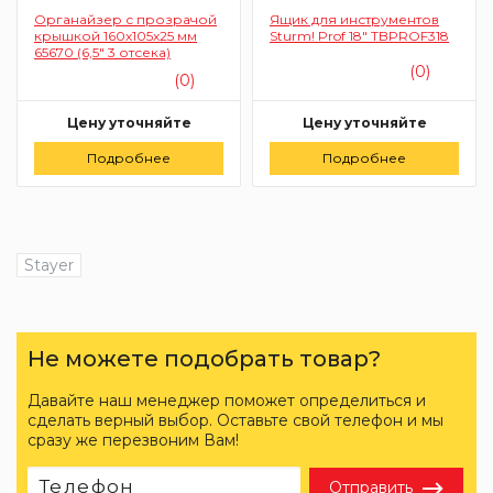
Органайзер с прозрачой
Ящик для инструментов
крышкой 160х105х25 мм
Sturm! Prof 18" TBPROF318
65670 (6,5" 3 отсека)
(0)
(0)
Цену уточняйте
Цену уточняйте
Подробнее
Заказать
Подробнее
Заказать
Stayer
Не можете подобрать товар?
Давайте наш менеджер поможет определиться и
сделать верный выбор. Оставьте свой телефон и мы
сразу же перезвоним Вам!
Отправить