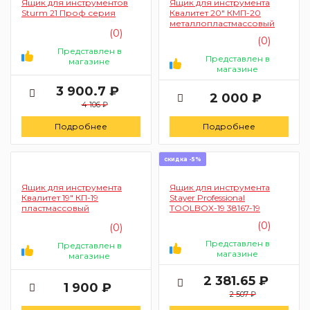
Ящик для инструментов
Ящик для инструмента
Sturm 21 Проф серия
Квалитет 20" КМП-20
металлопластмассовый
(0)
(0)
Представлен в
Представлен в
магазине
магазине
3 900.7 ₽
2 000 ₽
4 106 ₽
Подробнее
Подробнее
скидка -5%
Ящик для инструмента
Ящик для инструмента
Квалитет 19" КП-19
Stayer Professional
пластмассовый
TOOLBOX-19 38167-19
(0)
(0)
Представлен в
Представлен в
магазине
магазине
2 381.65 ₽
1 900 ₽
2 507 ₽