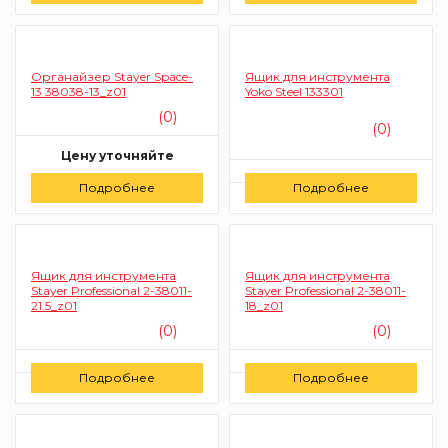
Органайзер Stayer Space-
Ящик для инструмента
13 38038-13_z01
Yoko Steel 133301
(0)
(0)
Цену уточняйте
Цену уточняйте
Подробнее
Заказать
Подробнее
Заказать
Ящик для инструмента
Ящик для инструмента
Stayer Professional 2-38011-
Stayer Professional 2-38011-
21.5_z01
18_z01
(0)
(0)
Цену уточняйте
Цену уточняйте
Подробнее
Подробнее
Заказать
Заказать