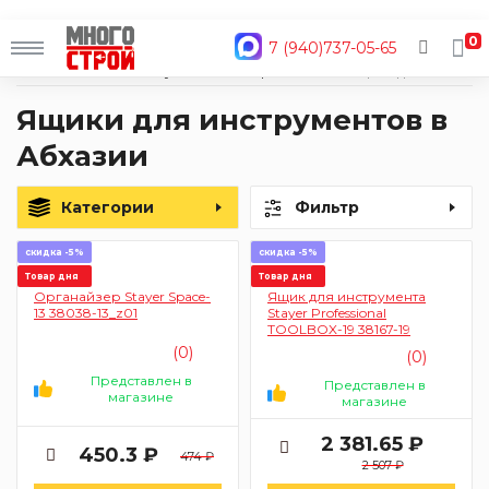
0
7 (940)737-05-65
Главная
Каталог
Ручной инструмент
Хранение инструмента
Ящики для инструментов
Ящики для инструментов в
Абхазии
Категории
Фильтр
скидка -5%
скидка -5%
Товар дня
Товар дня
Органайзер Stayer Space-
Ящик для инструмента
13 38038-13_z01
Stayer Professional
TOOLBOX-19 38167-19
(0)
(0)
Представлен в
Представлен в
магазине
магазине
2 381.65 ₽
450.3 ₽
474 ₽
2 507 ₽