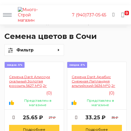
0
7 (940)737-05-65
Главная
Каталог
Сад и огород
Семена
Цветы
Семена цветов в Сочи
Фильтр
скидка -5%
скидка -5%
Семена Darit Алиссум
Семена Darit Арабис
скальный Золотая
Снежная Лапландия
россыпь 5627 М*0,2г
альпийский 5636 М*0,2г
(0)
(0)
Представлен в
Представлен в
магазине
магазине
25.65 ₽
33.25 ₽
27 ₽
35 ₽
Подробнее
Подробнее