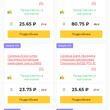
(0)
(0)
Представлен в
Представлен в
магазине
магазине
25.65 ₽
80.75 ₽
27 ₽
85 ₽
Подробнее
Подробнее
скидка -5%
скидка -5%
Семена Агроуспех
Семена Darit Гвоздика
Гвоздика Китайская
турецкая карликовая
махровая смесь 26612
Пиноккио 84752 Д*0,3г
О*0,3г
(0)
(0)
Представлен в
Представлен в
магазине
магазине
23.75 ₽
25.65 ₽
25 ₽
27 ₽
Подробнее
Подробнее