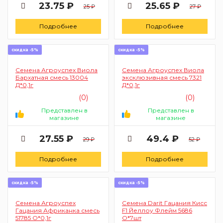
23.75 ₽
25.65 ₽
25 ₽
27 ₽
Подробнее
Подробнее
скидка -5%
скидка -5%
Семена Агроуспех Виола
Семена Агроуспех Виола
Бархатная смесь 13004
эксклюзивная смесь 7321
Д*0,1г
Д*0,1г
(0)
(0)
Представлен в
Представлен в
магазине
магазине
27.55 ₽
49.4 ₽
29 ₽
52 ₽
Подробнее
Подробнее
скидка -5%
скидка -5%
Семена Агроуспех
Семена Darit Гацания Кисс
Гацания Африканка смесь
F1 Йеллоу Флейм 5686
51785 О*0,1г
О*7шт