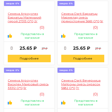
скидка -5%
скидка -5%
Семена Агроуспех
Семена Darit Бархатцы
Бархатцы Маленький
Мармелад смесь
герой 27313 О*0,2г
прямостоячие 5669 О*0,5г
(0)
(0)
Представлен в
Представлен в
магазине
магазине
25.65 ₽
25.65 ₽
27 ₽
27 ₽
Подробнее
Подробнее
скидка -5%
скидка -5%
Семена Агроуспех
Семена Darit Вечерница
Василек Махровый смесь
Матроны смесь окрасок
33312 О*0,5г
5682 О*0,7г
(0)
(0)
Представлен в
Представлен в
магазине
магазине