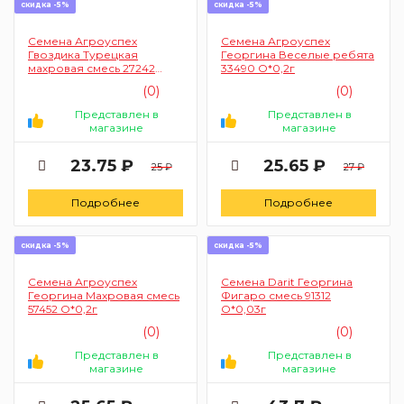
скидка -5%
скидка -5%
Семена Агроуспех
Семена Агроуспех
Гвоздика Турецкая
Георгина Веселые ребята
махровая смесь 27242
33490 О*0,2г
Д*0,2г
(0)
(0)
Представлен в
Представлен в
магазине
магазине
23.75 ₽
25.65 ₽
25 ₽
27 ₽
Подробнее
Подробнее
скидка -5%
скидка -5%
Семена Агроуспех
Семена Darit Георгина
Георгина Махровая смесь
Фигаро смесь 91312
57452 О*0,2г
О*0,03г
(0)
(0)
Представлен в
Представлен в
магазине
магазине