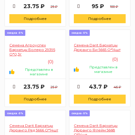
23.75 ₽
95 ₽
25 ₽
100 ₽
Подробнее
Подробнее
скидка -5%
скидка -5%
Семена Агроуспех
Семена Darit Бархатцы
Бархатцы Болеро 29395
Дюранго Би 5665 О*14шт
О*0,3г
(0)
(0)
Представлен в
Представлен в
магазине
магазине
23.75 ₽
43.7 ₽
25 ₽
46 ₽
Подробнее
Подробнее
скидка -5%
скидка -5%
Семена Darit Бархатцы
Семена Darit Бархатцы
Дюранго Ред 5666 О*14шт
Дюранго Флейм 5668
О*14шт