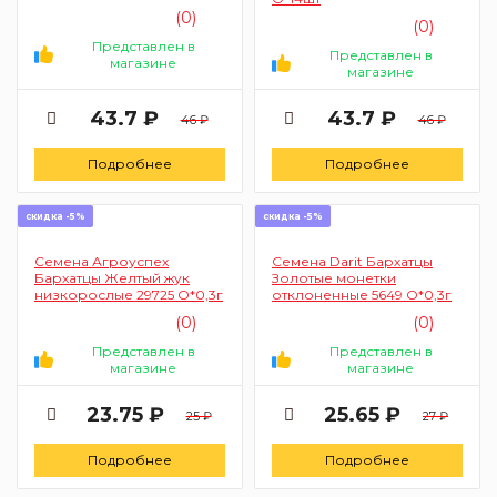
(0)
(0)
Представлен в
Представлен в
магазине
магазине
43.7 ₽
43.7 ₽
46 ₽
46 ₽
Подробнее
Подробнее
скидка -5%
скидка -5%
Семена Агроуспех
Семена Darit Бархатцы
Бархатцы Желтый жук
Золотые монетки
низкорослые 29725 О*0,3г
отклоненные 5649 О*0,3г
(0)
(0)
Представлен в
Представлен в
магазине
магазине
23.75 ₽
25.65 ₽
25 ₽
27 ₽
Подробнее
Подробнее