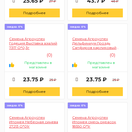
25.65 ₽
43.7 ₽
27 ₽
46 ₽
Подробнее
Подробнее
скидка -5%
скидка -5%
Семена Агроуспех
Семена Агроуспех
Годеция Выставка азалий
Дельфиниум Гроздь
7317 О*0,3г
Сапфиров карликовый
смесь 43768 М*0,2г
(0)
(0)
Представлен в
Представлен в
магазине
магазине
23.75 ₽
23.75 ₽
25 ₽
25 ₽
Подробнее
Подробнее
скидка -5%
скидка -5%
Семена Агроуспех
Семена Агроуспех
Ипомея Небесная синева
Ипомея смесь окрасок
27213 О*01г
18550 О*1г