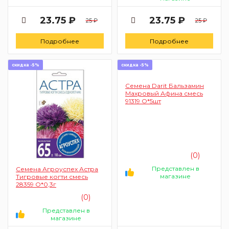
23.75 ₽
23.75 ₽
25 ₽
25 ₽
Подробнее
Подробнее
скидка -5%
скидка -5%
Семена Darit Бальзамин
Махровый Афина смесь
91319 О*5шт
(0)
Представлен в
Семена Агроуспех Астра
магазине
Тигровые когти смесь
28359 О*0,3г
(0)
Представлен в
магазине