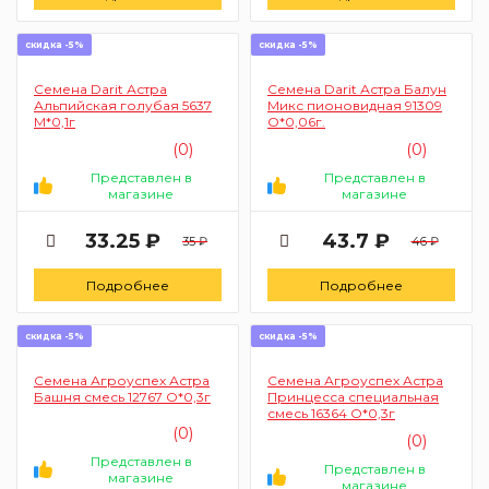
скидка -5%
скидка -5%
Семена Darit Астра
Семена Darit Астра Балун
Альпийская голубая 5637
Микс пионовидная 91309
М*0,1г
О*0,06г.
(0)
(0)
Представлен в
Представлен в
магазине
магазине
33.25 ₽
43.7 ₽
35 ₽
46 ₽
Подробнее
Подробнее
скидка -5%
скидка -5%
Семена Агроуспех Астра
Семена Агроуспех Астра
Башня смесь 12767 О*0,3г
Принцесса специальная
смесь 16364 О*0,3г
(0)
(0)
Представлен в
Представлен в
магазине
магазине