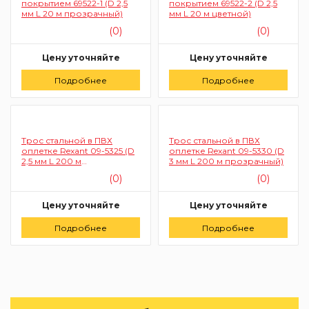
покрытием 69522-1 (D 2,5
покрытием 69522-2 (D 2,5
мм L 20 м прозрачный)
мм L 20 м цветной)
(0)
(0)
Цену уточняйте
Цену уточняйте
Подробнее
Заказать
Подробнее
Заказать
Трос стальной в ПВХ
Трос стальной в ПВХ
оплетке Rexant 09-5325 (D
оплетке Rexant 09-5330 (D
2,5 мм L 200 м
3 мм L 200 м прозрачный)
прозрачный)
(0)
(0)
Цену уточняйте
Цену уточняйте
Подробнее
Заказать
Подробнее
Заказать