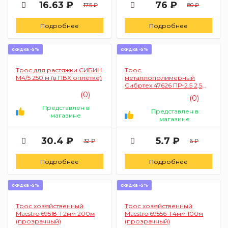
16.63 ₽
76 ₽
17.5 ₽
80 ₽
Подробнее
Подробнее
скидка -5%
скидка -5%
Трос для растяжки СИБИН
Трос
М4/5 250 м (в ПВХ оплётке)
металлополимерный
Сибртех 47626 ПР-2.5 2,5
мм (прозрачный)
(0)
(0)
Представлен в
Представлен в
магазине
магазине
30.4 ₽
5.7 ₽
32 ₽
6 ₽
Подробнее
Подробнее
скидка -5%
скидка -5%
Трос хозяйственный
Трос хозяйственный
Maestro 69518-1 2мм 200м
Maestro 69556-1 4мм 100м
(прозрачный)
(прозрачный)