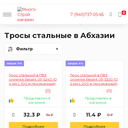
0
7 (940)737-05-65
Главная
Каталог
Крепеж
Такелаж
Тросы
Тросы стальные в Абхазии
Фильтр
скидка -5%
скидка -5%
Трос стальной в ПВХ
Трос стальной в ПВХ
оплетке Rexant 09-5240 (D
оплетке Rexant 09-5320 (D
4 мм L 100 м прозрачный)
2 мм L 200 м прозрачный)
(0)
(0)
Представлен в
Представлен в
магазине
магазине
32.3 ₽
11.4 ₽
34 ₽
12 ₽
Подробнее
Подробнее