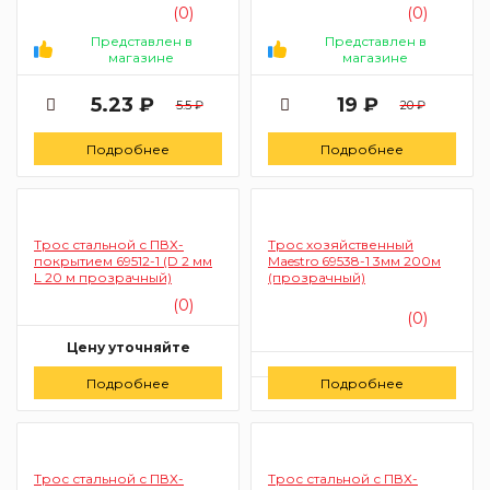
(0)
(0)
Представлен в
Представлен в
магазине
магазине
5.23 ₽
19 ₽
5.5 ₽
20 ₽
Подробнее
Подробнее
Трос стальной с ПВХ-
Трос хозяйственный
покрытием 69512-1 (D 2 мм
Maestro 69538-1 3мм 200м
L 20 м прозрачный)
(прозрачный)
(0)
(0)
Цену уточняйте
Цену уточняйте
Подробнее
Заказать
Подробнее
Заказать
Трос стальной с ПВХ-
Трос стальной с ПВХ-