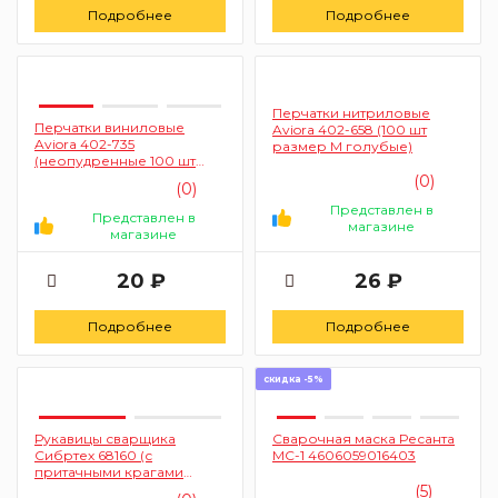
Подробнее
Подробнее
Перчатки нитриловые
Перчатки виниловые
Aviora 402-658 (100 шт
Aviora 402-735
размер M голубые)
(неопудренные 100 шт
размер M черные)
(0)
(0)
Представлен в
Представлен в
магазине
магазине
20 ₽
26 ₽
Подробнее
Подробнее
скидка -5%
Рукавицы сварщика
Сварочная маска Ресанта
Сибртех 68160 (с
МС-1 4606059016403
притачными крагами
двунитка огнеупорные)
(5)