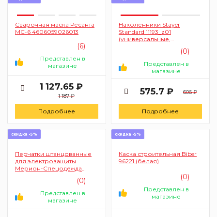
Сварочная маска Ресанта
Наколенники Stayer
МС-6 4606059026013
Standard 11193_z01
(универсальные,
(6)
резиновые)
(0)
Представлен в
Представлен в
магазине
магазине
1 127.65 ₽
575.7 ₽
606 ₽
1 187 ₽
Подробнее
Подробнее
скидка -5%
скидка -5%
Перчатки штанцованные
Каска строительная Biber
для электрозащиты
96221 (белая)
Мерион-Спецодежда
ПЕР111 30106 (пара)
(0)
(0)
Представлен в
Представлен в
магазине
магазине