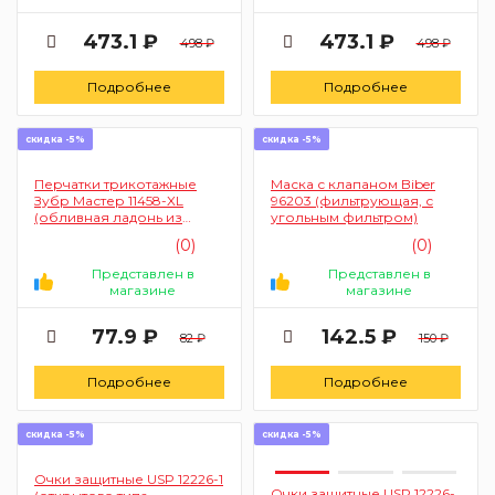
473.1 ₽
473.1 ₽
498 ₽
498 ₽
Подробнее
Подробнее
скидка -5%
скидка -5%
Перчатки трикотажные
Маска с клапаном Biber
Зубр Мастер 11458-XL
96203 (фильтрующая, с
(обливная ладонь из
угольным фильтром)
латекса, х/б, 10 класс, L-XL)
(0)
(0)
Представлен в
Представлен в
магазине
магазине
77.9 ₽
142.5 ₽
82 ₽
150 ₽
Подробнее
Подробнее
скидка -5%
скидка -5%
Очки защитные USP 12226-1
Очки защитные USP 12226-