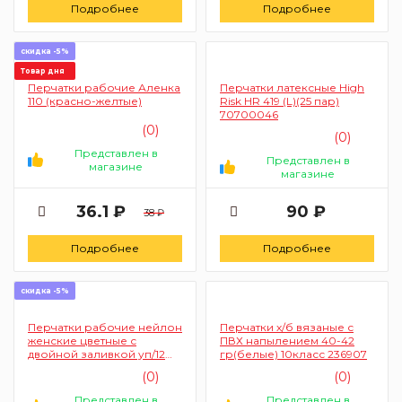
Подробнее
Подробнее
скидка -5%
Товар дня
Перчатки рабочие Аленка
Перчатки латексные High
110 (красно-желтые)
Risk HR 419 (L)(25 пар)
70700046
(0)
(0)
Представлен в
Представлен в
магазине
магазине
36.1 ₽
90 ₽
38 ₽
Подробнее
Подробнее
скидка -5%
Перчатки рабочие нейлон
Перчатки х/б вязаные с
женские цветные с
ПВХ напылением 40-42
двойной заливкой уп/12
гр(белые) 10класс 236907
пар TDA-2966 29720
(0)
(0)
Представлен в
Представлен в