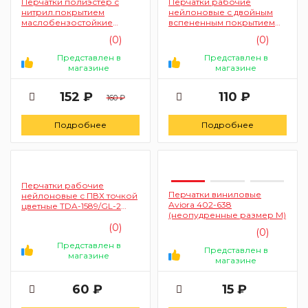
Перчатки полиэстер с
Перчатки рабочие
нитрил.покрытием
нейлоновые с двойным
маслобензостойкие
вспененным покрытием
размер L PARK 265218
синие TDA-2978 (29730)
(0)
(0)
Представлен в
Представлен в
магазине
магазине
152 ₽
110 ₽
160 ₽
Подробнее
Подробнее
Перчатки рабочие
Перчатки виниловые
нейлоновые с ПВХ точкой
Aviora 402-638
цветные TDA-1589/GL-2
(неопудренные размер M)
(18993)
(0)
(0)
Представлен в
Представлен в
магазине
магазине
60 ₽
15 ₽