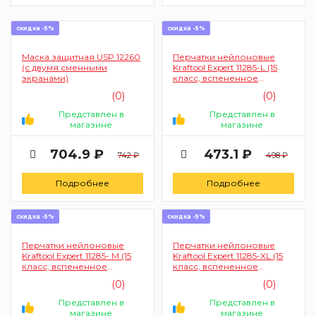
скидка -5%
скидка -5%
Маска защитная USP 12260
Перчатки нейлоновые
(с двумя сменными
Kraftool Expert 11285-L (15
экранами)
класс, вспененное
нитриловое покрытие, L)
(0)
(0)
Представлен в
Представлен в
магазине
магазине
704.9 ₽
473.1 ₽
742 ₽
498 ₽
Подробнее
Подробнее
скидка -5%
скидка -5%
Перчатки нейлоновые
Перчатки нейлоновые
Kraftool Expert 11285- M (15
Kraftool Expert 11285-XL (15
класс, вспененное
класс, вспененное
нитриловое покрытие, M)
нитриловое покрытие, XL)
(0)
(0)
Представлен в
Представлен в
магазине
магазине