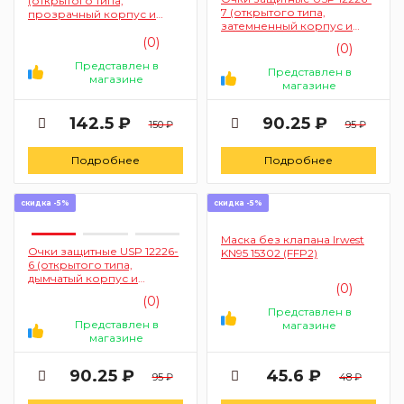
(открытого типа,
7 (открытого типа,
прозрачный корпус и
затемненный корпус и
дужки)
черные дужки)
(0)
(0)
Представлен в
Представлен в
магазине
магазине
142.5 ₽
90.25 ₽
150 ₽
95 ₽
Подробнее
Подробнее
скидка -5%
скидка -5%
Маска без клапана Irwest
Очки защитные USP 12226-
KN95 15302 (FFP2)
6 (открытого типа,
дымчатый корпус и
(0)
черные дужки)
(0)
Представлен в
Представлен в
магазине
магазине
90.25 ₽
45.6 ₽
95 ₽
48 ₽