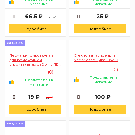
магазине
магазине
66.5 ₽
25 ₽
70 ₽
Подробнее
Подробнее
скидка -5%
Перчатки трикотажные
Стекло запасное для
для ремонтных и
маски сварщика 105х50
строительных работ, с ПВХ
точкой, 7 класс // Россия
(0)
(0)
67774
Представлен в
Представлен в
магазине
магазине
19 ₽
100 ₽
20 ₽
Подробнее
Подробнее
скидка -5%