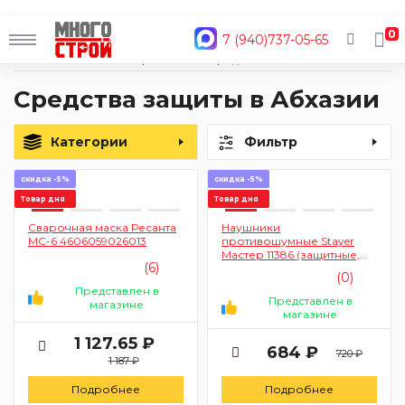
0
7 (940)737-05-65
Главная
Каталог
Строительные материалы
Средства защиты
Средства защиты в Абхазии
Категории
Фильтр
скидка -5%
скидка -5%
Товар дня
Товар дня
Сварочная маска Ресанта
Наушники
МС-6 4606059026013
противошумные Stayer
Мастер 11386 (защитные,
(6)
складное оголовье)
(0)
Представлен в
Представлен в
магазине
магазине
1 127.65 ₽
684 ₽
720 ₽
1 187 ₽
Подробнее
Подробнее