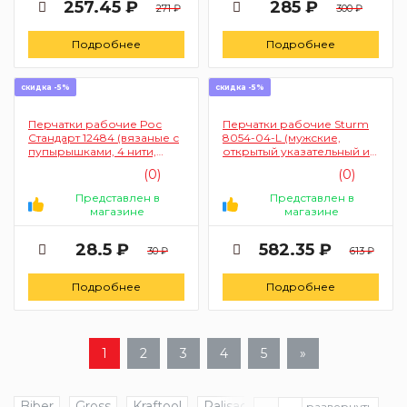
257.45 ₽
285 ₽
271 ₽
300 ₽
Подробнее
Подробнее
скидка -5%
скидка -5%
Перчатки рабочие Рос
Перчатки рабочие Sturm
Стандарт 12484 (вязаные с
8054-04-L (мужские,
пупырышками, 4 нити,
открытый указательный и
белые)
большой папльцы,
(0)
(0)
алькантара, запястье на
липучке, размер L)
Представлен в
Представлен в
магазине
магазине
28.5 ₽
582.35 ₽
30 ₽
613 ₽
Подробнее
Подробнее
1
2
3
4
5
»
Biber
Gross
Kraftool
Palisad
Stayer
Stihl
Stu
развернуть