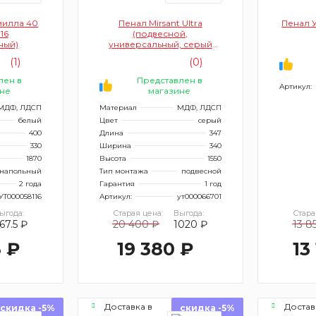
милла 40
Пенал Mirsant Ultra
Пенал 
16
(подвесной,
ный)
универсальный, серый
матовый)
(1)
(0)
лен в
Представлен в
Артикул:
не
магазине
МДФ, ЛДСП
Материал
МДФ, ЛДСП
белый
Цвет
серый
400
Длина
347
330
Ширина
340
1870
Высота
1550
напольный
Тип монтажа
подвесной
2 года
Гарантия
1 год
УТ000058116
Артикул:
ут000066701
ыгода:
Старая цена:
Выгода:
Стара
67.5 ₽
20 400 ₽
1020 ₽
13 8
5 ₽
19 380 ₽
13
Доставка в
Достав
скидка -5%
скидка -5%