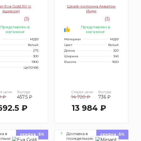
л Eva Gold 30 (с
Шкаф-колонна Акватон
ящиком)
Инди
(3)
(3)
Представлен в
Представлен в
магазине
магазине
л
МДФ
Материал
МДФ
белый
Цвет
белый
275
Длина
320
300
Ширина
340
1900
Высота
1650
Це012456
я цена:
Выгода:
Старая цена:
Выгода:
0 ₽
457.5 ₽
14 720 ₽
736 ₽
692.5 ₽
13 984 ₽
ка в
Доставка в
скидка -5%
скидка -5%
ельник
понедельник