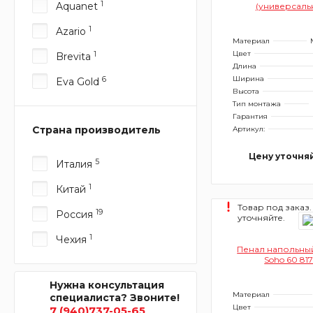
1
Aquanet
(универсаль
1
Azario
Материал
Цвет
1
Brevita
Длина
Ширина
6
Eva Gold
Высота
Тип монтажа
Гарантия
Страна производитель
Артикул:
Цену уточня
5
Италия
1
Китай
Товар под заказ.
19
Россия
уточняйте.
1
Чехия
Пенал напольный
Soho 60 81
Нужна консультация
Материал
специалиста? Звоните!
Цвет
7 (940)737-05-65