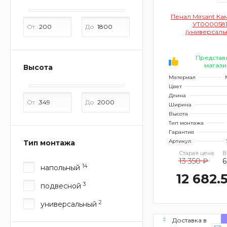
Пенал Mirsant Ка
УТ0000581
От
До
(универсаль
Представ
магази
Высота
Материал
Цвет
Длина
От
До
Ширина
Высота
Тип монтажа
Гарантия
Артикул:
Тип монтажа
Старая цена:
В
13 350 ₽
6
14
напольный
12 682.
3
подвесной
2
универсальный
Доставка в