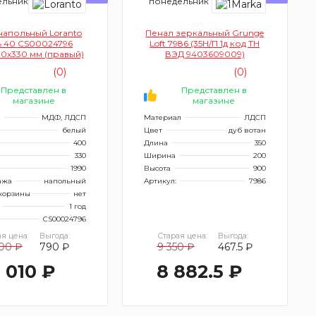
ельник
понедельник
напольный Loranto
Пенал зеркальный Grunge
ь 40 CS00024796
Loft 7986 (35Н/П 1д код ТН
0х330 мм (правый)
ВЭД 9403609009)
(0)
(0)
Представлен в
Представлен в
магазине
магазине
л
МДФ, ЛДСП
Материал
ЛДСП
белый
Цвет
дуб вотан
400
Длина
350
330
Ширина
200
1990
Высота
900
ажа
напольный
Артикул:
7986
корзины
нет
1 год
CS00024796
я цена:
Выгода:
Старая цена:
Выгода:
800 ₽
790 ₽
9 350 ₽
467.5 ₽
5 010 ₽
8 882.5 ₽