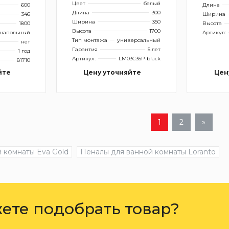
Цвет
белый
600
Длина
Длина
300
346
Ширина
Ширина
350
1800
Высота
Высота
1700
напольный
Артикул:
Тип монтажа
универсальный
нет
Гарантия
5 лет
1 год
Артикул:
LM03C35P-black
81710
йте
Цену уточняйте
Цен
1
2
»
 комнаты Eva Gold
Пеналы для ванной комнаты Loranto
ете подобрать товар?