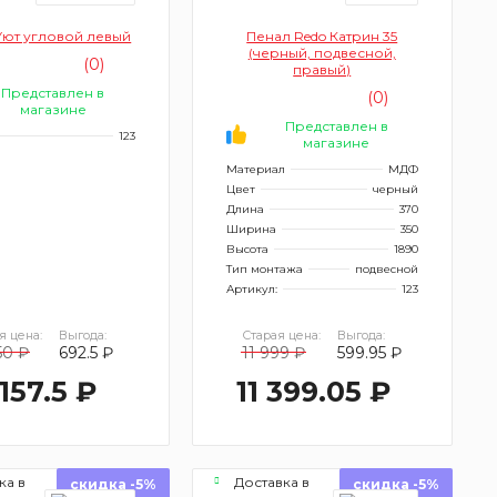
Уют угловой левый
Пенал Redo Катрин 35
(черный, подвесной,
(0)
правый)
Представлен в
(0)
магазине
Представлен в
123
магазине
Материал
МДФ
Цвет
черный
Длина
370
Ширина
350
Высота
1890
Тип монтажа
подвесной
Артикул:
123
я цена:
Выгода:
Старая цена:
Выгода:
50 ₽
692.5 ₽
11 999 ₽
599.95 ₽
 157.5 ₽
11 399.05 ₽
ка в
Доставка в
скидка -5%
скидка -5%