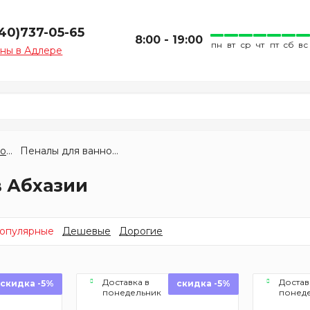
940)737-05-65
8:00 - 19:00
пн
вт
ср
чт
пт
сб
вс
ны в Адлере
Мебель для ванной комнаты
Пеналы для ванной комнаты
в Абхазии
опулярные
Дешевые
Дорогие
Доставка в
Достав
скидка -5%
скидка -5%
понедельник
понед