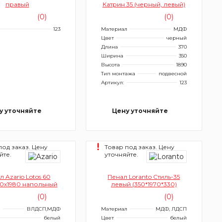
правый
Катрин 35 (черный, левый)
(0)
(0)
123
Материал
МДФ
Цвет
черный
Длина
370
Ширина
350
Высота
1890
Тип монтажа
подвесной
Артикул:
123
у уточняйте
Цену уточняйте
под заказ. Цену
Товар под заказ. Цену
йте.
уточняйте.
 Azario Lotos 60
Пенал Loranto Стиль-35
0x1980 напольный
левый (350*1970*330)
(0)
(0)
л
ВЛДСП,МДФ
Материал
МДФ, ЛДСП
белый
Цвет
белый