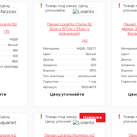
 Цену
Товар под заказ. Цену
Товар 
уточняйте.
уточня
ovanni 50
Пенал Loranto Стиль-52
Пенал 
52см х 197см х 33см (с
двери, 
(3)
корзиной)
белы
МДФ
(4)
белый
Материал
МДФ, ЛДСП
Материа
360
Цвет
белый
Цвет
500
Длина
330
Длина
1850
Ширина
520
Ширина
УТ-00001065
Высота
1970
Высота
Тип монтажа
напольный
Тип монт
Гарантия
1 год
Гарантия
Артикул:
00024679
йте
Цену уточняйте
Цен
 Цену
Товар под заказ.
Товар 
Новинка
Цену уточняйте.
уточня
лория 40
Пенал Loranto Модерн 40
Пен