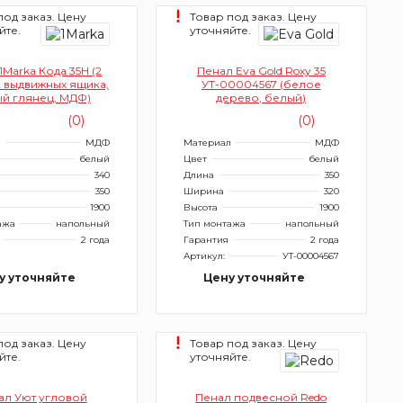
под заказ. Цену
Товар под заказ. Цену
йте.
уточняйте.
1Marka Кода 35Н (2
Пенал Eva Gold Roxy 35
2 выдвижных ящика,
УТ-00004567 (белое
й глянец, МДФ)
дерево, белый)
(0)
(0)
л
МДФ
Материал
МДФ
белый
Цвет
белый
340
Длина
350
350
Ширина
320
1900
Высота
1900
ажа
напольный
Тип монтажа
напольный
2 года
Гарантия
2 года
Артикул:
УТ-00004567
у уточняйте
Цену уточняйте
под заказ. Цену
Товар под заказ. Цену
йте.
уточняйте.
ал Уют угловой
Пенал подвесной Redo