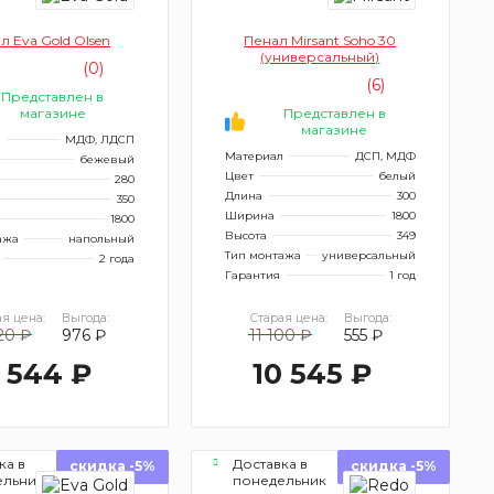
л Eva Gold Olsen
Пенал Mirsant Soho 30
(универсальный)
(0)
(6)
Представлен в
магазине
Представлен в
магазине
л
МДФ, ЛДСП
Материал
ДСП, МДФ
бежевый
Цвет
белый
280
Длина
300
350
Ширина
1800
1800
Высота
349
ажа
напольный
Тип монтажа
универсальный
2 года
Гарантия
1 год
я цена:
Выгода:
Старая цена:
Выгода:
20 ₽
976 ₽
11 100 ₽
555 ₽
 544 ₽
10 545 ₽
ка в
Доставка в
скидка -5%
скидка -5%
ельник
понедельник