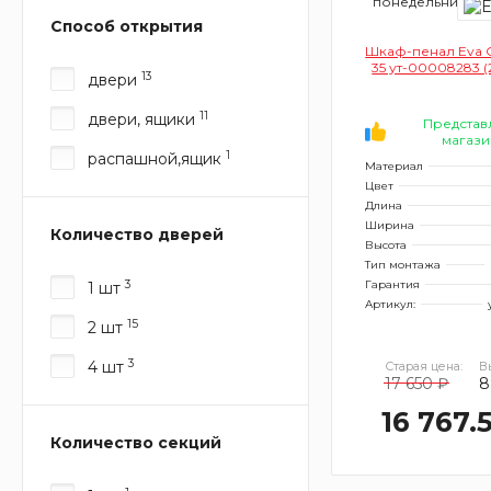
понедельник
Способ открытия
Шкаф-пенал Eva G
35 ут-00008283 (
13
двери
11
двери, ящики
Представ
магази
1
распашной,ящик
Материал
Цвет
Длина
Ширина
Количество дверей
Высота
Тип монтажа
3
Гарантия
1 шт
Артикул:
15
2 шт
3
4 шт
Старая цена:
В
17 650 ₽
8
16 767.
Количество секций