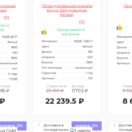
апольный
Пенал для ванной комнаты
Пена
ный
Бруно 52/4 (доводчик
белый)
(0)
(0)
лен в
не
Представлен в
магазине
МДФ,ДСП
Материа
Материал
МДФ, ЛДСП
белый
Цвет
Цвет
белый
1800
Длина
Длина
330
450
Ширина
Ширина
520
1800
Высота
Высота
1900
напольный
Артикул:
Тип монтажа
напольный
нет
Гарантия
1 год
2 года
Артикул:
123
77093
ыгода:
Старая цена:
Выгода:
Стара
695 ₽
23 410 ₽
1170.5 ₽
9 15
 ₽
22 239.5 ₽
8 
Доставка в
Достав
скидка -5%
скидка -5%
понедельник
понед