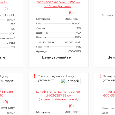
ный)
00046073 400мм х 1970мм
х 330мм (правый)
(2)
(0)
МДФ, ЛДСП
Артикул:
Материал
МДФ, ЛДСП
белый
Цвет
белый
320
Длина
330
400
Ширина
400
2000
Высота
1970
напольный
Тип монтажа
напольный
2 года
Гарантия
1 год
123
Артикул:
00046073
йте
Цену уточняйте
Цен
 Цену
Товар под заказ. Цену
Товар 
уточняйте.
уточня
 Mirsant
Шкаф-пенал Lemark Combi
Пенал
710
LM03C35P 35 см
600x33
(подвесной/напольный,
(0)
черный, белый глянец)
(0)
ДСП, МДФ
Материа
Материал
МДФ, ЛДСП
белый
Цвет