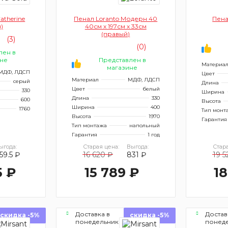
atherine
Пенал Loranto Модерн 40
Пена
)
40см х 197см х 33см
(правый)
(3)
(0)
лен в
не
Представлен в
Материа
магазине
МДФ, ЛДСП
Цвет
Материал
МДФ, ЛДСП
серый
Длина
Цвет
белый
330
Ширина
Длина
330
600
Высота
Ширина
400
1760
Тип монт
Высота
1970
Гарантия
Тип монтажа
напольный
Гарантия
1 год
ыгода:
Старая цена:
Выгода:
Стара
59.5 ₽
16 620 ₽
831 ₽
19 5
5 ₽
15 789 ₽
18
Доставка в
Достав
скидка -5%
скидка -5%
понедельник
понед