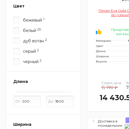
Цвет
Пенал Eva Gold C
60 (серый
1
бежевый
Представ
20
белый
магази
2
дуб вотан
Материал
Цвет
2
серый
Длина
Ширина
2
черный
Высота
Длина
Старая цена:
В
15 190 ₽
7
14 430.
От
До
Доставка в
Ширина
понедельник