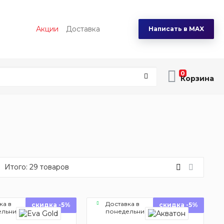
Акции
Доставка
Написать в MAX
0
Итого:
29
товаров
ка в
Доставка в
скидка -5%
скидка -5%
ельник
понедельник