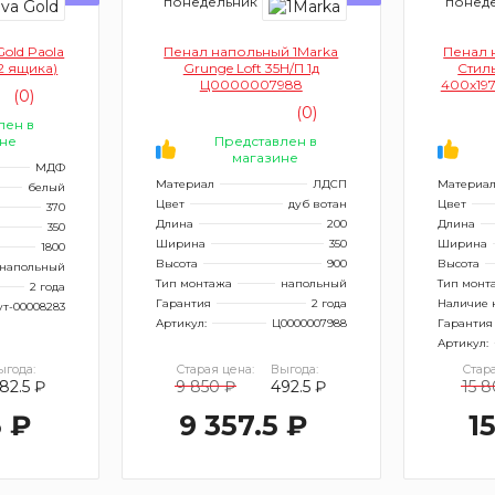
понедельник
понед
old Paola
Пенал напольный 1Marka
Пенал 
2 ящика)
Grunge Loft 35Н/П 1д
Стил
Ц0000007988
400х197
(0)
(0)
лен в
не
Представлен в
магазине
МДФ
Материал
ЛДСП
Материа
белый
Цвет
дуб вотан
Цвет
370
Длина
200
Длина
350
Ширина
350
Ширина
1800
Высота
900
Высота
напольный
Тип монтажа
напольный
Тип монт
2 года
Гарантия
2 года
Наличие 
ут-00008283
Артикул:
Ц0000007988
Гарантия
Артикул:
ыгода:
Старая цена:
Выгода:
Стара
82.5 ₽
9 850 ₽
492.5 ₽
15 
5 ₽
9 357.5 ₽
1