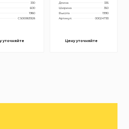
330
Длина
335
600
Ширина
350
1980
Высота
1990
CS00083928
Артикул:
00024793
у уточняйте
Цену уточняйте