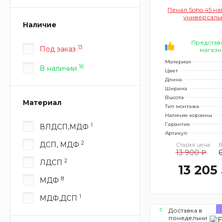
Пенал Soho 45 н
универсаль
Наличие
Представ
13
Под заказ
магази
Материал
16
В наличии
Цвет
Длина
Ширина
Высота
Материал
Тип монтажа
Наличие корзины
Гарантия
1
ВЛДСП,МДФ
Артикул:
2
ДСП, МДФ
Старая цена:
В
13 900 ₽
2
ЛДСП
13 205
8
МДФ
1
МДФ,ДСП
Доставка в
понедельник