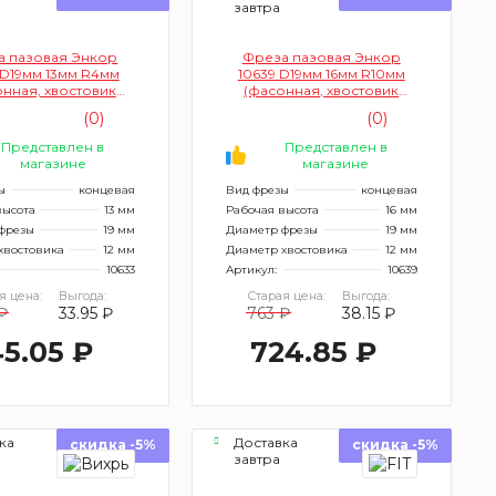
завтра
а пазовая Энкор
Фреза пазовая Энкор
 D19мм 13мм R4мм
10639 D19мм 16мм R10мм
нная, хвостовик
(фасонная, хвостовик
12мм)
12мм)
(0)
(0)
Представлен в
Представлен в
магазине
магазине
ы
концевая
Вид фрезы
концевая
высота
13 мм
Рабочая высота
16 мм
фрезы
19 мм
Диаметр фрезы
19 мм
хвостовика
12 мм
Диаметр хвостовика
12 мм
10633
Артикул:
10639
я цена:
Выгода:
Старая цена:
Выгода:
₽
33.95 ₽
763 ₽
38.15 ₽
5.05 ₽
724.85 ₽
ка
Доставка
скидка -5%
скидка -5%
завтра