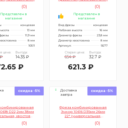
(0)
(0)
Представлен в
Представлен в
магазине
магазине
ы
концевая
Вид фрезы
концевая
высота
13 мм
Рабочая высота
16 мм
фрезы
11,9 мм
Диаметр фрезы
23,8 мм
хвостовика
8 мм
Диаметр хвостовика
8 мм
10511
Артикул:
9277
я цена:
Выгода:
Старая цена:
Выгода:
 ₽
14.35 ₽
654 ₽
32.7 ₽
2.65 ₽
621.3 ₽
ка
Доставка
скидка -5%
скидка -5%
завтра
комбинированная
Фреза комбинированная
0618 D22,2мм 38мм
Энкор 10616 D35мм 26мм
сальная, хвостовик
22° (универсальная,
12мм)
хвостовик 12мм)
(0)
(0)