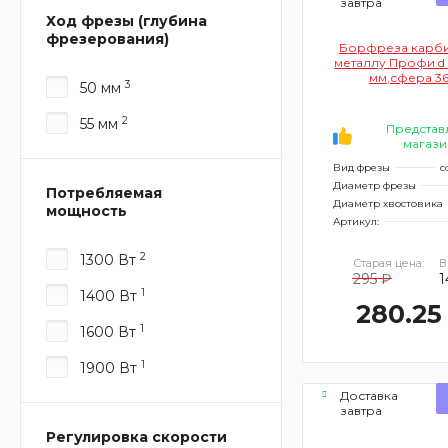
завтра
Ход фрезы (глубина
фрезерования)
Борфреза карби
металлу Профи d
мм,сфера 3
3
50 мм
2
55 мм
Представ
магази
Вид фрезы
с
Диаметр фрезы
Потребляемая
Диаметр хвостовика
мощность
Артикул:
2
1300 Вт
Старая цена:
В
295 ₽
1
1
1400 Вт
280.25
1
1600 Вт
1
1900 Вт
Доставка
завтра
Регулировка скорости