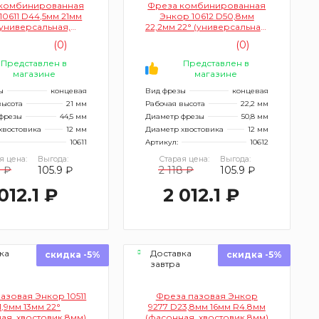
комбинированная
Фреза комбинированная
10611 D44,5мм 21мм
Энкор 10612 D50,8мм
(универсальная,
22,2мм 22° (универсальная,
остовик 12мм)
хвостовик 12мм)
(0)
(0)
Представлен в
Представлен в
магазине
магазине
ы
концевая
Вид фрезы
концевая
высота
21 мм
Рабочая высота
22,2 мм
фрезы
44,5 мм
Диаметр фрезы
50,8 мм
хвостовика
12 мм
Диаметр хвостовика
12 мм
10611
Артикул:
10612
я цена:
Выгода:
Старая цена:
Выгода:
8 ₽
105.9 ₽
2 118 ₽
105.9 ₽
012.1 ₽
2 012.1 ₽
ка
Доставка
скидка -5%
скидка -5%
завтра
азовая Энкор 10511
Фреза пазовая Энкор
1,9мм 13мм 22°
9277 D23,8мм 16мм R4.8мм
ая, хвостовик 8мм)
(фасонная, хвостовик 8мм)