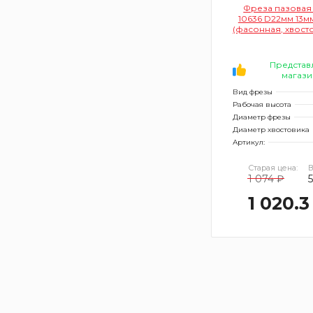
Фреза пазовая
10636 D22мм 13м
(фасонная, хвост
Представ
магази
Вид фрезы
Рабочая высота
Диаметр фрезы
Диаметр хвостовика
Артикул:
Старая цена:
В
1 074 ₽
1 020.3