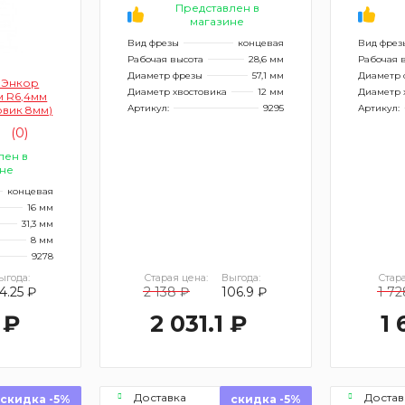
Представлен в
магазине
Вид фрезы
концевая
Вид фрез
Рабочая высота
28,6 мм
Рабочая 
Диаметр фрезы
57,1 мм
Диаметр 
 Энкор
Диаметр хвостовика
12 мм
Диаметр 
м R6,4мм
Артикул:
9295
Артикул:
овик 8мм)
(0)
лен в
не
концевая
16 мм
31,3 мм
8 мм
9278
Старая цена:
Выгода:
Стара
ыгода:
2 138 ₽
106.9 ₽
1 72
4.25 ₽
2 031.1 ₽
1 
 ₽
Доставка
Достав
скидка -5%
скидка -5%