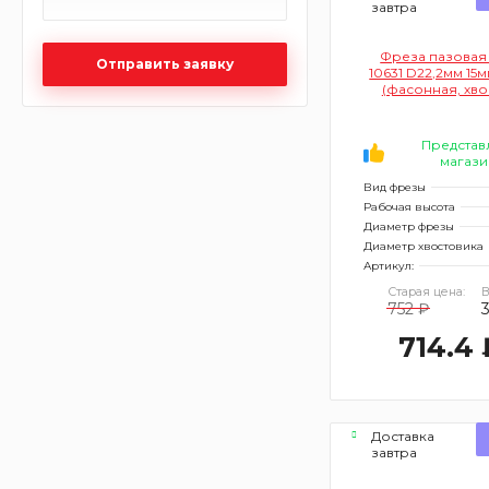
завтра
Фреза пазовая
Отправить заявку
10631 D22,2мм 15
(фасонная, хво
12мм)
Представ
магази
Вид фрезы
Рабочая высота
Диаметр фрезы
Диаметр хвостовика
Артикул:
Старая цена:
В
752 ₽
714.4 
Доставка
завтра