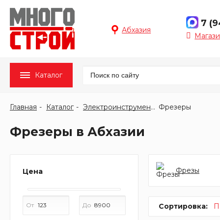
7 (
Абхазия
Магази
Каталог
Главная
Каталог
Электроинструмент
Фрезеры
Фрезеры в Абхазии
Фрезы
Цена
От
До
Сортировка:
П