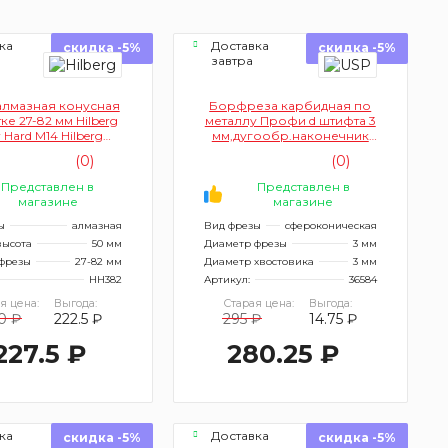
ка
Доставка
скидка -5%
скидка -5%
завтра
алмазная конусная
Борфреза карбидная по
ке 27-82 мм Hilberg
металлу Профи d штифта 3
 Hard М14 Hilberg
мм,дугообр.наконечник
НН382
36584
(0)
(0)
Представлен в
Представлен в
магазине
магазине
ы
алмазная
Вид фрезы
сфероконическая
высота
50 мм
Диаметр фрезы
3 мм
фрезы
27-82 мм
Диаметр хвостовика
3 мм
HH382
Артикул:
36584
я цена:
Выгода:
Старая цена:
Выгода:
0 ₽
222.5 ₽
295 ₽
14.75 ₽
227.5 ₽
280.25 ₽
ка
Доставка
скидка -5%
скидка -5%