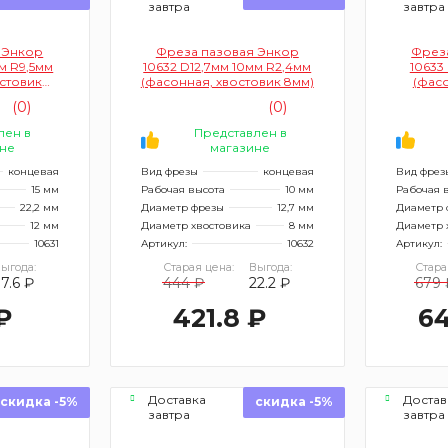
завтра
завтра
 Энкор
Фреза пазовая Энкор
Фрез
мм R9,5мм
10632 D12,7мм 10мм R2,4мм
10633
стовик
(фасонная, хвостовик 8мм)
(фасо
(0)
(0)
лен в
Представлен в
не
магазине
концевая
Вид фрезы
концевая
Вид фрез
15 мм
Рабочая высота
10 мм
Рабочая 
22,2 мм
Диаметр фрезы
12,7 мм
Диаметр 
12 мм
Диаметр хвостовика
8 мм
Диаметр 
10631
Артикул:
10632
Артикул:
ыгода:
Старая цена:
Выгода:
Стара
37.6 ₽
444 ₽
22.2 ₽
679 
₽
421.8 ₽
64
Доставка
Достав
скидка -5%
скидка -5%
завтра
завтра