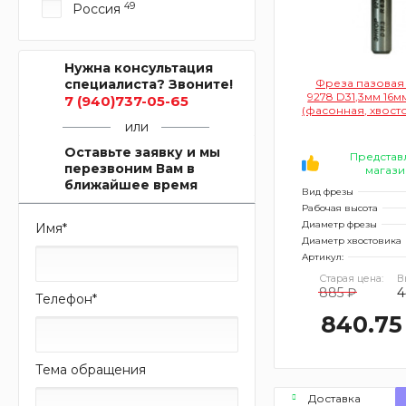
49
Россия
Нужна консультация
специалиста? Звоните!
Фреза пазовая
9278 D31,3мм 16м
7 (940)737-05-65
(фасонная, хвост
или
Оставьте заявку и мы
Представ
перезвоним Вам в
магази
ближайшее время
Вид фрезы
Рабочая высота
Диаметр фрезы
Имя
*
Диаметр хвостовика
Артикул:
Старая цена:
В
885 ₽
4
Телефон
*
840.75
Тема обращения
Доставка