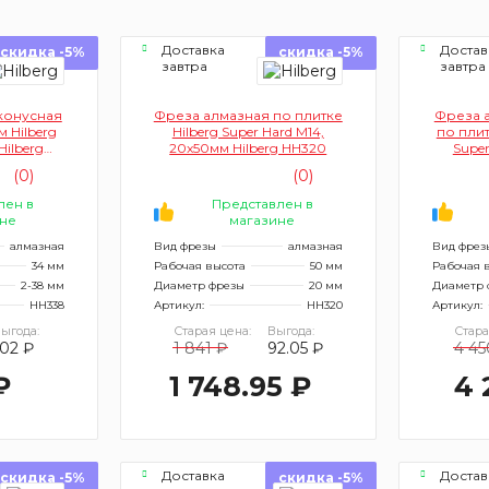
Доставка
Достав
скидка -5%
скидка -5%
завтра
завтра
конусная
Фреза алмазная по плитке
Фреза 
м Hilberg
Hilberg Super Hard М14,
по плит
Hilberg
20x50мм Hilberg НН320
Super
(0)
(0)
лен в
Представлен в
не
магазине
алмазная
Вид фрезы
алмазная
Вид фрез
34 мм
Рабочая высота
50 мм
Рабочая 
2-38 мм
Диаметр фрезы
20 мм
Диаметр 
HH338
Артикул:
HH320
Артикул:
ыгода:
Старая цена:
Выгода:
Стара
102 ₽
1 841 ₽
92.05 ₽
4 45
₽
1 748.95 ₽
4 
Доставка
Достав
скидка -5%
скидка -5%