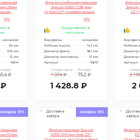
ованная
Фреза комбинированная
Фреза 
8мм 26мм
Энкор 10610 D38,1мм
Энкор 
льная,
14,3мм 22° (универсальная,
22° 
2мм)
хвостовик 12мм)
хв
(0)
(0)
лен в
Представлен в
не
магазине
концевая
Вид фрезы
концевая
Вид фрез
26 мм
Рабочая высота
14,3 мм
Рабочая 
31,8 мм
Диаметр фрезы
38,1 мм
Диаметр 
12 мм
Диаметр хвостовика
12 мм
Диаметр 
10614
Артикул:
10610
Артикул:
ыгода:
Старая цена:
Выгода:
Стара
85.4 ₽
1 504 ₽
75.2 ₽
2 11
 ₽
1 428.8 ₽
2 
Доставка
Достав
скидка -5%
скидка -5%
завтра
завтра
ованная
Фреза пазовая Энкор
Фреза п
9мм 30мм
10510 D11,1мм 11мм 22°
D1
льная,
(фасонная, хвостовик 8мм)
(фасонн