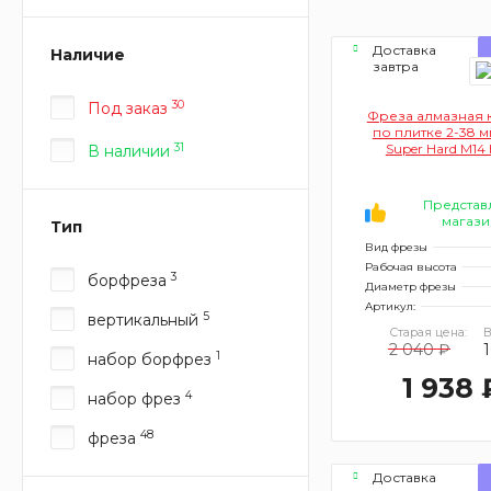
Доставка
Наличие
завтра
30
Под заказ
Фреза алмазная 
по плитке 2-38 м
31
Super Hard М14 
В наличии
НН338
Представ
магази
Тип
Вид фрезы
Рабочая высота
3
борфреза
Диаметр фрезы
Артикул:
5
вертикальный
Старая цена:
В
2 040 ₽
1
набор борфрез
1 938 
4
набор фрез
48
фреза
Доставка