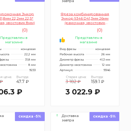
завтра
кромочная Энкор
Фреза комбинированная
1,8мм 22,2мм 22,5°
Энкор 9346 D41,3мм 26мм
ая, хвостовик 8мм)
(рамочная, хвостовик
12мм)
(0)
(0)
Представлен в
Представлен в
магазине
магазине
ы
концевая
Вид фрезы
концевая
высота
22,2 мм
Рабочая высота
26 мм
фрезы
31,8 мм
Диаметр фрезы
41,3 мм
хвостовика
8 мм
Диаметр хвостовика
12 мм
9233
Артикул:
9346
я цена:
Выгода:
Старая цена:
Выгода:
 ₽
47.7 ₽
3 182 ₽
159.1 ₽
06.3 ₽
3 022.9 ₽
ка
Доставка
скидка -5%
скидка -5%
завтра