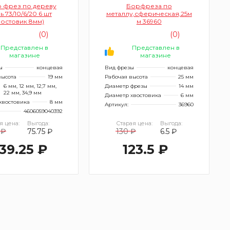
 фрез по дереву
Борфреза по
ь 73/10/6/20 6 шт
металлу,сферическая,25м
востовик 8мм)
м 36960
(0)
(0)
Представлен в
Представлен в
магазине
магазине
ы
концевая
Вид фрезы
концевая
высота
19 мм
Рабочая высота
25 мм
6 мм, 12 мм, 12,7 мм,
Диаметр фрезы
14 мм
22 мм, 34,9 мм
Диаметр хвостовика
6 мм
хвостовика
8 мм
Артикул:
36960
4606059040392
я цена:
Выгода:
Старая цена:
Выгода:
 ₽
75.75 ₽
130 ₽
6.5 ₽
439.25 ₽
123.5 ₽