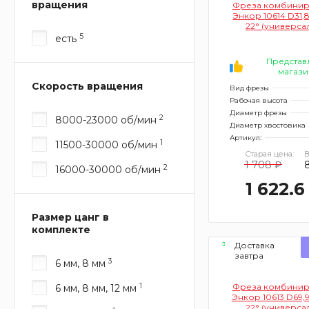
вращения
Фреза комбинир
Энкор 10614 D31,
22° (универса
хвостовик 1
5
есть
Представ
магази
Скорость вращения
Вид фрезы
Рабочая высота
Диаметр фрезы
2
8000-23000 об/мин
Диаметр хвостовика
Артикул:
1
11500-30000 об/мин
Старая цена:
В
1 708 ₽
2
16000-30000 об/мин
1 622.6
Размер цанг в
комплекте
Доставка
завтра
3
6 мм, 8 мм
1
Фреза комбинир
6 мм, 8 мм, 12 мм
Энкор 10613 D69,
22° (универса