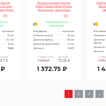
 Энкор
Фреза пазовая Энкор
Набор
м R3,2мм
10637 D35мм 16мм R5,5мм
Вихр
овик 8мм)
(фасонная, хвостовик
(х
12мм)
(0)
(0)
лен в
Представлен в
не
магазине
концевая
Вид фрезы
концевая
Вид фрез
13 мм
Рабочая высота
16 мм
Рабочая 
22 мм
Диаметр фрезы
35 мм
Диаметр
фрезы
8 мм
Диаметр хвостовика
12 мм
Диаметр 
10636
Артикул:
10637
Артикул:
ыгода:
Старая цена:
Выгода:
Стара
53.7 ₽
1 445 ₽
72.25 ₽
1 515
 ₽
1 372.75 ₽
1 
1
2
3
»