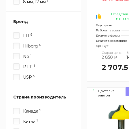
1
8 мм, 12 мм
хвостовик 1
Представ
магази
Бренд
Вид фрезы
Рабочая высота
9
FIT
Диаметр фрезы
Диаметр хвостовика
4
Hilberg
Артикул:
Старая цена:
В
1
No
2 850 ₽
1
2 707.5
1
P.I.T.
5
USP
Доставка
завтра
Страна производитель
9
Канада
1
Китай