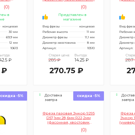
2мм)
(0)
(0)
лен в
Представлен в
не
магазине
концевая
Вид фрезы
концевая
Вид фрез
30 мм
Рабочая высота
11 мм
Рабочая 
69,9 мм
Диаметр фрезы
11,1 мм
Диаметр 
12 мм
Диаметр хвостовика
8 мм
Диаметр 
10613
Артикул:
10510
Артикул:
ыгода:
Старая цена:
Выгода:
Стара
42.5 ₽
285 ₽
14.25 ₽
287
 ₽
270.75 ₽
27
Доставка
Достав
скидка -5%
скидка -5%
завтра
завтра
Фреза пазовая Энкор 9295
Фреза 
D57,1мм 28,6мм R22,2мм
Энкор 1
(фасонная, хвостовик
(универ
12мм)
(0)