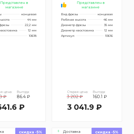
Представлен в
Представлен в
магазине
магазине
ы
концевая
Вид фрезы
концевая
высота
44 мм
Рабочая высота
46 мм
фрезы
22,2 мм
Диаметр фрезы
35 мм
хвостовика
12 мм
Диаметр хвостовика
12 мм
10618
Артикул:
10616
я цена:
Выгода:
Старая цена:
Выгода:
8 ₽
86.4 ₽
3 202 ₽
160.1 ₽
641.6 ₽
3 041.9 ₽
ка
Доставка
скидка -5%
скидка -5%