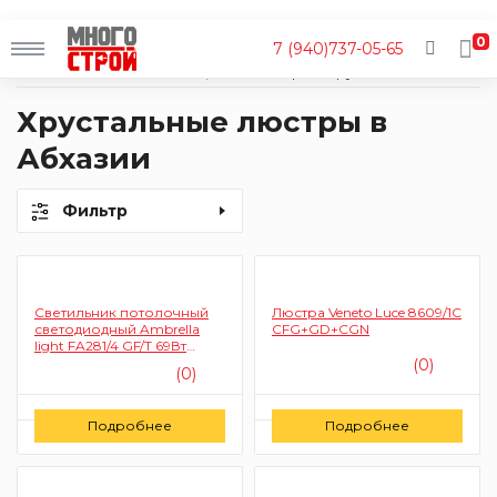
0
7 (940)737-05-65
Главная
Каталог
Освещение
Люстры
Хрустальные
Хрустальные люстры в
Абхазии
Фильтр
Светильник потолочный
Люстра Veneto Luce 8609/1C
светодиодный Ambrella
CFG+GD+CGN
light FA281/4 GF/T 69Вт
530мм х 530мм х 80мм (с
(0)
(0)
пультом, кофе, янтарь)
Цену уточняйте
Цену уточняйте
Подробнее
Подробнее
Заказать
Заказать