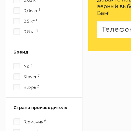
0,05 кг
верный выбо
1
0,06 кг
Вам!
1
0,5 кг
1
0,8 кг
Бренд
3
No
7
Stayer
2
Вихрь
Страна производитель
6
Германия