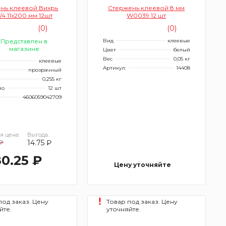
нь клеевой Вихрь
Стержень клеевой 8 мм
6/4 11x200 мм 12шт
W0039 12 шт
(0)
(0)
Представлен в
Вид
клеевые
магазине
Цвет
белый
Вес
0,05 кг
клеевые
Артикул:
14408
прозрачный
0,255 кг
во
12 шт
4606059042709
я цена:
Выгода:
₽
14.75 ₽
0.25 ₽
Цену уточняйте
под заказ. Цену
Товар под заказ. Цену
йте.
уточняйте.