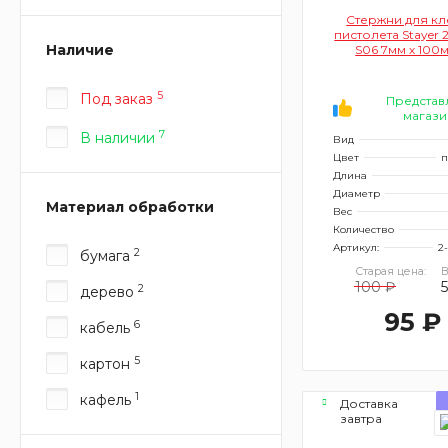
Стержни для к
пистолета Stayer 
Наличие
S06 7мм х 100
(прозрачн
5
Под заказ
Представ
магази
7
В наличии
Вид
Цвет
п
Длина
Диаметр
Материал обработки
Вес
Количество
Артикул:
2
2
бумага
Старая цена:
В
100 ₽
2
дерево
95 ₽
6
кабель
5
картон
1
кафель
Доставка
завтра