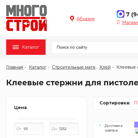
7 (
Абхазия
Магази
Каталог
Главная
Каталог
Строительные материалы
Клей
Клеевые 
Клеевые стержни для пистоле
Сортировка:
П
Цена
Доставка
От
До
завтра