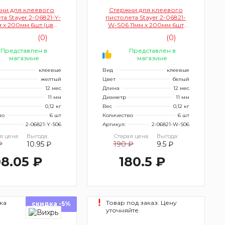
ни для клеевого
Стержни для клеевого
а Stayer 2-06821-Y-
пистолета Stayer 2-06821-
м х 200мм 6шт (цвет
W-S06 11мм х 200мм 6шт
желтый)
(цвет белый, по стеклу и
(0)
(0)
пластику)
Представлен в
Представлен в
магазине
магазине
клеевые
Вид
клеевые
желтый
Цвет
белый
12 мес
Длина
12 мес
11 мм
Диаметр
11 мм
0,12 кг
Вес
0,12 кг
во
6 шт
Количество
6 шт
2-06821-Y-S06
Артикул:
2-06821-W-S06
я цена:
Выгода:
Старая цена:
Выгода:
₽
10.95 ₽
190 ₽
9.5 ₽
8.05 ₽
180.5 ₽
ка
Товар под заказ. Цену
скидка -5%
уточняйте.