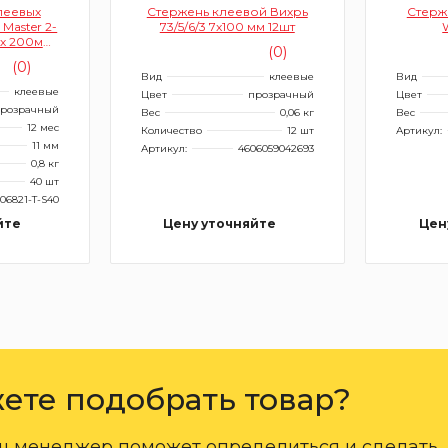
леевых
Стержень клеевой Вихрь
Стерж
 Master 2-
73/5/6/3 7x100 мм 12шт
 х 200мм
(0)
чные)
(0)
Вид
клеевые
Вид
клеевые
Цвет
прозрачный
Цвет
розрачный
Вес
0,06 кг
Вес
12 мес
Количество
12 шт
Артикул:
11 мм
Артикул:
4606059042693
0,8 кг
40 шт
-06821-Т-S40
йте
Цену уточняйте
Цен
ете подобрать товар?
ш менеджер поможет определиться и сделать