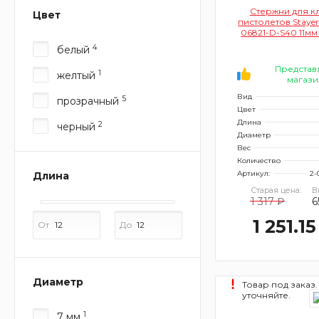
Стержни для к
Цвет
пистолетов Stayer
06821-D-S40 11мм
40шт (цвет чер
4
белый
ковролину и 
Представ
1
желтый
магази
Вид
5
прозрачный
Цвет
Длина
2
черный
Диаметр
Вес
Количество
Артикул:
2-
Длина
Старая цена:
В
1 317 ₽
6
1 251.15
От
До
Диаметр
Товар под заказ.
уточняйте.
1
7 мм