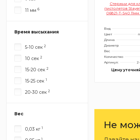
Стержни для к
пистолетов Stayer
6
11 мм
06821-Т-S40 11мм
40шт (прозра
Вид
Время высыхания
Цвет
п
Длина
Диаметр
2
5-10 сек
Вес
Количество
2
10 сек
Артикул:
2
2
15-20 сек
Цену уточня
1
15-25 сек
2
20-30 сек
Вес
Не мож
1
0,03 кг
Давайте на
1