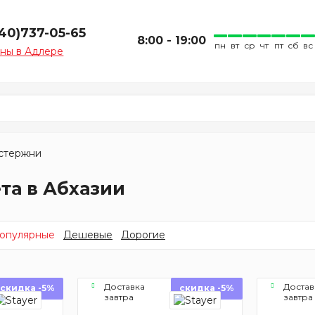
940)737-05-65
8:00 - 19:00
пн
вт
ср
чт
пт
сб
вс
ны в Адлере
стержни
та в Абхазии
опулярные
Дешевые
Дорогие
Доставка
Достав
скидка -5%
скидка -5%
завтра
завтра