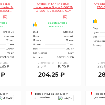
леевых
Стержни для клеевых
Стерже
 Master 2-
пистолетов Stayer 2-06821-
73/5/
 х 200мм
D-S06 11мм х 200мм 6шт
ный, по
(0)
(0)
коже)
лен в
Представлен в
не
магазине
Вид
клеевые
Вид
клеевые
Цвет
черный
Цвет
черный
Вес
12 мес
Длина
12 мес
Количест
11 мм
Диаметр
11 мм
Артикул:
0,79 кг
Вес
0,12 кг
40 шт
Количество
6 шт
06821-D-S40
Артикул:
2-06821-D-S06
ыгода:
Старая цена:
Выгода:
Стара
5.85 ₽
215 ₽
10.75 ₽
295 
 ₽
204.25 ₽
28
 Цену
Товар под заказ. Цену
Товар 
уточняйте.
уточня