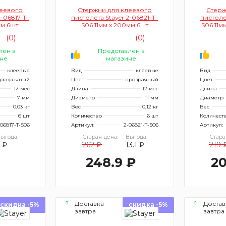
леевого
Стержни для клеевого
Стерж
2-06817-Т-
пистолета Stayer 2-06821-T-
пистолет
мм 6шт
S06 11мм х 200мм 6шт
S06 11м
ые)
(прозрачные, по стеклу и
(0)
(0)
пластику)
лен в
Представлен в
не
магазине
клеевые
Вид
клеевые
Вид
розрачный
Цвет
прозрачный
Цвет
12 мес
Длина
12 мес
Длина
7 мм
Диаметр
11 мм
Диаметр
0,03 кг
Вес
0,12 кг
Вес
6 шт
Количество
6 шт
Количест
-06817-Т-S06
Артикул:
2-06821-T-S06
Артикул:
ыгода:
Старая цена:
Выгода:
Стара
5 ₽
262 ₽
13.1 ₽
219 
248.9 ₽
20
Доставка
Достав
скидка -5%
скидка -5%
завтра
завтра