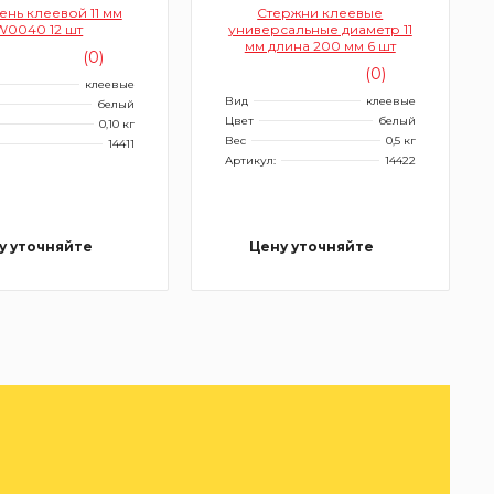
ень клеевой 11 мм
Стержни клеевые
W0040 12 шт
универсальные диаметр 11
мм длина 200 мм 6 шт
(0)
(0)
клеевые
Вид
клеевые
белый
Цвет
белый
0,10 кг
Вес
0,5 кг
14411
Артикул:
14422
у уточняйте
Цену уточняйте