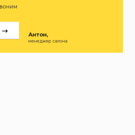
звоним
Антон,
менеджер салона