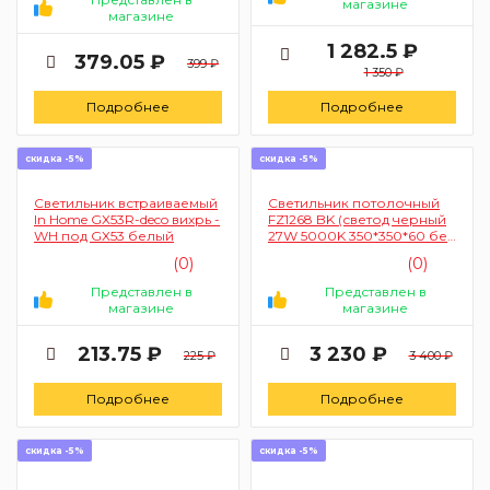
магазине
магазине
1 282.5 ₽
379.05 ₽
399 ₽
1 350 ₽
Подробнее
Подробнее
скидка -5%
скидка -5%
Светильник встраиваемый
Светильник потолочный
In Home GX53R-deco вихрь -
FZ1268 BK (светод черный
WH под GX53 белый
27W 5000K 350*350*60 без
ПДУ)
(0)
(0)
Представлен в
Представлен в
магазине
магазине
213.75 ₽
3 230 ₽
225 ₽
3 400 ₽
Подробнее
Подробнее
скидка -5%
скидка -5%