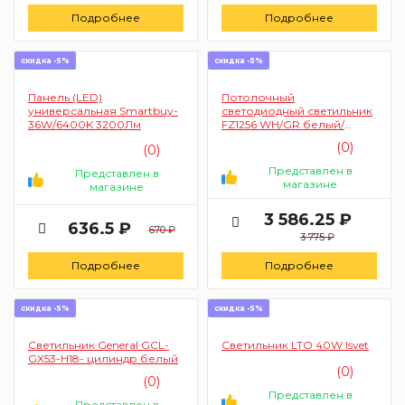
Подробнее
Подробнее
скидка -5%
скидка -5%
Панель (LED)
Потолочный
универсальная Smartbuy-
светодиодный светильник
36W/6400K 3200Лм
FZ1256 WH/GR белый/
серый 27W 5000K
(0)
(0)
350*350*60 (без ПДУ)
Представлен в
Представлен в
магазине
магазине
3 586.25 ₽
636.5 ₽
670 ₽
3 775 ₽
Подробнее
Подробнее
скидка -5%
скидка -5%
Светильник General GCL-
Светильник LTO 40W Isvet
GX53-H18- цилиндр белый
(0)
(0)
Представлен в
Представлен в