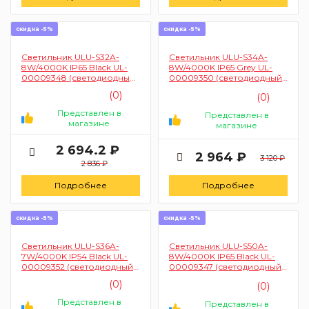
скидка -5%
скидка -5%
Светильник ULU-S32A-
Светильник ULU-S34A-
8W/4000K IP65 Black UL-
8W/4000K IP65 Grey UL-
00009348 (светодиодный
00009350 (светодиодный
уличный архитектурный
уличный архитектурный
(0)
(0)
накладной белый свет)
накладной белый свет)
Представлен в
Представлен в
магазине
магазине
2 694.2 ₽
2 964 ₽
3 120 ₽
2 836 ₽
Подробнее
Подробнее
скидка -5%
скидка -5%
Светильник ULU-S36A-
Светильник ULU-S50A-
7W/4000K IP54 Black UL-
8W/4000K IP65 Black UL-
00009352 (светодиодный
00009347 (светодиодный
уличный архитектурный
уличный архитектурный
(0)
(0)
накладной белый свет)
накладной белый свет)
Представлен в
Представлен в