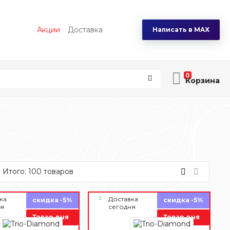
Акции
Доставка
Написать в MAX
0
Итого:
100
товаров
ка
Доставка
скидка -5%
скидка -5%
ня
сегодня
Товар дня
Товар дня