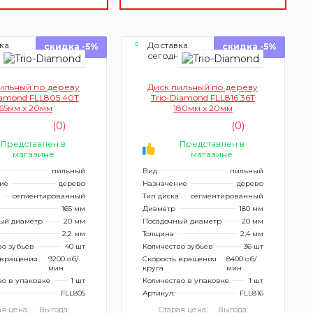
ка
Доставка
скидка -5%
скидка -5%
ня
сегодня
ильный по дереву
Диск пильный по дереву
iamond FLL805 40Т
Trio-Diamond FLL816 36Т
165мм x 20мм
180мм x 20мм
(0)
(0)
Представлен в
Представлен в
магазине
магазине
пильный
Вид
пильный
ие
дерево
Назначение
дерево
сегментированный
Тип диска
сегментированный
165 мм
Диаметр
180 мм
ый диаметр
20 мм
Посадочный диаметр
20 мм
2,2 мм
Толщина
2,4 мм
во зубьев
40 шт
Количество зубьев
36 шт
 вращения
9200 об/
Скорость вращения
8400 об/
мин
круга
мин
во в упаковке
1 шт
Количество в упаковке
1 шт
FLL805
Артикул:
FLL816
я цена:
Выгода:
Старая цена:
Выгода: