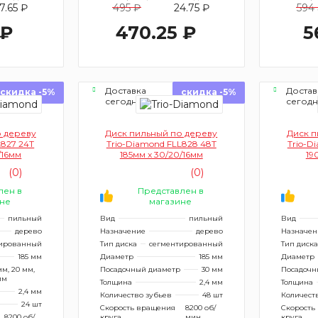
7.65 ₽
495 ₽
24.75 ₽
594
 ₽
470.25 ₽
5
Доставка
Достав
скидка -5%
скидка -5%
сегодня
сегод
о дереву
Диск пильный по дереву
Диск п
L827 24Т
Trio-Diamond FLL828 48Т
Trio-D
/16мм
185мм x 30/20/16мм
19
(0)
(0)
лен в
Представлен в
не
магазине
пильный
Вид
пильный
Вид
дерево
Назначение
дерево
Назначен
ированный
Тип диска
сегментированный
Тип диска
185 мм
Диаметр
185 мм
Диаметр
мм, 20 мм,
Посадочный диаметр
30 мм
Посадочн
мм
Толщина
2,4 мм
Толщина
2,4 мм
Количество зубьев
48 шт
Количест
24 шт
Скорость вращения
8200 об/
Скорость
8200 об/
круга
мин
круга