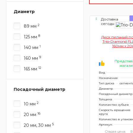
Диаметр
Доставка
сегодня
2
89 мм
8
125 мм
Диск пильный п
Trio-Diamond FL
160мм x 20
1
140 мм
9
160 мм
Представ
магази
12
165 мм
Вид
Назначение
Тип диска
сегмент
Посадочный диаметр
Диаметр
Посадочный диаметр
Толщина
2
10 мм
Количество зубьев
Скорость вращения
16
20 мм
круга
Количество в упаков
5
20 мм, 30 мм
Артикул:
Старая цена:
В