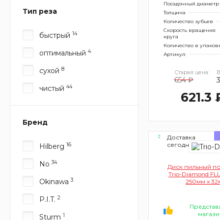
Посадочный диаметр
Тип реза
Толщина
Количество зубьев
Скорость вращения
14
быстрый
круга
Количество в упаков
4
оптимальный
Артикул:
8
сухой
Старая цена:
В
654 ₽
44
чистый
621.3 
Бренд
Доставка
сегодня
16
Hilberg
34
No
Диск пильный п
Trio-Diamond FL
3
Okinawa
250мм x 32
2
P.I.T.
Представ
магази
1
Sturm