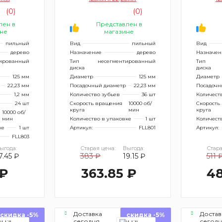
(0)
(0)
лен в
Представлен в
не
магазине
пильный
Вид
пильный
Вид
дерево
Назначение
дерево
Назначен
ированный
Тип
несегментированный
Тип
диска
диска
125 мм
Диаметр
125 мм
Диаметр
22,23 мм
Посадочный диаметр
22,23 мм
Посадочн
1,2 мм
Количество зубьев
36 шт
Количест
24 шт
Скорость вращения
10000 об/
Скорость
круга
мин
круга
10000 об/
мин
Количество в упаковке
1 шт
Количест
ке
1 шт
Артикул:
FLL801
Артикул:
FLL803
ыгода:
Старая цена:
Выгода:
Стара
7.45 ₽
383 ₽
19.15 ₽
511 
 ₽
363.85 ₽
48
Доставка
Достав
скидка -5%
скидка -5%
сегодня
сегод