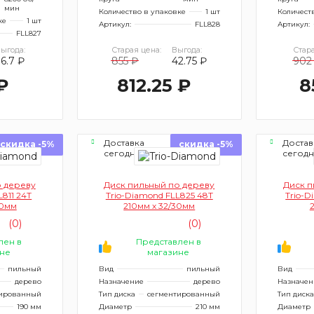
мин
Количество в упаковке
1 шт
Количест
ке
1 шт
Артикул:
FLL828
Артикул:
FLL827
ыгода:
Старая цена:
Выгода:
Стара
36.7 ₽
855 ₽
42.75 ₽
902
₽
812.25 ₽
8
Доставка
Достав
скидка -5%
скидка -5%
сегодня
сегод
о дереву
Диск пильный по дереву
Диск п
L811 24Т
Trio-Diamond FLL825 48Т
Trio-D
20мм
210мм х 32/30мм
(0)
(0)
лен в
Представлен в
не
магазине
пильный
Вид
пильный
Вид
дерево
Назначение
дерево
Назначен
ированный
Тип диска
сегментированный
Тип диска
190 мм
Диаметр
210 мм
Диаметр