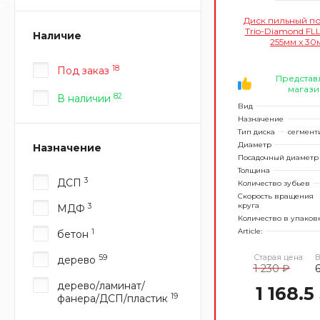
Диск пильный п
Trio-Diamond FL
Наличие
255мм x 30
18
Под заказ
Представ
магази
82
В наличии
Вид
Назначение
Тип диска
сегмент
Диаметр
Назначение
Посадочный диаметр
Толщина
3
ДСП
Количество зубьев
Скорость вращения
круга
3
МДФ
Количество в упаков
Article:
1
бетон
Старая цена:
В
59
дерево
1 230 ₽
6
дерево/ламинат/
1 168.5
19
фанера/ДСП/пластик