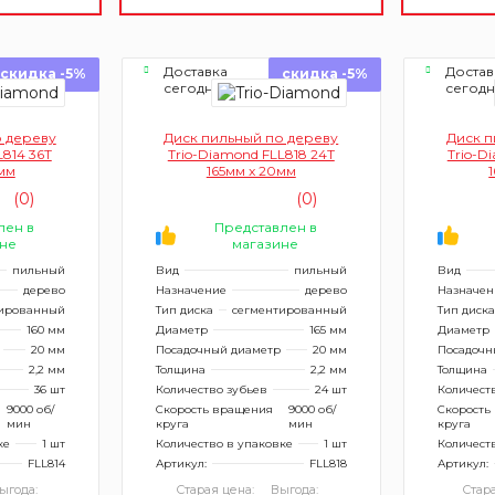
Доставка
Достав
скидка -5%
скидка -5%
сегодня
сегод
о дереву
Диск пильный по дереву
Диск п
L814 36Т
Trio-Diamond FLL818 24Т
Trio-D
мм
165мм x 20мм
(0)
(0)
лен в
Представлен в
не
магазине
пильный
Вид
пильный
Вид
дерево
Назначение
дерево
Назначен
ированный
Тип диска
сегментированный
Тип диска
160 мм
Диаметр
165 мм
Диаметр
20 мм
Посадочный диаметр
20 мм
Посадочн
2,2 мм
Толщина
2,2 мм
Толщина
36 шт
Количество зубьев
24 шт
Количест
9000 об/
Скорость вращения
9000 об/
Скорость
мин
круга
мин
круга
ке
1 шт
Количество в упаковке
1 шт
Количест
FLL814
Артикул:
FLL818
Артикул:
ыгода:
Старая цена:
Выгода:
Стара