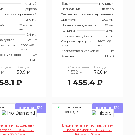
пильный
Вид
пильный
ие
дерево
Назначение
дерево
сегментированный
Тип диска
сегментированный
210 мм
Диаметр
260 мм
ый
30 мм, 32
Посадочный диаметр
30 мм
мм
Толщина
3 мм
2,4 мм
Количество зубьев
80 шт
во зубьев
24 шт
Скорость вращения
5600 об/
 вращения
7000 об/
круга
мин
мин
Количество в упаковке
1 шт
во в упаковке
1 шт
Артикул:
FLL810
FLL817
я цена:
Выгода:
Старая цена:
Выгода:
 ₽
39.9 ₽
1 532 ₽
76.6 ₽
58.1 ₽
1 455.4 ₽
ка
Доставка
скидка -5%
скидка -5%
ня
сегодня
ильный по дереву
Диск пильный по ламинату
iamond FLL802 48Т
Hilberg Industrial HL160 48Т
5мм х 22,23мм
160мм х 20мм