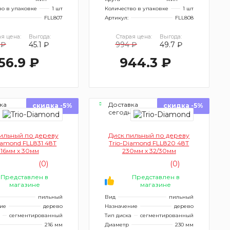
во в упаковке
1 шт
Количество в упаковке
1 шт
FLL807
Артикул:
FLL808
я цена:
Выгода:
Старая цена:
Выгода:
 ₽
45.1 ₽
994 ₽
49.7 ₽
56.9 ₽
944.3 ₽
ка
Доставка
скидка -5%
скидка -5%
ня
сегодня
ильный по дереву
Диск пильный по дереву
iamond FLL831 48Т
Trio-Diamond FLL820 48Т
216мм x 30мм
230мм x 32/30мм
(0)
(0)
Представлен в
Представлен в
магазине
магазине
пильный
Вид
пильный
ие
дерево
Назначение
дерево
сегментированный
Тип диска
сегментированный
216 мм
Диаметр
230 мм