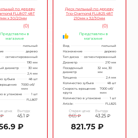
ильный по дереву
Диск пильный по дереву
iamond FLL807 48Т
Trio-Diamond FLL825 48Т
0мм x 30/20мм
210мм х 32/30мм
(0)
(0)
Представлен в
Представлен в
магазине
магазине
пильный
Вид
пильный
ие
дерево
Назначение
дерево
сегментированный
Тип диска
сегментированный
190 мм
Диаметр
210 мм
ый диаметр
30 мм
Посадочный
32 мм, 30
диаметр
мм
2,4 мм
Толщина
2,4 мм
во зубьев
48 шт
Количество зубьев
48 шт
 вращения
7000 об/
мин
Скорость вращения
7000 об/
круга
мин
во в упаковке
1 шт
Количество в упаковке
1 шт
FLL807
Article:
FLL825
я цена:
Выгода:
Старая цена:
Выгода:
 ₽
45.1 ₽
865 ₽
43.25 ₽
56.9 ₽
821.75 ₽