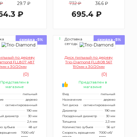
 ₽
29.7 ₽
732 ₽
36.6 ₽
64.3 ₽
695.4 ₽
ка
Доставка
скидка -5%
скидка -5%
ня
сегодня
ильный по дереву
Диск пильный по дереву
iamond FLL807 48Т
Trio-Diamond FLL808 56Т
0мм x 30/20мм
190мм x 30/20мм
(0)
(0)
Представлен в
Представлен в
магазине
магазине
пильный
Вид
пильный
ие
дерево
Назначение
дерево
сегментированный
Тип диска
сегментированный
190 мм
Диаметр
190 мм
ый диаметр
30 мм
Посадочный диаметр
30 мм
2,4 мм
Толщина
2,3 мм
во зубьев
48 шт
Количество зубьев
56 шт
 вращения
7000 об/
Скорость вращения
7000 об/
мин
круга
мин