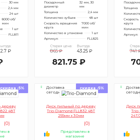
30 мм
Посадочный
32 мм, 30
Посадочн
диаметр
мм
2,4 мм
Толщина
Толщина
2,4 мм
24 шт
Количест
Количество зубьев
48 шт
8000 об/
Скорость
мин
Скорость вращения
7000 об/
круга
круга
мин
ке
1 шт
Количест
Количество в упаковке
1 шт
FLL811
Артикул:
Артикул:
FLL825
ыгода:
Старая цена:
Выгода:
Стара
32.7 ₽
865 ₽
43.25 ₽
741 
₽
821.75 ₽
70
Доставка
Достав
скидка -5%
скидка -5%
сегодня
сегод
о дереву
Диск пильный по дереву
Диск п
L822 48Т
Trio-Diamond FLL832 48Т
Trio
мм
255мм x 30мм
24Т/
(0)
(0)
лен в
Представлен в
не
магазине