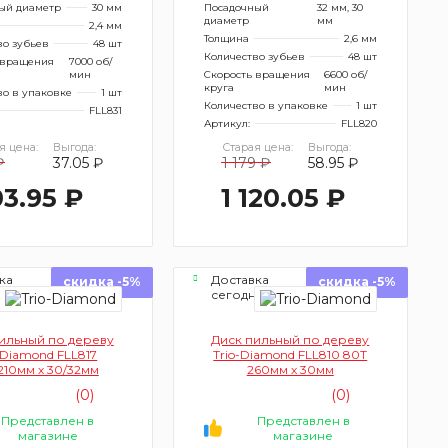
ый диаметр
30 мм
Посадочный
32 мм, 30
диаметр
мм
2,4 мм
Толщина
2,6 мм
во зубьев
48 шт
Количество зубьев
48 шт
 вращения
7000 об/
мин
Скорость вращения
6600 об/
круга
мин
во в упаковке
1 шт
Количество в упаковке
1 шт
FLL831
Артикул:
FLL820
я цена:
Выгода:
Старая цена:
Выгода:
₽
37.05 ₽
1 179 ₽
58.95 ₽
3.95 ₽
1 120.05 ₽
ка
Доставка
скидка -5%
скидка -5%
ня
сегодня
ильный по дереву
Диск пильный по дереву
-Diamond FLL817
Trio-Diamond FLL810 80Т
210мм х 30/32мм
260мм x 30мм
(0)
(0)
Представлен в
Представлен в
магазине
магазине