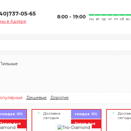
940)737-05-65
8:00 - 19:00
пн
вт
ср
чт
пт
сб
вс
ны в Адлере
Пильные
опулярные
Дешевые
Дорогие
Доставка
Достав
скидка -5%
скидка -5%
сегодня
сегод
Товар дня
Товар дня