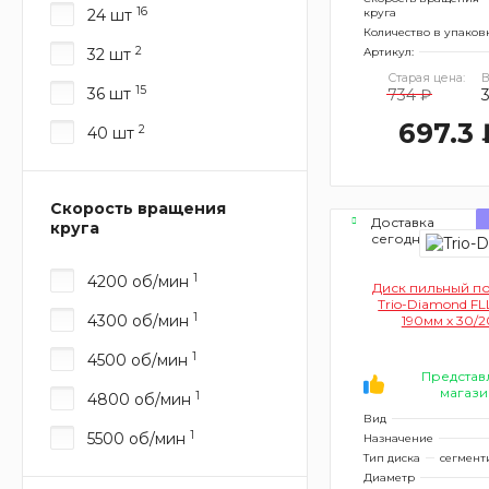
16
24 шт
круга
Количество в упаков
2
32 шт
Артикул:
Старая цена:
В
15
36 шт
734 ₽
697.3 
2
40 шт
Скорость вращения
Доставка
круга
сегодня
1
4200 об/мин
Диск пильный п
Trio-Diamond FL
1
4300 об/мин
190мм х 30/
1
4500 об/мин
Представ
магази
1
4800 об/мин
Вид
1
5500 об/мин
Назначение
Тип диска
сегмент
Диаметр