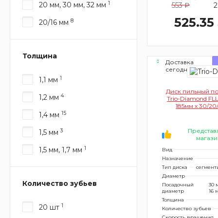
1
20 мм, 30 мм, 32 мм
553 ₽
2
525.35
8
20/16 мм
Толщина
Доставка
сегодня
1
1,1 мм
Диск пильный п
4
1,2 мм
Trio-Diamond FL
185мм x 30/20
15
1,4 мм
Представ
3
1,5 мм
магази
1
1,5 мм, 1,7 мм
Вид
Назначение
Тип диска
сегмент
Диаметр
Количество зубьев
Посадочный
30 
диаметр
16 
Толщина
1
20 шт
Количество зубьев
Скорость вращения