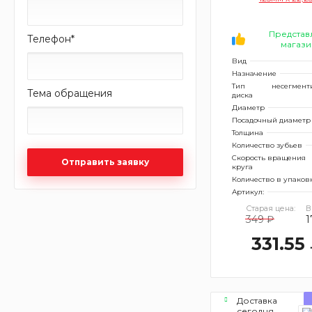
Представ
Телефон
*
магази
Вид
Назначение
Тип
несегмент
Тема обращения
диска
Диаметр
Посадочный диаметр
Толщина
Количество зубьев
Скорость вращения
Отправить заявку
круга
Количество в упаков
Артикул:
Старая цена:
В
349 ₽
1
331.55
Доставка
сегодня