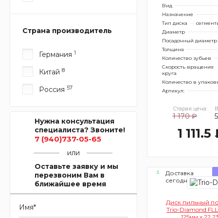
Вид
Назначение
Тип диска
сегмент
Страна производитель
Диаметр
Посадочный диаметр
Толщина
1
Германия
Количество зубьев
Скорость вращения
8
Китай
круга
Количество в упаков
57
Россия
Артикул:
Старая цена:
В
1 170 ₽
Нужна консультация
специалиста? Звоните!
1 111.5
7 (940)737-05-65
или
Оставьте заявку и мы
Доставка
перезвоним Вам в
сегодня
ближайшее время
Диск пильный п
Имя
*
Trio-Diamond FL
125мм х 22,