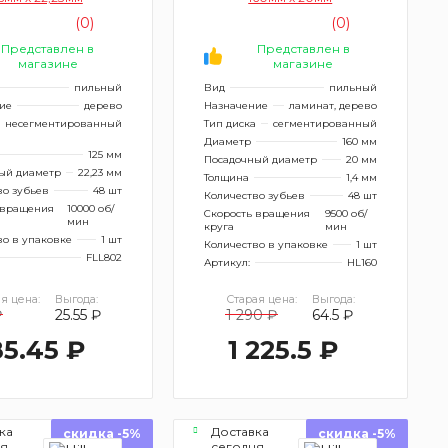
(0)
(0)
Представлен в
Представлен в
магазине
магазине
пильный
Вид
пильный
ие
дерево
Назначение
ламинат, дерево
несегментированный
Тип диска
сегментированный
Диаметр
160 мм
125 мм
Посадочный диаметр
20 мм
ый диаметр
22,23 мм
Толщина
1,4 мм
во зубьев
48 шт
Количество зубьев
48 шт
 вращения
10000 об/
Скорость вращения
9500 об/
мин
круга
мин
во в упаковке
1 шт
Количество в упаковке
1 шт
FLL802
Артикул:
HL160
я цена:
Выгода:
Старая цена:
Выгода:
₽
25.55 ₽
1 290 ₽
64.5 ₽
5.45 ₽
1 225.5 ₽
ка
Доставка
скидка -5%
скидка -5%
ня
сегодня