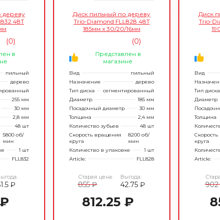
о дереву
Диск пильный по дереву
Диск п
L832 48Т
Trio-Diamond FLL828 48Т
Trio-D
мм
185мм x 30/20/16мм
19
(0)
(0)
лен в
Представлен в
не
магазине
пильный
Вид
пильный
Вид
дерево
Назначение
дерево
Назначен
ированный
Тип диска
сегментированный
Тип диска
255 мм
Диаметр
185 мм
Диаметр
30 мм
Посадочный диаметр
30 мм
Посадочн
2,8 мм
Толщина
2,4 мм
Толщина
48 шт
Количество зубьев
48 шт
Количест
5800 об/
Скорость вращения
8200 об/
Скорость
мин
круга
мин
круга
ке
1 шт
Количество в упаковке
1 шт
Количест
FLL832
Article:
FLL828
Article:
ыгода:
Старая цена:
Выгода:
Стара
1.5 ₽
855 ₽
42.75 ₽
902
 ₽
812.25 ₽
8