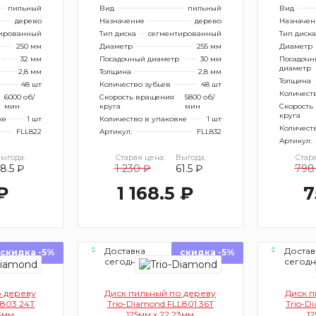
пильный
Вид
пильный
Вид
дерево
Назначение
дерево
Назначен
ированный
Тип диска
сегментированный
Тип диска
250 мм
Диаметр
255 мм
Диаметр
32 мм
Посадочный диаметр
30 мм
Посадочн
диаметр
2,8 мм
Толщина
2,8 мм
Толщина
48 шт
Количество зубьев
48 шт
Количест
6000 об/
Скорость вращения
5800 об/
мин
круга
мин
Скорость
круга
ке
1 шт
Количество в упаковке
1 шт
Количест
FLL822
Артикул:
FLL832
Артикул:
ыгода:
Старая цена:
Выгода:
Стара
58.5 ₽
1 230 ₽
61.5 ₽
798
 ₽
1 168.5 ₽
7
Доставка
Достав
скидка -5%
скидка -5%
сегодня
сегод
о дереву
Диск пильный по дереву
Диск п
L803 24Т
Trio-Diamond FLL801 36Т
Trio-D
23мм
125мм х 22,23мм
12