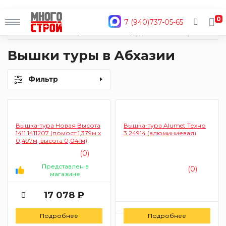
0
7 (940)737-05-65
Главная
Каталог
Строительные материалы
Оборудование для высотных работ
Вышки-туры
Вышки туры в Абхазии
Фильтр
Вышка-тура Новая Высота
Вышка-тура Alumet Техно
1411 1411207 (помост 1,379м х
3 24914 (алюминиевая)
0,497м, высота 0,041м)
(0)
Представлен в
(0)
магазине
17 078 ₽
Цену уточняйте
Подробнее
Подробнее
Заказать