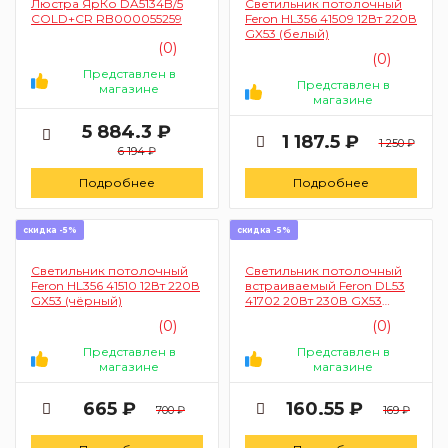
Люстра ЯрКо DA5134B/5
Светильник потолочный
COLD+CR RB000055259
Feron HL356 41509 12Вт 220В
GX53 (белый)
(0)
(0)
Представлен в
Представлен в
магазине
магазине
5 884.3 ₽
1 187.5 ₽
1 250 ₽
6 194 ₽
Подробнее
Подробнее
скидка -5%
скидка -5%
Светильник потолочный
Светильник потолочный
Feron HL356 41510 12Вт 220В
встраиваемый Feron DL53
GX53 (чёрный)
41702 20Вт 230В GX53
(черный матовый, без
(0)
(0)
лампы)
Представлен в
Представлен в
магазине
магазине
665 ₽
160.55 ₽
700 ₽
169 ₽