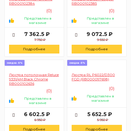
RB000102384
RB000102385
(0)
(0)
Представлен в
Представлен в
магазине
магазине
7 362.5 ₽
9 072.5 ₽
7 750 ₽
9 550 ₽
Подробнее
Подробнее
скидка -5%
скидка -5%
Люстра потолочная Reluce
Люстра RL P6022/D300
9331/4M Black Chrome
FGD (RB000097698)
RB000102636
(0)
(0)
Представлен в
Представлен в
магазине
магазине
6 602.5 ₽
5 652.5 ₽
6 950 ₽
5 950 ₽
Подробнее
Подробнее