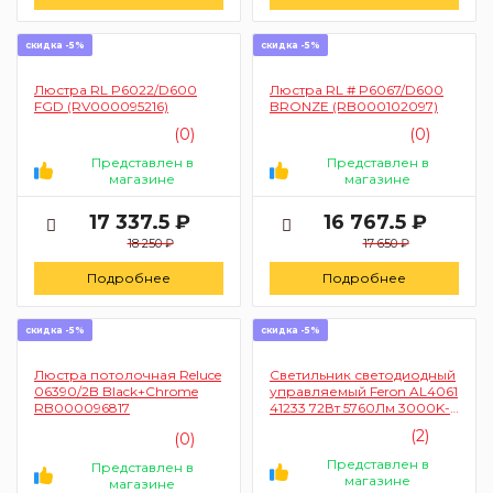
скидка -5%
скидка -5%
Люстра RL P6022/D600
Люстра RL # P6067/D600
FGD (RV000095216)
BRONZE (RB000102097)
(0)
(0)
Представлен в
Представлен в
магазине
магазине
17 337.5 ₽
16 767.5 ₽
18 250 ₽
17 650 ₽
Подробнее
Подробнее
скидка -5%
скидка -5%
Люстра потолочная Reluce
Светильник светодиодный
06390/2B Black+Chrome
управляемый Feron AL4061
RB000096817
41233 72Вт 5760Лм 3000K-
6000K
(2)
(0)
Представлен в
Представлен в
магазине
магазине