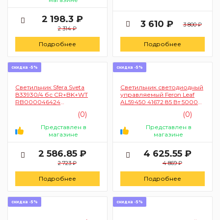
2 198.3 ₽
3 610 ₽
3 800 ₽
2 314 ₽
Подробнее
Подробнее
скидка -5%
скидка -5%
Светильник Sfera Sveta
Светильник светодиодный
В33930/4 бс CR+BK+WT
управляемый Feron Leaf
RB000046424
AL59450 41672 85 Вт 5000
(потолочный)
Лм 3000-6500K IP20 (с
(0)
(0)
пультом, белый)
Представлен в
Представлен в
магазине
магазине
2 586.85 ₽
4 625.55 ₽
2 723 ₽
4 869 ₽
Подробнее
Подробнее
скидка -5%
скидка -5%