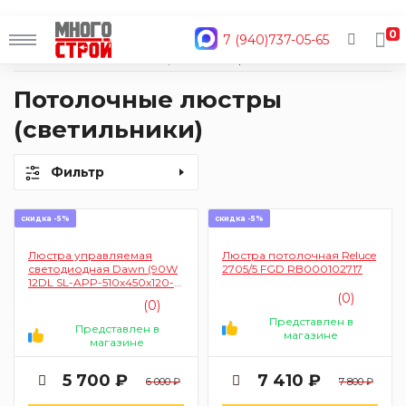
0
7 (940)737-05-65
Главная
Каталог
Освещение
Люстры
Потолочные люстры (светильники)
Потолочные люстры
(светильники)
Фильтр
скидка -5%
скидка -5%
Люстра управляемая
Люстра потолочная Reluce
светодиодная Dawn (90W
2705/5 FGD RB000102717
12DL SL-APP-510x450x120-
Black/White-220-IP20)
(0)
(0)
Представлен в
Представлен в
магазине
магазине
5 700 ₽
7 410 ₽
6 000 ₽
7 800 ₽