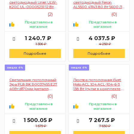
светодиодный Uniel ULW-
светодиодный Feron
K20С UL-00005231 12 Вт
AL5500 41143 80 Вт 5600 Лм
6000 K 1200 Лм
3000-6500 K (накладной, с
(2)
(0)
(влагозащищенный, цвет
пультом, цвет белый)
белый)
Представлен в
Представлен в
магазине
магазине
1 240.7 ₽
4 037.5 ₽
1 306 ₽
4 250 ₽
Подробнее
Подробнее
скидка -5%
скидка -5%
Светильник потолочный
Люстра потолочная iSvet
Эра PL8 BK Б0037455 E27
Halo ACL 104 ACL-104-6-3
40Вт d170мм (металл,
138 Вт (пульт в комплекте,
черный)
цвет белый)
(0)
(0)
Представлен в
Представлен в
магазине
магазине
1 500.05 ₽
7 267.5 ₽
1 579 ₽
7 650 ₽