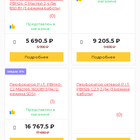
магазине
PBH24-C Мастер 2,4 Дж
850 Вт (3 режима работы)
(0)
Представлен в
магазине
5 690.5 ₽
9 205.5 ₽
5 990 ₽
9 690 ₽
Подробнее
Подробнее
скидка -5%
Перфоратор P.I.T. PBH40-
Перфоратор сетевой P.I.T.
C2 Мастер 1600Вт 9Дж (2-
PBH26-C2 3,2 Дж (3 режима
режима SDS+,
работы)
пластиковый кейс)
(1)
Представлен в
магазине
(0)
16 767.5 ₽
17 650 ₽
Цену уточняйте