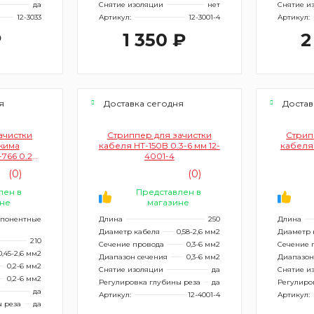
да
Снятие изоляции
нет
Снятие и
12-3033
Артикул:
12-3001-4
Артикул:
₽
1 350 ₽
2
я
Доставка сегодня
Достав
ачистки
Стриппер для зачистки
Стрип
жима
кабеля HT-150B 0.3-6 мм 12-
кабеля 
766 0.2-6
4001-4
5
(0)
(0)
лен в
Представлен в
не
магазине
мпонентные
Длина
250
Длина
Диаметр кабеля
0,58-2,6 мм2
Диаметр 
210
Сечение провода
0,3-6 мм2
Сечение 
0,45-2,6 мм2
Диапазон сечения
0,3-6 мм2
Диапазон
0,2-6 мм2
Снятие изоляции
да
Снятие и
0,2-6 мм2
Регулировка глубины реза
да
Регулиро
да
Артикул:
12-4001-4
Артикул:
 реза
да