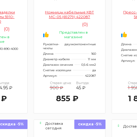
заделки
Ножницы кабельные КВТ
Пресс-
ты 5910-
MC-05 (69279) 422087
5
0
(0)
(0)
Представлен в
лен в
магазине
не
Рукоятки-
двухкомпонентные
Длина
чехлы
10-890-4000
Диапазон
Длина
160
Снятие и
Диаметр кабеля
11 мм
Артикул:
Диапазон сечения
0,5-6 мм2
Снятие изоляции
да
Артикул:
422087
ыгода:
Старая цена:
Выгода:
Стара
4.95 ₽
900 ₽
45 ₽
1 95
 ₽
855 ₽
1 
Доставка
скидка -5%
скидка -5%
Достав
сегодня