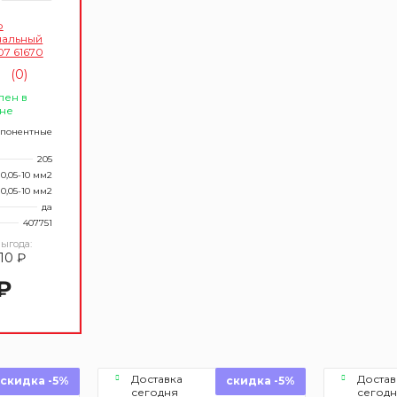
р
альный
7 61670
(0)
лен в
не
мпонентные
205
0,05-10 мм2
0,05-10 мм2
да
407751
ыгода:
110 ₽
₽
Доставка
Достав
скидка -5%
скидка -5%
сегодня
сегод