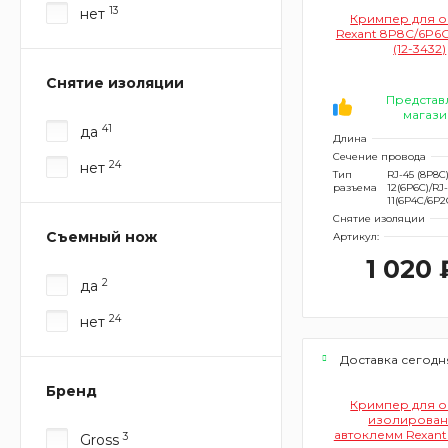
13
нет
Кримпер для 
Rexant 8P8C/6P6C
(12-3432)
Снятие изоляции
Представ
магази
41
да
Длина
Сечение провода
24
нет
Тип
RJ-45 (8P8C)
разъема
12(6P6C)/RJ-
11(6P4C/6P2
Снятие изоляции
Съемный нож
Артикул:
1 020 
2
да
24
нет
Доставка сегодн
Бренд
Кримпер для 
изолирован
автоклемм Rexant 
3
Gross