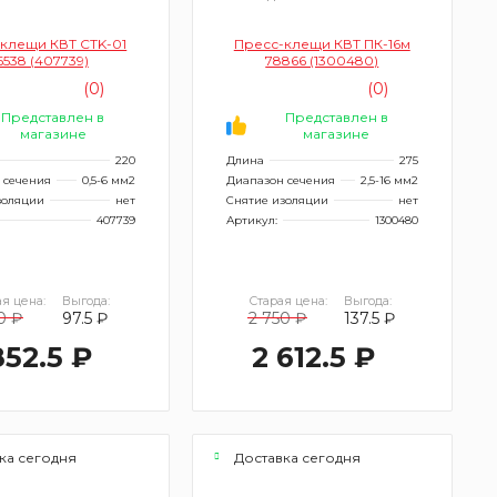
клещи КВТ CTK-01
Пресс-клещи КВТ ПК-16м
6538 (407739)
78866 (1300480)
(0)
(0)
Представлен в
Представлен в
магазине
магазине
220
Длина
275
 сечения
0,5-6 мм2
Диапазон сечения
2,5-16 мм2
золяции
нет
Снятие изоляции
нет
407739
Артикул:
1300480
я цена:
Выгода:
Старая цена:
Выгода:
0 ₽
97.5 ₽
2 750 ₽
137.5 ₽
852.5 ₽
2 612.5 ₽
ка сегодня
Доставка сегодня