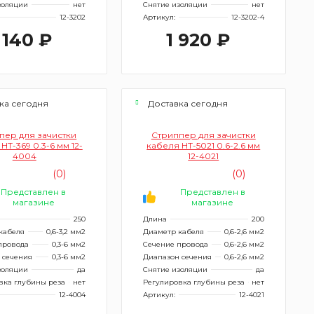
золяции
нет
Снятие изоляции
нет
12-3202
Артикул:
12-3202-4
 140 ₽
1 920 ₽
ка сегодня
Доставка сегодня
пер для зачистки
Стриппер для зачистки
HT-369 0.3-6 мм 12-
кабеля HT-5021 0.6-2.6 мм
4004
12-4021
(0)
(0)
Представлен в
Представлен в
магазине
магазине
250
Длина
200
кабеля
0,6-3,2 мм2
Диаметр кабеля
0,6-2,6 мм2
провода
0,3-6 мм2
Сечение провода
0,6-2,6 мм2
 сечения
0,3-6 мм2
Диапазон сечения
0,6-2,6 мм2
золяции
да
Снятие изоляции
да
вка глубины реза
нет
Регулировка глубины реза
нет
12-4004
Артикул:
12-4021