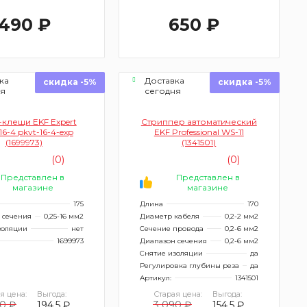
 490 ₽
650 ₽
ка
Доставка
скидка -5%
скидка -5%
ня
сегодня
клещи EKF Expert
Стриппер автоматический
16-4 pkvt-16-4-exp
EKF Professional WS-11
(1699973)
(1341501)
(0)
(0)
Представлен в
Представлен в
магазине
магазине
175
Длина
170
 сечения
0,25-16 мм2
Диаметр кабеля
0,2-2 мм2
золяции
нет
Сечение провода
0,2-6 мм2
1699973
Диапазон сечения
0,2-6 мм2
Снятие изоляции
да
Регулировка глубины реза
да
Артикул:
1341501
я цена:
Выгода:
Старая цена:
Выгода:
0 ₽
194.5 ₽
3 090 ₽
154.5 ₽