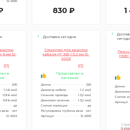
12-4005
₽
830 ₽
1
Достав
я
Доставка сегодня
сегод
ачистки
Стриппер для зачистки
Пресс-
9-6 мм 12-
кабеля HT-369 1-3.2 мм 12-
ПКВт-
4003
(0)
(0)
лен в
Представлен в
не
магазине
200
Длина
250
Длина
1-2,6 мм2
Диаметр кабеля
1-2 мм2
Диапазон
0,9-6 мм2
Сечение провода
1-3,2 мм2
Снятие и
0,9-6 мм2
Диапазон сечения
1-3,2 мм2
Артикул:
да
Снятие изоляции
да
 реза
нет
Регулировка глубины реза
нет
12-4024
Артикул:
12-4003
Стара
3 89