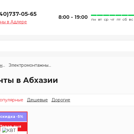
940)737-05-65
8:00 - 19:00
пн
вт
ср
чт
пт
сб
вс
ны в Адлере
Столярно-слесарный инструмент
Электромонтажные инструменты
ты в Абхазии
опулярные
Дешевые
Дорогие
скидка -5%
Товар дня