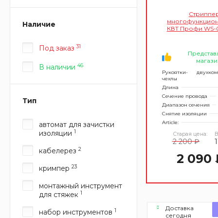
Стриппе
многофункцион
Наличие
КВТ Профи WS-0
31
Под заказ
Представ
магази
46
В наличии
Рукоятки-
двухко
чехлы
Длина
Сечение провода
Тип
Диапазон сечения
Снятие изоляции
Article:
автомат для зачистки
1
изоляции
Старая цена:
В
2 200 ₽
2
кабелерез
2 090 
23
кримпер
монтажный инструмент
1
для стяжек
Доставка
1
набор инструментов
сегодня