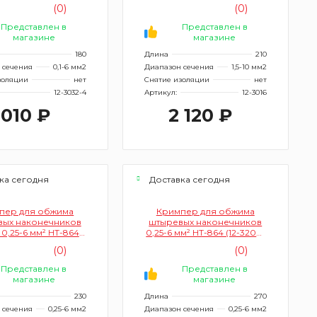
лированных (12-
(12-3016)
(0)
(0)
3032-4)
Представлен в
Представлен в
магазине
магазине
180
Длина
210
 сечения
0,1-6 мм2
Диапазон сечения
1,5-10 мм2
золяции
нет
Снятие изоляции
нет
12-3032-4
Артикул:
12-3016
 010 ₽
2 120 ₽
ка сегодня
Доставка сегодня
пер для обжима
Кримпер для обжима
вых наконечников
штыревых наконечников
 0,25-6 мм² HT-864
0,25-6 мм² HT-864 (12-3202-
(12-3202)
4)
(0)
(0)
Представлен в
Представлен в
магазине
магазине
230
Длина
270
 сечения
0,25-6 мм2
Диапазон сечения
0,25-6 мм2