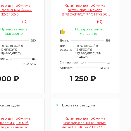
пер для обжима
Кримпер для обжима
t 8P8C/6P6C/4P4C
витой пары Rexant
(12-3432-6)
8P8C/6P6C/4P4C HT-200
(12-3441)
(0)
(0)
Представлен в
Представлен в
магазине
магазине
250
Длина
195
RJ-45 (8P8C)/RJ-
Тип
RJ-45 (8P8C)/RJ-
12(6P6C)/RJ-
разъема
12(6P6C)/RJ-
11(4P4C/6P2C)
11(6P4C/6P2C)/RJ-
10(4P4C)
золяции
да
Снятие изоляции
да
12-3432-6
Артикул:
12-3441
900 ₽
1 250 ₽
ка сегодня
Доставка сегодня
пер для обжима
Кримпер для обжима
клемм 0,1-6 мм²
изолированных клемм
олированных и
Rexant 1,5-10 мм² HT-336 N