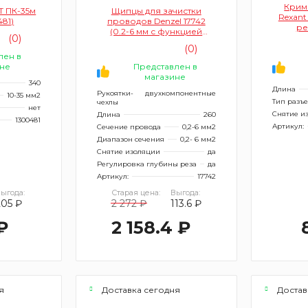
Крим
Т ПК-35м
Щипцы для зачистки
Rexant
481)
проводов Denzel 17742
ре
(0.2-6 мм с функцией
(0)
обрезания)
(0)
лен в
не
Представлен в
магазине
340
Длина
Рукоятки-
двухкомпонентные
10-35 мм2
Тип разъ
чехлы
нет
Снятие и
Длина
260
1300481
Артикул:
Сечение провода
0,2-6 мм2
Диапазон сечения
0,2- 6 мм2
Снятие изоляции
да
Регулировка глубины реза
да
Артикул:
17742
ыгода:
Старая цена:
Выгода:
205 ₽
2 272 ₽
113.6 ₽
₽
2 158.4 ₽
я
Доставка сегодня
Достав