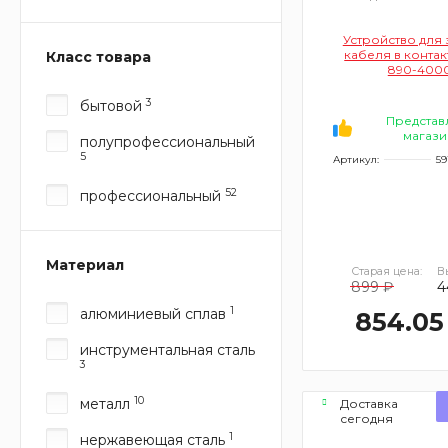
Устройство для 
кабеля в контак
Класс товара
890-400
3
бытовой
Представ
магази
полупрофессиональный
5
Артикул:
59
52
профессиональный
Материал
Старая цена:
В
899 ₽
4
1
алюминиевый сплав
854.05
инструментальная сталь
3
10
металл
Доставка
сегодня
1
нержавеющая сталь