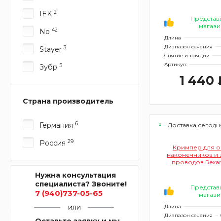
HT-336 H (12-3
2
IEK
Представ
магази
42
No
Длина
Диапазон сечения
3
Stayer
Снятие изоляции
Артикул:
5
Зубр
1 440 
Страна производитель
6
Германия
Доставка сегодн
29
Россия
Кримпер для 
наконечников и 
проводов Rexan
5,5мм² HT-204 (1
Нужна консультация
специалиста? Звоните!
Представ
7 (940)737-05-65
магази
или
Длина
Диапазон сечения
Оставьте заявку и мы