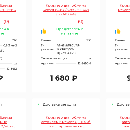
обжима
Кримпер для обжима
Крим
 HT-568R
Rexant 8P8C/6P6C HT-668
Rexan
(12-3450-4)
(0)
(0)
лен в
Представлен в
не
магазине
265
Длина
210
Длина
0,5-3 мм2
Тип
RJ-45 (8P8C)/RJ-
Тип
разъема
12(6P6C)/RJ-
разъема
/RJ-
11(6P4C/6P2C)
C)
Снятие изоляции
да
Снятие и
да
Артикул:
12-3450-4
Артикул:
12-3432
₽
1 680 ₽
я
Доставка сегодня
Достав
обжима
Кримпер для обжима
Крим
ных
автоклемм Rexant 0,1-6 мм²
авто
0,5-6 мм²
изолированных и
из