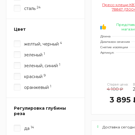
Пресс-клещи КВ
24
сталь
78867 (1300
Представ
Цвет
магази
Длина
Диапазон сечения
4
желтый, черный
Снятие изоляции
Артикул:
1
зеленый
1
зеленый, синий
9
красный
Старая цена:
В
1
оранжевый
4 100 ₽
3 895 
Регулировка глубины
реза
Доставка сегодн
14
да