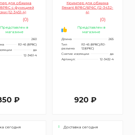
пер для обжима
Кримпер для обжима
 8P8C с функцией
Rexant 8P8C/6P6C (12-3432-
зки (12-3451-4)
4)
(0)
(0)
Представлен в
Представлен в
магазине
магазине
260
Длина
265
ема
RJ-45 (8P8C)
Тип
RJ-45 (8P8C)/RJ-
разъема
12(6P6C)
золяции
да
Снятие изоляции
да
12-3451-4
Артикул:
12-3432-4
850 ₽
920 ₽
ка сегодня
Доставка сегодня