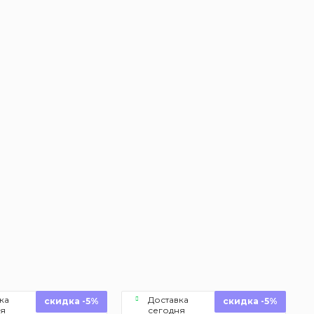
ка
Доставка
скидка -5%
скидка -5%
ня
сегодня