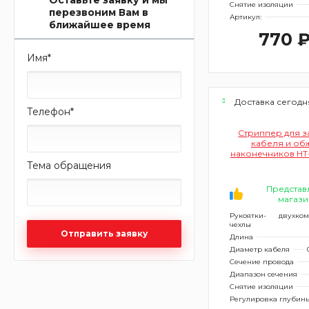
Снятие изоляции
перезвоним Вам в
Артикул:
ближайшее время
770 
Имя
*
Доставка сегодн
Телефон
*
Стриппер для з
кабеля и об
наконечников HT-
мм 12-400
Тема обращения
Представ
магази
Рукоятки-
двухко
чехлы
Отправить заявку
Длина
Диаметр кабеля
Сечение провода
Диапазон сечения
Снятие изоляции
Регулировка глубины