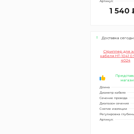
Артикул:
1 540 
Доставка сегодн
Стриппер для з
кабеля HT-1041 0.
4024
Представ
магази
Длина
Диаметр кабеля
Сечение провода
Диапазон сечения
Снятие изоляции
Регулировка глубины
Артикул: