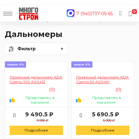
0
7 (940)737-05-65
Главная
Каталог
Ручной инструмент
Измерительный инструмент
Дальномеры
Дальномеры
Фильтр
скидка -5%
скидка -5%
Лазерный дальномер ADA
Лазерный дальномер ADA
Cosmo 100 А00412
Cosmo 50 А00491
(0)
(0)
Представлен в
Представлен в
магазине
магазине
9 490.5 ₽
5 690.5 ₽
9 990 ₽
5 990 ₽
Подробнее
Подробнее