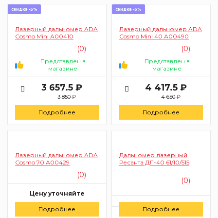
скидка -5%
скидка -5%
Лазерный дальномер ADA
Лазерный дальномер ADA
Cosmo Mini А00410
Cosmo Mini 40 А00490
(0)
(0)
Представлен в
Представлен в
магазине
магазине
3 657.5 ₽
4 417.5 ₽
3 850 ₽
4 650 ₽
Подробнее
Подробнее
Лазерный дальномер ADA
Дальномер лазерный
Cosmo 70 А00429
Ресанта ДЛ-40 61/10/515
(0)
(0)
Цену уточняйте
Цену уточняйте
Подробнее
Заказать
Подробнее
Заказать