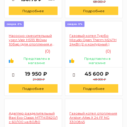
68 000 ₽
Подробнее
Подробнее
скидка -5%
скидка -5%
Насосно-смесительный
Газовый котел Турбо
узел Vieir HS113 180мм
Mizudo Open Therm М24ТН
10бар (для отопления и
24кВт (2-х контурный )
теплого пола)
(0)
(0)
Представлен в
Представлен в
магазине
магазине
19 950 ₽
45 600 ₽
21 000 ₽
48 000 ₽
Подробнее
Подробнее
Адаптер разделительный
Газовый котел отопления
Baxi Eco Classic MT71413620/1
Ariston Altes X 24 FF NG
с 60/100 на 80/80
3300845