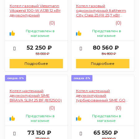
Котел газовый Viessmann
Котел газовый
Vitopend 100-W A1JB 12 кВт
одноконтурный Italtherm
двухконтурный
City Class 25 FR 25,7 кВт
(301051А92)
(0)
(0)
Представлен в
Представлен в
магазине
магазине
52 250 ₽
80 560 ₽
55 000 ₽
84 800 ₽
Подробнее
Подробнее
скидка -5%
скидка -5%
Котел настенный
Котел настенный
двухконтурный SIME
двухконтурный
BRAVA SLIM 25 BF (8112500)
турбированный SIME GO
25 BF клапан Bertelli
(0)
(0)
(8119622)
Представлен в
Представлен в
магазине
магазине
73 150 ₽
65 550 ₽
77 000 ₽
69 000 ₽