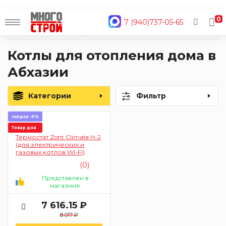
0
7 (940)737-05-65
Главная
Каталог
Водоснабжение и отопление
Котлы отопления
Котлы для отопления дома в
Абхазии
Категории
Фильтр
скидка -5%
Товар дня
Термостат Zont Climate H-2
(для электрических и
газовых котлов WI-FI)
(0)
Представлен в
магазине
7 616.15 ₽
8 017 ₽