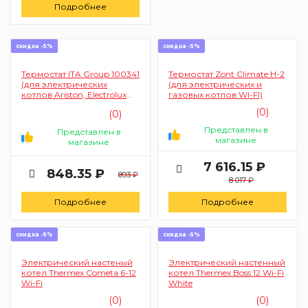
Подробнее
скидка -5%
скидка -5%
Термостат ITA Group 100341
Термостат Zont Climate H-2
(для электрических
(для электрических и
котлов Ariston, Electrolux
газовых котлов WI-FI)
30-85°C, с ручкой)
(0)
(0)
Представлен в
Представлен в
магазине
магазине
7 616.15 ₽
848.35 ₽
893 ₽
8 017 ₽
Подробнее
Подробнее
скидка -5%
скидка -5%
Электрический настеный
Электрический настенный
котел Thermex Cometa 6-12
котел Thermex Boss 12 Wi-Fi
Wi-Fi
White
(0)
(0)