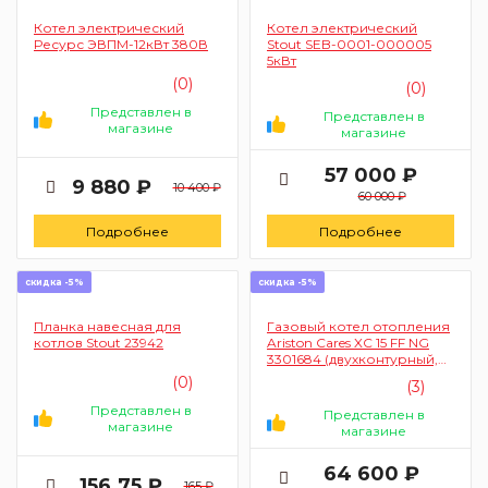
Котел электрический
Котел электрический
Ресурс ЭВПМ-12кВт 380В
Stout SEB-0001-000005
5кВт
(0)
(0)
Представлен в
Представлен в
магазине
магазине
57 000 ₽
9 880 ₽
10 400 ₽
60 000 ₽
Подробнее
Подробнее
скидка -5%
скидка -5%
Планка навесная для
Газовый котел отопления
котлов Stout 23942
Ariston Cares XC 15 FF NG
3301684 (двухконтурный,
турбо)
(0)
(3)
Представлен в
Представлен в
магазине
магазине
64 600 ₽
156.75 ₽
165 ₽