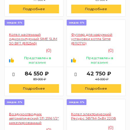
Подробнее
Подробнее
скидка -5%
скидка -5%
Котел настенный
Футляр для наружной
одноконтурный SIME SLIM
установки котла Sime
30 BFT (8112545)
(8110710)
(0)
(0)
Представлен в
Представлен в
магазине
магазине
84 550 ₽
42 750 ₽
89 000 ₽
45 000 ₽
Подробнее
Подробнее
скидка -5%
скидка -5%
Воздухоотводчик
Котел электрический
автоматический STI 2516 1/2"
Ресурс ЭВПМ-3кВт 220В
никелированный
(0)
(0)