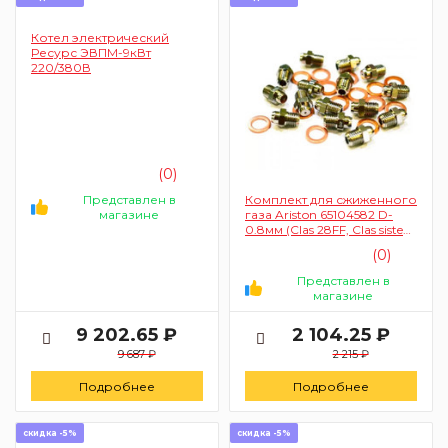
Котел электрический
Ресурс ЭВПМ-9кВт
220/380В
(0)
Представлен в
Комплект для сжиженного
магазине
газа Ariston 65104582 D-
0.8мм (Clas 28FF, Clas sistem
28CF)
(0)
Представлен в
магазине
9 202.65 ₽
2 104.25 ₽
9 687 ₽
2 215 ₽
Подробнее
Подробнее
скидка -5%
скидка -5%