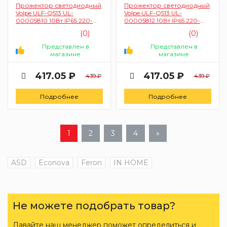
Прожектор светодиодный
Прожектор светодиодный
Volpe ULF-Q513 UL-
Volpe ULF-Q513 UL-
00005810 10Вт IP65 220-
00005812 10Вт IP65 220-
240B (красный свет,
240B (синий свет, корпус
(0)
(0)
корпус черный)
черный)
Представлен в
Представлен в
магазине
магазине
417.05 ₽
417.05 ₽
439 ₽
439 ₽
Подробнее
Подробнее
1
2
3
4
»
ASD
Econova
Feron
IN HOME
Не можете подобрать товар?
Давайте наш менеджер поможет определиться и