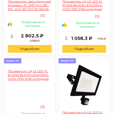
Прожектор светодиодный
Прожектор с/д LE LED FL
Smartbuy FL SMD Pro SBL-
IR 10W BLACK LE040304-
EFL-200-65 (200 Вт 6500K
0001 (1/50 IP65 холодный
IP65)
белый с сенсором)
(0)
(0)
Представлен в
Представлен в
магазине
магазине
2 802.5 ₽
1 058.3 ₽
1 114 ₽
2 950 ₽
Подробнее
Подробнее
скидка -5%
скидка -5%
Прожектор с/д LE LED FL
IR 20W BLACK LE040304-
0002 (1/30 IP65 холодный
белый с сенсором)
(0)
Прожектор с/д LE LED FL
Представлен в