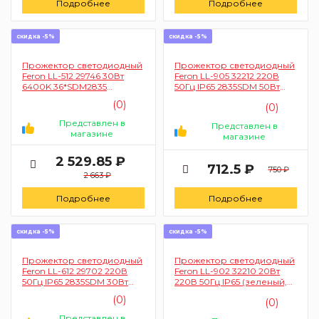
Подробнее
Подробнее
скидка -5%
скидка -5%
Прожектор светодиодный
Прожектор светодиодный
Feron LL-512 29746 30Вт
Feron LL-905 32212 220В
6400K 36*SDM2835
50Гц IP65 2835SDM 50Вт
2400Лм IP65 (переносной)
(зеленый, черный, в
(0)
(0)
компактном корпусе)
Представлен в
Представлен в
магазине
магазине
2 529.85 ₽
712.5 ₽
750 ₽
2 663 ₽
Подробнее
Подробнее
скидка -5%
скидка -5%
Прожектор светодиодный
Прожектор светодиодный
Feron LL-612 29702 220В
Feron LL-902 32210 20Вт
50Гц IP65 2835SDM 30Вт
220В 50Гц IP65 (зеленый,
(RGB, черный)
корпус черный)
(0)
(0)
Представлен в