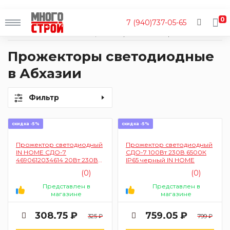
0
7 (940)737-05-65
Главная
Каталог
Освещение
Прожекторы
Прожекторы
Прожекторы светодиодные
в Абхазии
Фильтр
скидка -5%
скидка -5%
Прожектор светодиодный
Прожектор светодиодный
IN HOME СДО-7
СДО-7 100Вт 230В 6500К
4690612034614 20Вт 230В
IP65 черный IN HOME
6500К IP65 (черный)
(0)
(0)
Представлен в
Представлен в
магазине
магазине
308.75 ₽
759.05 ₽
325 ₽
799 ₽