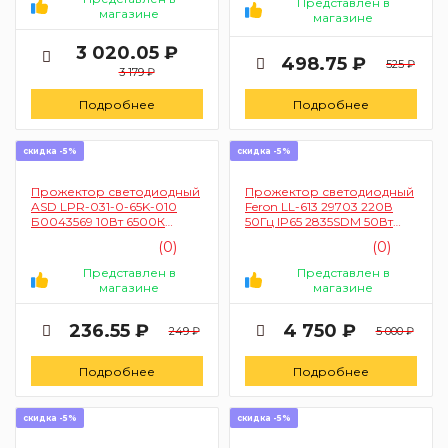
Представлен в
магазине
магазине
3 020.05 ₽
498.75 ₽
525 ₽
3 179 ₽
Подробнее
Подробнее
скидка -5%
скидка -5%
Прожектор светодиодный
Прожектор светодиодный
ASD LPR-031-0-65K-010
Feron LL-613 29703 220В
Б0043569 10Вт 6500К
50Гц IP65 2835SDM 50Вт
800Лм IP65 95мм x 62мм x
(RGB, черный, в
(0)
(0)
35мм (белый)
компактном корпусе)
Представлен в
Представлен в
магазине
магазине
236.55 ₽
4 750 ₽
249 ₽
5 000 ₽
Подробнее
Подробнее
скидка -5%
скидка -5%