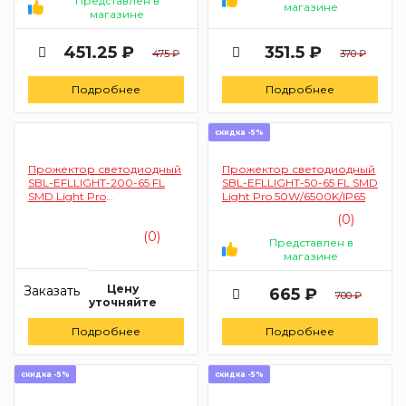
Представлен в
магазине
магазине
451.25 ₽
351.5 ₽
475 ₽
370 ₽
Подробнее
Подробнее
скидка -5%
Прожектор светодиодный
Прожектор светодиодный
SBL-EFLLIGHT-200-65 FL
SBL-EFLLIGHT-50-65 FL SMD
SMD Light Pro
Light Pro 50W/6500K/IP65
200W/6500K/IP65
(0)
(0)
Представлен в
магазине
Цену
Заказать
665 ₽
700 ₽
уточняйте
Подробнее
Подробнее
скидка -5%
скидка -5%