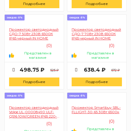
Подробнее
Подробнее
скидка -5%
скидка -5%
Прожектор светодиодный
Прожектор светодиодный
СДО-7 50Вт 230В 6500К
СДО-7 70Вт 230В 6500К
IP65 черный IN HOME
IP65 черный IN HOME
(0)
(0)
Представлен в
Представлен в
магазине
магазине
498.75 ₽
638.4 ₽
525 ₽
672 ₽
Подробнее
Подробнее
скидка -5%
скидка -5%
Прожектор светодиодный
Прожектор Smartbuy SBL-
Volpe UL-00008490 ULF-
FLLIGHT-30-65 30Вт 6500к
Q516 10W/GREEN IP65 220-
240VGREY (зеленый свет
(0)
(0)
корпус серый)
Представлен в