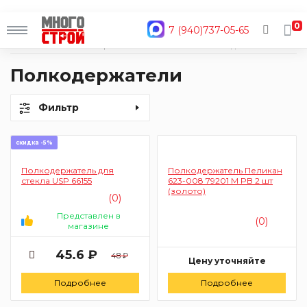
0
7 (940)737-05-65
Главная
Каталог
Крепеж
Скобяные изделия
Полкодержатели
Полкодержатели
Фильтр
скидка -5%
Полкодержатель для
Полкодержатель Пеликан
стекла USP 66155
623-008 79201 M PB 2 шт
(золото)
(0)
Представлен в
(0)
магазине
45.6 ₽
48 ₽
Цену уточняйте
Подробнее
Подробнее
Заказать