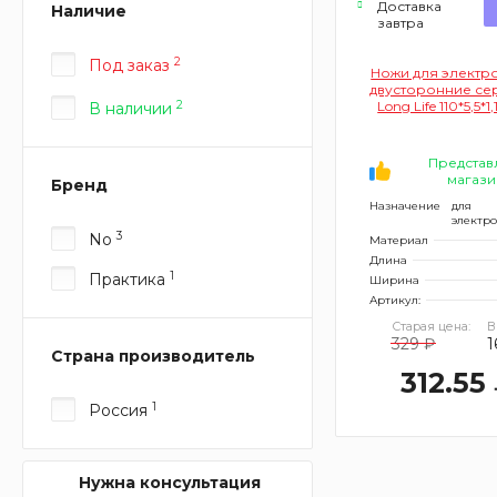
Доставка
Наличие
завтра
2
Под заказ
Ножи для электр
двусторонние сер
2
Long Life 110*5,5*1
В наличии
Представ
магази
Бренд
Назначение
для
электр
3
No
Материал
Длина
1
Практика
Ширина
Артикул:
Старая цена:
В
329 ₽
1
Страна производитель
312.55
1
Россия
Нужна консультация