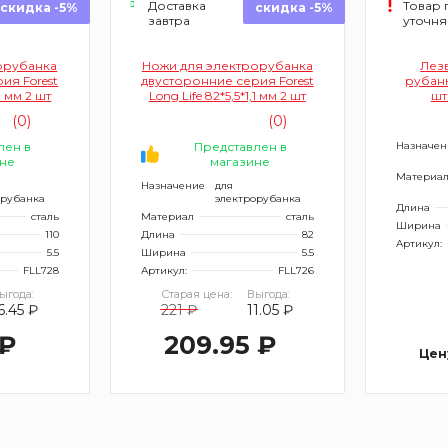
Доставка
Товар 
скидка -5%
скидка -5%
завтра
уточня
орубанка
Ножи для электрорубанка
Лез
ия Forest
двусторонние серия Forest
рубан
,1 мм 2 шт
Long Life 82*5,5*1,1 мм 2 шт
шт
(0)
(0)
лен в
Представлен в
Назначен
не
магазине
Материа
Назначение
для
орубанка
электрорубанка
Длина
сталь
Материал
сталь
Ширина
110
Длина
82
Артикул:
5.5
Ширина
5.5
FLL728
Артикул:
FLL726
ыгода:
Старая цена:
Выгода:
6.45 ₽
221 ₽
11.05 ₽
 ₽
209.95 ₽
Цен