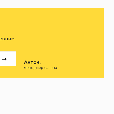
звоним
Антон,
менеджер салона