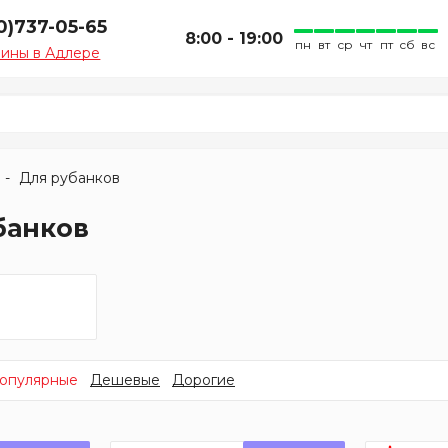
0)737-05-65
8:00 - 19:00
пн
вт
ср
чт
пт
сб
вс
зины в Адлере
Для рубанков
банков
опулярные
Дешевые
Дорогие