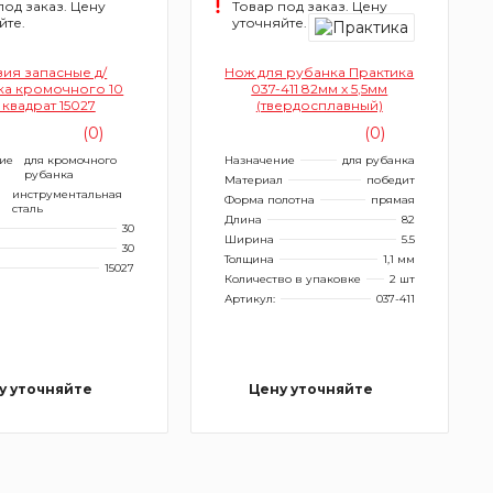
под заказ. Цену
Товар под заказ. Цену
йте.
уточняйте.
вия запасные д/
Нож для рубанка Практика
ка кромочного 10
037-411 82мм х 5,5мм
 квадрат 15027
(твердосплавный)
(0)
(0)
ие
для кромочного
Назначение
для рубанка
рубанка
Материал
победит
л
инструментальная
Форма полотна
прямая
сталь
Длина
82
30
Ширина
5.5
30
Толщина
1,1 мм
15027
Количество в упаковке
2 шт
Артикул:
037-411
у уточняйте
Цену уточняйте