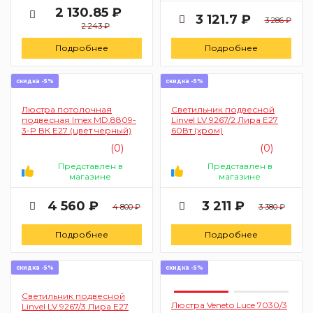
2 130.85 ₽
3 121.7 ₽
3 286 ₽
2 243 ₽
Подробнее
Подробнее
скидка -5%
скидка -5%
Люстра потолочная
Светильник подвесной
подвесная Imex MD.8809-
Linvel LV 9267/2 Лира Е27
3-P ВК Е27 (цвет черный)
60Вт (хром)
(0)
(0)
Представлен в
Представлен в
магазине
магазине
4 560 ₽
3 211 ₽
4 800 ₽
3 380 ₽
Подробнее
Подробнее
скидка -5%
скидка -5%
Светильник подвесной
Люстра Veneto Luce 7030/3
Linvel LV 9267/3 Лира Е27