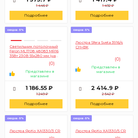
1 446 ₽
1 492 ₽
Подробнее
Подробнее
скидка -5%
скидка -5%
Люстра Sfera Sveta 3916/4
Светильник потолочный
CH+BK
Feron ML1708 48083 MR16
35Вт 230В 55х280 мм (на
(0)
подвесе, белый)
(0)
Представлен в
Представлен в
магазине
магазине
1 186.55 ₽
2 414.9 ₽
1 249 ₽
2 542 ₽
Подробнее
Подробнее
скидка -5%
скидка -5%
Люстра ЯрКо XA1330/3 CR
Люстра ЯрКо XA1330/5 CR