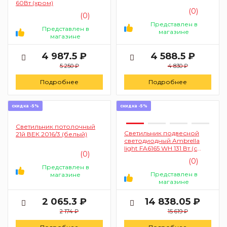
60Вт (хром)
(0)
(0)
Представлен в
Представлен в
магазине
магазине
4 987.5 ₽
4 588.5 ₽
5 250 ₽
4 830 ₽
Подробнее
Подробнее
скидка -5%
скидка -5%
Светильник потолочный
Светильник подвесной
21й ВЕК 2016/3 (белый)
светодиодный Ambrella
light FA6165 WH 131 Вт (с
(0)
пультом, белый)
(0)
Представлен в
Представлен в
магазине
магазине
2 065.3 ₽
14 838.05 ₽
2 174 ₽
15 619 ₽