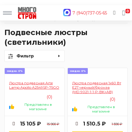
0
7 (940)737-05-65
Главная
Каталог
Освещение
Люстры
Подвесные люстры (светильники)
Подвесные люстры
(светильники)
Фильтр
скидка -5%
скидка -5%
Люстра подвесная Arte
Люстра подвесная 1х60 Вт
Lamp Apollo A2549SP-75GO
Е27 черный/бронза
(MD.9021-1-1-P-BK+AB)
(0)
(0)
Представлен в
Представлен в
магазине
магазине
15 105 ₽
1 510.5 ₽
15 900 ₽
1 590 ₽