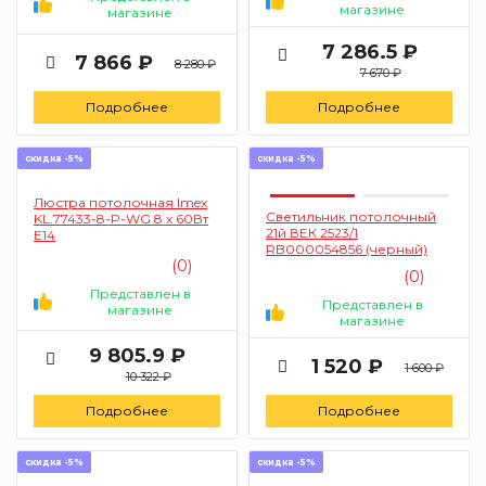
магазине
магазине
7 286.5 ₽
7 866 ₽
8 280 ₽
7 670 ₽
Подробнее
Подробнее
скидка -5%
скидка -5%
Люстра потолочная Imex
Светильник потолочный
KL.77433-8-P-WG 8 х 60Вт
21й ВЕК 2523/1
Е14
RB000054856 (черный)
(0)
(0)
Представлен в
Представлен в
магазине
магазине
9 805.9 ₽
1 520 ₽
1 600 ₽
10 322 ₽
Подробнее
Подробнее
скидка -5%
скидка -5%