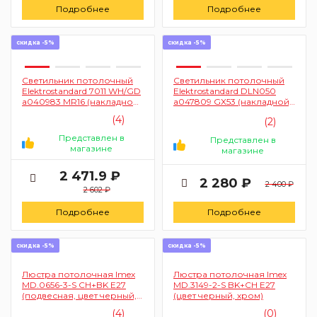
Подробнее
Подробнее
скидка -5%
скидка -5%
Светильник потолочный
Светильник потолочный
Elektrostandard 7011 WH/GD
Elektrostandard DLN050
а040983 MR16 (накладной
а047809 GX53 (накладной,
белый, золото)
белый, золото)
(4)
(2)
Представлен в
Представлен в
магазине
магазине
2 471.9 ₽
2 280 ₽
2 400 ₽
2 602 ₽
Подробнее
Подробнее
скидка -5%
скидка -5%
Люстра потолочная Imex
Люстра потолочная Imex
MD.0656-3-S CH+BK Е27
MD.3149-2-S BK+CH Е27
(подвесная, цвет черный,
(цвет черный, хром)
хром)
(4)
(0)