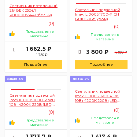
Светильник потолочный
Светильник подвесной
21й ВЕК 2524/1
Imex IL.0005.1700-P CH
RB000055441 (белый)
GU10 50Вт (хром)
(0)
(0)
Представлен в
Представлен в
магазине
магазине
1 662.5 ₽
3 800 ₽
4 000 ₽
1 750 ₽
Подробнее
Подробнее
скидка -5%
скидка -5%
Светильник подвесной
Светильник подвесной
Imex IL.0005.1600-P BK
Imex IL.0005.1600-P WH
10Вт 4200K 220В (LED,
10Вт 4200K 220В (LED,
черный)
белый)
(0)
(0)
Представлен в
Представлен в
магазине
магазине
1 373.7 ₽
1 417.4 ₽