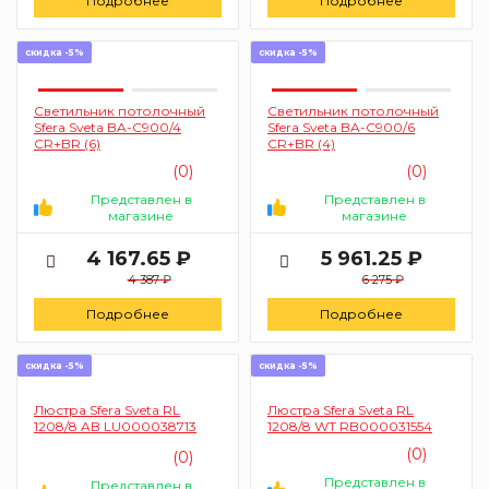
Подробнее
Подробнее
скидка -5%
скидка -5%
Светильник потолочный
Светильник потолочный
Sfera Sveta BA-C900/4
Sfera Sveta BA-C900/6
CR+BR (6)
CR+BR (4)
(0)
(0)
Представлен в
Представлен в
магазине
магазине
4 167.65 ₽
5 961.25 ₽
4 387 ₽
6 275 ₽
Подробнее
Подробнее
скидка -5%
скидка -5%
Люстра Sfera Sveta RL
Люстра Sfera Sveta RL
1208/8 AB LU000038713
1208/8 WT RB000031554
(0)
(0)
Представлен в
Представлен в