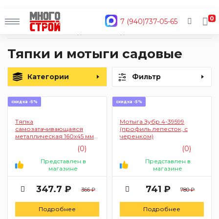
0
7 (940)737-05-65
Главная
Каталог
Сад и огород
Садовые инструменты
Тяпки и мотыги
Тяпки и мотыги садовые
Категории
Фильтр
скидка -5%
скидка -5%
Тяпка
Мотыга Зубр 4-39599
самозатачивающаяся
(профиль лепесток, с
металлическая 160x45 мм
черенком)
желтая 2100
(0)
(0)
Представлен в
Представлен в
магазине
магазине
347.7 ₽
741 ₽
366 ₽
780 ₽
Подробнее
Подробнее