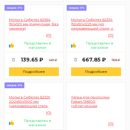
скидка -5%
скидка -5%
Мотыга Сибртех 62364
Мотыга Сибртех 62334
150х120 мм (радиусная, без
150х50х1225 мм (из
черенка)
нержавеющей стали, с
черенком)
(0)
(0)
Представлен в
Представлен в
магазине
магазине
139.65 ₽
667.85 ₽
147 ₽
703 ₽
Подробнее
Подробнее
скидка -5%
Мотыга Сибртех 62329
Тяпка для прополки
200х50х1300 мм
Fiskars 136500
(нержавеющая сталь,
(облегченная,
деревянный черенок)
алюминиевая)
(0)
Представлен в
(0)
магазине