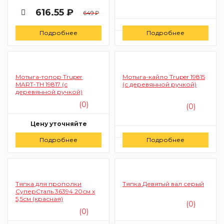
616.55 ₽
649 ₽
Цену уточняйте
Подробнее
Подробнее
Заказать
Мотыга-топор Truper
Мотыга-кайло Truper 19815
MART-TH 19817 (с
(с деревянной ручкой)
деревянной ручкой)
(0)
(0)
Цену уточняйте
Цену уточняйте
Подробнее
Заказать
Подробнее
Заказать
Тяпка для прополки
Тяпка Девятый вал серый
СуперСталь 36394 20см х
5,5см (красная)
(0)
(0)