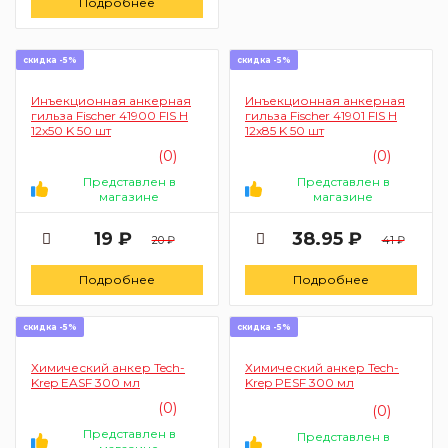
Подробнее
скидка -5%
скидка -5%
Инъекционная анкерная
Инъекционная анкерная
гильза Fischer 41900 FIS H
гильза Fischer 41901 FIS H
12x50 K 50 шт
12x85 K 50 шт
(0)
(0)
Представлен в
Представлен в
магазине
магазине
19 ₽
38.95 ₽
20 ₽
41 ₽
Подробнее
Подробнее
скидка -5%
скидка -5%
Химический анкер Tech-
Химический анкер Tech-
Krep EASF 300 мл
Krep PESF 300 мл
(0)
(0)
Представлен в
Представлен в