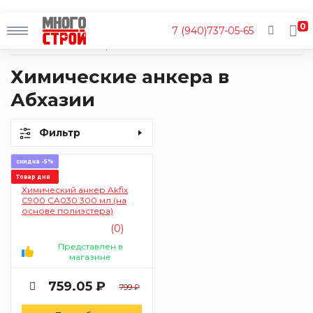
0
7 (940)737-05-65
Главная
Каталог
Крепеж
Химический
Химические анкера
Химические анкера в
Абхазии
Фильтр
скидка -5%
Товар дня
Химический анкер Akfix
C900 CA030 300 мл (на
основе полиэстера)
(0)
Представлен в
магазине
759.05 ₽
799 ₽