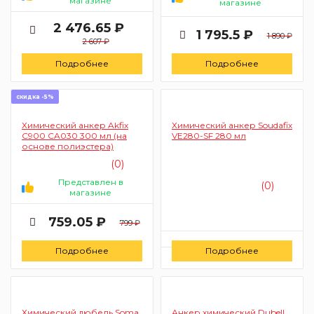
магазине
магазине
2 476.65 ₽
1 795.5 ₽
1 890 ₽
2 607 ₽
Подробнее
Подробнее
скидка -5%
Химический анкер Akfix
Химический анкер Soudafix
C900 CA030 300 мл (на
VE280-SF 280 мл
основе полиэстера)
(0)
Представлен в
(0)
магазине
759.05 ₽
799 ₽
Цену уточняйте
Подробнее
Подробнее
Заказать
Химический дюбель Soma
Анкер химический Dubell