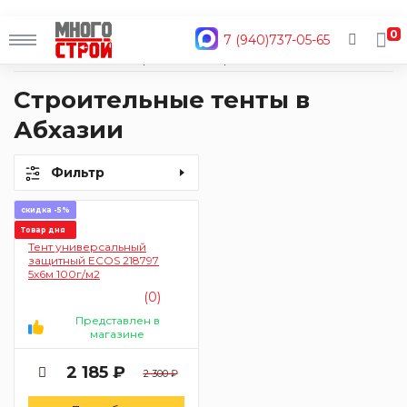
0
7 (940)737-05-65
Главная
Каталог
Строительные материалы
Укрывной материал
Тенты
Строительные тенты в
Абхазии
Фильтр
скидка -5%
Товар дня
Тент универсальный
защитный ECOS 218797
5х6м 100г/м2
(0)
Представлен в
магазине
2 185 ₽
2 300 ₽