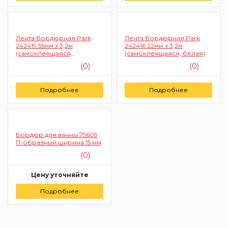
Лента бордюрная Park
Лента бордюрная Park
242419 55мм х 3,2м
242416 22мм x 3,2м
(самоклеящаяся,
(самоклеящаяся, белая)
акриловая, белая)
(0)
(0)
Цену уточняйте
Цену уточняйте
Подробнее
Подробнее
Заказать
Заказать
Бордюр для ванны 75609
П-образный ширина 15 мм
(0)
Цену уточняйте
Подробнее
Заказать