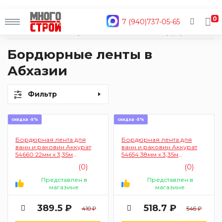
0
7 (940)737-05-65
Главная
Каталог
Строительные материалы
Монтажные ленты
Бордюрные
Бордюрные ленты в
Абхазии
Фильтр
скидка -5%
скидка -5%
Бордюрная лента для
Бордюрная лента для
ванн и раковин Аккурат
ванн и раковин Аккурат
54660 22мм x 3,35м
54654 38мм x 3,35м
(самоклеящаяся, цвет
(самоклеящаяся, цвет
(0)
(0)
белый)
белый)
Представлен в
Представлен в
магазине
магазине
389.5 ₽
518.7 ₽
410 ₽
546 ₽