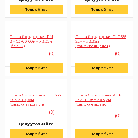
Подробнее
Заказать
Подробнее
Заказать
Лента бордюрная TIM
Лента бордюрная Fit 11655
ВМ03-60 60мм х 3,35м
22мм х 3,35м
(белый)
(самоклеящаяся)
(0)
(0)
Цену уточняйте
Цену уточняйте
Подробнее
Подробнее
Заказать
Заказать
Лента бордюрная Fit 11656
Лента бордюрная Park
40мм х 3,35м
242417 38мм х 3,2м
(самоклеящаяся)
(самоклеящаяся,
акриловая, белая)
(0)
(0)
Цену уточняйте
Цену уточняйте
Подробнее
Заказать
Подробнее
Заказать