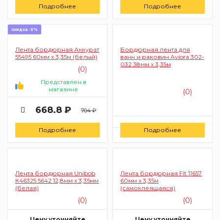
Подробнее
Подробнее
скидка -5%
Лента бордюрная Аккурат
Бордюрная лента для
55495 60мм х 3,35м (белый)
ванн и раковин Aviora 302-
032 38мм х 3,35м
(0)
Представлен в
магазине
(0)
668.8 ₽
704 ₽
Цену уточняйте
Подробнее
Подробнее
Заказать
Лента бордюрная Unibob
Лента бордюрная Fit 11657
К46325 5642 12,8мм х 3,35мм
60мм х 3,35м
(белая)
(самоклеящаяся)
(0)
(0)
Цену уточняйте
Цену уточняйте