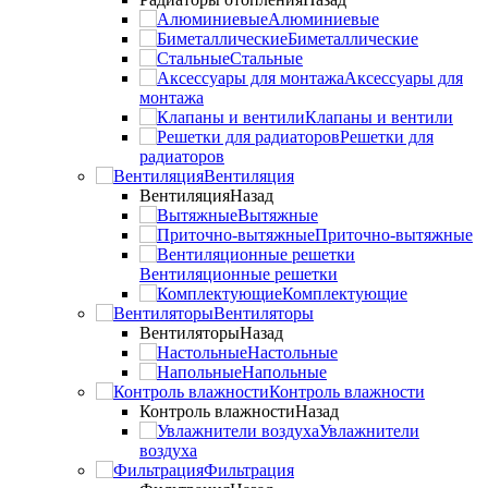
Алюминиевые
Биметаллические
Стальные
Аксессуары для
монтажа
Клапаны и вентили
Решетки для
радиаторов
Вентиляция
Вентиляция
Назад
Вытяжные
Приточно-вытяжные
Вентиляционные решетки
Комплектующие
Вентиляторы
Вентиляторы
Назад
Настольные
Напольные
Контроль влажности
Контроль влажности
Назад
Увлажнители
воздуха
Фильтрация