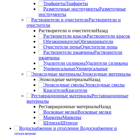
Трафареты
Разметочные
инструменты
Растворители и
очистители
Растворители и очистители
Назад
Растворители красок
Обезжириватели
Очистители пены
Растворители
ржавчины
Удалители силикона
Универсальные
Эпоксидные материалы
Эпоксидные материалы
Назад
Эпоксидные смолы
Красители
Реставрационные
материалы
Реставрационные материалы
Назад
Восковые мелки
Маркеры
Штрихи
Водоснабжение и
отопление