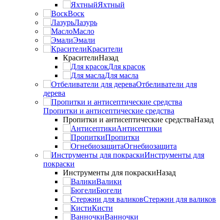
Яхтный
Воск
Лазурь
Масло
Эмали
Красители
Красители
Назад
Для красок
Для масла
Отбеливатели для
дерева
Пропитки и антисептические средства
Пропитки и антисептические средства
Назад
Антисептики
Пропитки
Огнебиозащита
Инструменты для
покраски
Инструменты для покраски
Назад
Валики
Бюгели
Стержни для валиков
Кисти
Ванночки