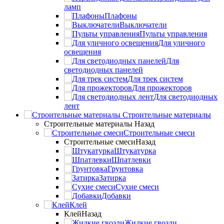
ламп
Плафоны
Выключатели
Пульты управления
Для уличного
освещения
Для
светодиодных панелей
Для трек систем
Для прожекторов
Для светодиодных
лент
Строительные материалы
Строительные материалы
Назад
Строительные смеси
Строительные смеси
Назад
Штукатурка
Шпатлевки
Грунтовка
Затирка
Сухие смеси
Добавки
Клей
Клей
Назад
Жидкие гвозди