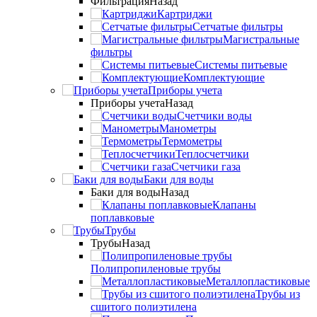
Фильтрация
Назад
Картриджи
Сетчатые фильтры
Магистральные
фильтры
Системы питьевые
Комплектующие
Приборы учета
Приборы учета
Назад
Счетчики воды
Манометры
Термометры
Теплосчетчики
Счетчики газа
Баки для воды
Баки для воды
Назад
Клапаны
поплавковые
Трубы
Трубы
Назад
Полипропиленовые трубы
Металлопластиковые
Трубы из
сшитого полиэтилена