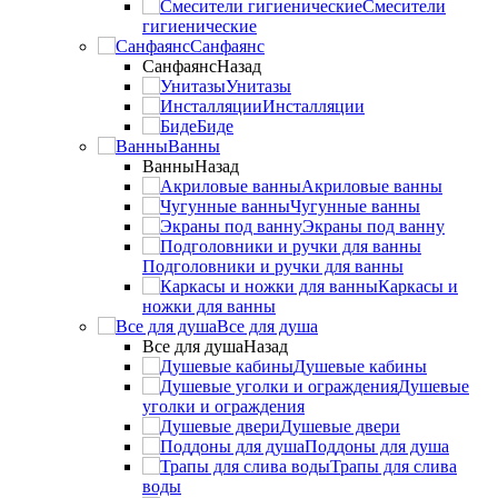
Смесители
гигиенические
Санфаянс
Санфаянс
Назад
Унитазы
Инсталляции
Биде
Ванны
Ванны
Назад
Акриловые ванны
Чугунные ванны
Экраны под ванну
Подголовники и ручки для ванны
Каркасы и
ножки для ванны
Все для душа
Все для душа
Назад
Душевые кабины
Душевые
уголки и ограждения
Душевые двери
Поддоны для душа
Трапы для слива
воды