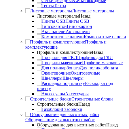
Сетки фасадные
Тенты
Листовые материалы
Листовые материалы
Назад
Плиты OSB
Гипсокартон
Аквапанели
Композитные панели
Профиль и
комплектующие
Профиль и комплектующие
Назад
Профиль для ГКЛ
Профили маячковые
Для поликарбоната
Окантовочные
Швеллеры
Раскладка под
плитку
Аксессуары
Строительные блоки
Строительные блоки
Назад
Газоблоки
Оборудование для высотных работ
Оборудование для высотных работ
Назад