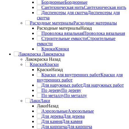
Бордюрные
Сантехническая нить
Диспенсеры для
скотча
Расходные материалы
Расходные материалы
Назад
Проволока вязальная
Строительные
емкости
Крюки
Лакокраска
Лакокраска
Назад
Краски
Краски
Назад
Краски для
внутренних работ
Для наружных работ
По дереву
По металлу
Лаки
Лаки
Назад
Аэрозольные
Для дерева
Для камня
Для кирпича