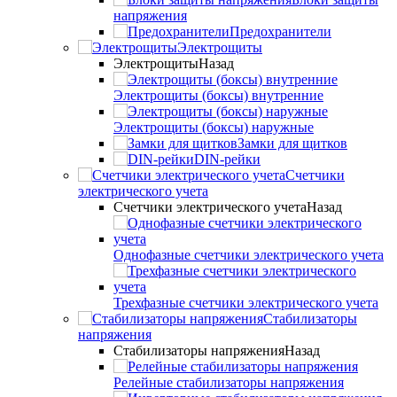
напряжения
Предохранители
Электрощиты
Электрощиты
Назад
Электрощиты (боксы) внутренние
Электрощиты (боксы) наружные
Замки для щитков
DIN-рейки
Счетчики
электрического учета
Счетчики электрического учета
Назад
Однофазные счетчики электрического учета
Трехфазные счетчики электрического учета
Стабилизаторы
напряжения
Стабилизаторы напряжения
Назад
Релейные стабилизаторы напряжения