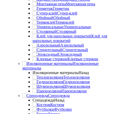
Монтажная пена
Герметик
Супер-клей
Обойный
Термоклей
Универсальные
Столярный
Клей для
напольных покрытий
Аэрозольный
Строительный
Эпоксидный
Клеевые стержни
Изоляционные
материалы
Изоляционные материалы
Назад
Теплоизоляция
Гидроизоляция
Шумоизоляция
Пароизоляция
Спецодежда
Спецодежда
Назад
Костюм
Футболки
Брюки