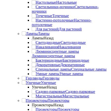
Настольные
Светильники-
ночники
Точечные
Настенно-
потолочные
Для растений
Лампы
Лампы
Назад
Светодиодные
Накаливания
Люминисцентные лампы
Бактерицидные
Декоративные
Специальные лампы
Умные лампы
Гирлянды
Уличные
Уличные
Назад
Садово-парковые
Магистральные
Прожекторы
Прожекторы
Назад
Прожекторы