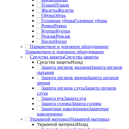
Плащи
Жилеты
Обувь
Головные уборы
Ремни
Куртки
Рюкзак
Носки
Парковочное и дорожное оборудование
Средства защиты
Средства защиты
Назад
Защита органов
дыхания
Защита органов
зрения
Защита органов
слуха
Защита рук
Защита головы
Защитные
наколенники
Укрывной материал
Укрывной материал
Назад