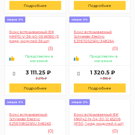
Подробнее
Подробнее
скидка -5%
скидка -5%
Бокс встраиваемый IEK
Бокс встраиваемый
МКР12-V-36-40-05 69550 (3
Schneider Electriс
рядa, модулей 36 шт)
EZ9E112S2SRU 348264
(навесной, 1 ряд, модулей
(3)
(0)
12 шт)
Представлен в
Представлен в
магазине
магазине
3 111.25 ₽
1 320.5 ₽
3 275 ₽
1 390 ₽
Подробнее
Подробнее
скидка -5%
скидка -5%
Бокс встраиваемый
Бокс встраиваемый IEK
Schneider Electriс
MKP42-N-04-30-12 65206
EZ9E108S2SRU 348263
(IP30, 1 ряд, модулей 4 шт)
(навесной, 1 ряд, модулей
(0)
(0)
8 шт)