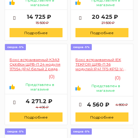
Представлен в
Представлен в
магазине
магазине
14 725 ₽
20 425 ₽
15 500 ₽
21 500 ₽
Подробнее
Подробнее
скидка -5%
скидка -5%
Бокс встраиваемый КЭАЗ
Бокс встраиваемый IEK
OptiBox ЩРВ-П 24 модуля
TEKFOR ЩРВ-П 36
117954 (IP41 белый 2 ряда
модулей IP41 TF5-KP12-V-
P-BVN-2-24-IP41)
36-41-K01-K03 (белый с
(0)
(0)
прозрачной дверью 3
ряда)
Представлен в
Представлен в
магазине
магазине
4 271.2 ₽
4 560 ₽
4 800 ₽
4 496 ₽
Подробнее
Подробнее
скидка -5%
скидка -5%