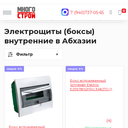
0
7 (940)737-05-65
Главная
Каталог
Электрика
Электрощиты
Электрощиты (боксы) внутренние
Электрощиты (боксы)
внутренние в Абхазии
Фильтр
скидка -5%
скидка -5%
Бокс встраиваемый
Schneider Electric
EZ9E118S2FRU 348270 (1
ряд, модулей 18 шт)
(4)
Бокс встраиваемый
Представлен в