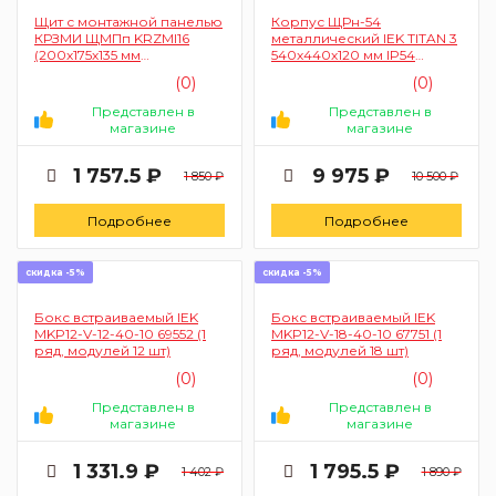
Щит с монтажной панелью
Корпус ЩРн-54
КРЗМИ ЩМПп KRZMI16
металлический IEK TITAN 3
(200х175х135 мм
540х440х120 мм IP54
пластиковый прозрачная
(MKM11-N-54-54-Z)
(0)
(0)
дверь IP55)
Представлен в
Представлен в
магазине
магазине
1 757.5 ₽
9 975 ₽
1 850 ₽
10 500 ₽
Подробнее
Подробнее
скидка -5%
скидка -5%
Бокс встраиваемый IEK
Бокс встраиваемый IEK
MKP12-V-12-40-10 69552 (1
MKP12-V-18-40-10 67751 (1
ряд, модулей 12 шт)
ряд, модулей 18 шт)
(0)
(0)
Представлен в
Представлен в
магазине
магазине
1 331.9 ₽
1 795.5 ₽
1 402 ₽
1 890 ₽