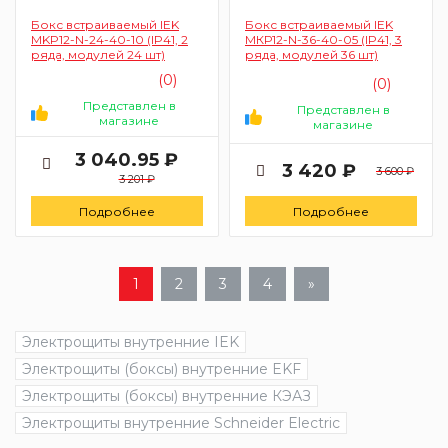
Бокс встраиваемый IEK
Бокс встраиваемый IEK
MKP12-N-24-40-10 (IP41, 2
МКР12-N-36-40-05 (IP41, 3
рядa, модулей 24 шт)
рядa, модулей 36 шт)
(0)
(0)
Представлен в
Представлен в
магазине
магазине
3 040.95 ₽
3 420 ₽
3 600 ₽
3 201 ₽
Подробнее
Подробнее
1
2
3
4
»
Электрощиты внутренние IEK
Электрощиты (боксы) внутренние EKF
Электрощиты (боксы) внутренние КЭАЗ
Электрощиты внутренние Schneider Electric