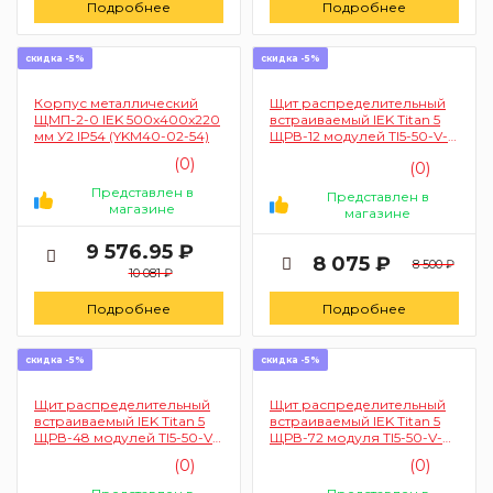
Подробнее
Подробнее
скидка -5%
скидка -5%
Корпус металлический
Щит распределительный
ЩМП-2-0 IEK 500x400x220
встраиваемый IEK Titan 5
мм У2 IP54 (YKM40-02-54)
ЩРВ-12 модулей TI5-50-V-
012-31 (380*365*130 мм IP31
(0)
(0)
белый)
Представлен в
Представлен в
магазине
магазине
9 576.95 ₽
8 075 ₽
8 500 ₽
10 081 ₽
Подробнее
Подробнее
скидка -5%
скидка -5%
Щит распределительный
Щит распределительный
встраиваемый IEK Titan 5
встраиваемый IEK Titan 5
ЩРВ-48 модулей TI5-50-V-
ЩРВ-72 модуля TI5-50-V-
048-31 (755*365*130 мм IP31
072-31 (1005*365*130 мм IP31
(0)
(0)
белый)
белый)