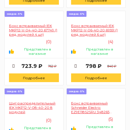
Подробнее
Подробнее
скидка -5%
скидка -5%
Бокс встраиваемый IEK
Бокс встраиваемый IEK
MKP12-V-04-40-20 67749 (1
MKP12-V-06-40-20 69551 (1
ряд, модулей 4 шт)
ряд, модулей 6 шт)
(0)
(4)
Представлен в
Представлен в
магазине
магазине
723.9 ₽
798 ₽
762 ₽
840 ₽
Подробнее
Подробнее
скидка -5%
скидка -5%
Щит распределительный
Бокс встраиваемый
IEK MKP12-V-08-40-20 8
Schneider Electriс
модулей
EZ9E118S2SRU 348265
(навесной, 1 ряд, модулей
(5)
(0)
18 шт)
Представлен в
Представлен в