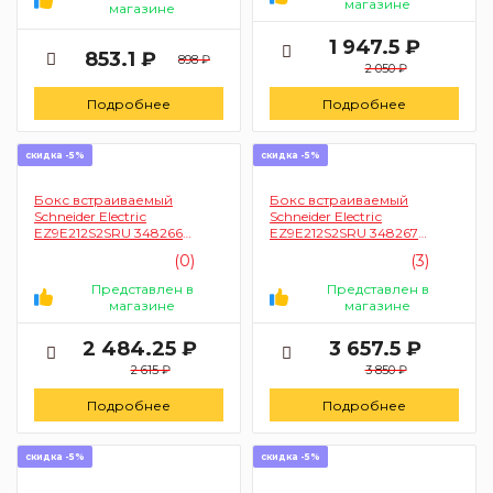
магазине
магазине
1 947.5 ₽
853.1 ₽
898 ₽
2 050 ₽
Подробнее
Подробнее
скидка -5%
скидка -5%
Бокс встраиваемый
Бокс встраиваемый
Schneider Electriс
Schneider Electriс
EZ9E212S2SRU 348266
EZ9E212S2SRU 348267
(навесной, 2 ряд, модулей
(навесной, 3 ряд, модулей
(0)
(3)
24 шт)
36 шт)
Представлен в
Представлен в
магазине
магазине
2 484.25 ₽
3 657.5 ₽
2 615 ₽
3 850 ₽
Подробнее
Подробнее
скидка -5%
скидка -5%