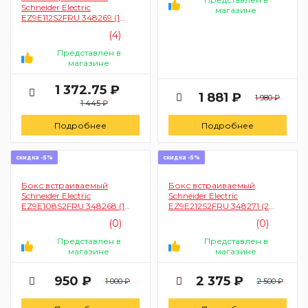
Schneider Electric
магазине
EZ9E112S2FRU 348269 (1
ряд, модулей 12 шт)
(4)
Представлен в
магазине
1 372.75 ₽
1 881 ₽
1 980 ₽
1 445 ₽
Подробнее
Подробнее
скидка -5%
скидка -5%
Бокс встраиваемый
Бокс встраиваемый
Schneider Electric
Schneider Electric
EZ9E108S2FRU 348268 (1
EZ9E212S2FRU 348271 (2
ряд, модулей 8 шт)
ряда, модулей 24 шт)
(0)
(0)
Представлен в
Представлен в
магазине
магазине
950 ₽
2 375 ₽
1 000 ₽
2 500 ₽