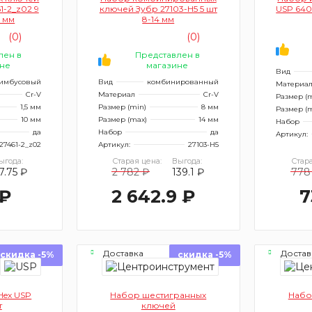
1-2_z02 9
ключей Зубр 27103-Н5 5 шт
USP 6405
0 мм
8-14 мм
(0)
(0)
лен в
Представлен в
не
магазине
Вид
имбусовый
Вид
комбинированный
Материа
Cr-V
Материал
Cr-V
Размер (m
1,5 мм
Размер (min)
8 мм
Размер (
10 мм
Размер (max)
14 мм
Набор
да
Набор
да
Артикул:
27461-2_z02
Артикул:
27103-Н5
ыгода:
Старая цена:
Выгода:
Стара
7.75 ₽
2 782 ₽
139.1 ₽
778
 ₽
2 642.9 ₽
7
Доставка
Достав
скидка -5%
скидка -5%
сегодня
сегод
Hex USP
Набор шестигранных
Набо
т
ключей