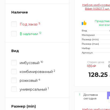
Набор имбусовы
Biber 90501 7 шт
Наличие
Представ
5
Под заказ
магази
Вид
12
В наличии
Материал
Размер (min)
Размер (max)
Набор
Вид
Артикул:
10
Старая цена:
В
имбусовый
135 ₽
2
комбинированный
128.25
4
рожковый
1
универсальный
Доставка
сегодня
Размер (min)
Набор имбусовы