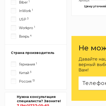
Артикул:
1
Biber
Цену уточня
1
InWork
3
USP
1
Workpro
4
Вихрь
Не мож
Страна производитель
Давайте на
1
верный выбо
Германия
Вам!
3
Китай
13
Россия
Нужна консультация
специалиста? Звоните!
7 (940)737-05-65