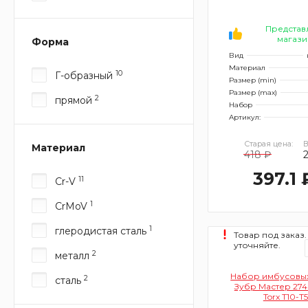
Представ
магази
Форма
Вид
Материал
10
Г-образный
Размер (min)
Размер (max)
2
прямой
Набор
Артикул:
Старая цена:
В
Материал
418 ₽
397.1 
11
Cr-V
1
CrMoV
1
глеродистая сталь
Товар под заказ.
уточняйте.
2
металл
Набор имбусовы
2
сталь
Зубр Мастер 2746
Torx T10-T