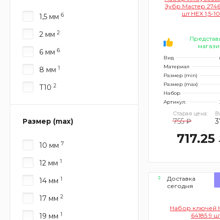
Зубр Мастер 2746
шт HEX 1,5-1
6
1,5 мм
2
2 мм
Представ
магази
6
6 мм
Вид
Материал
1
8 мм
Размер (min)
Размер (max)
2
T10
Набор
Артикул:
Старая цена:
В
Размер (max)
755 ₽
3
717.25
7
10 мм
1
12 мм
Доставка
1
14 мм
сегодня
2
17 мм
Набор ключей 
1
19 мм
64185 9 ш