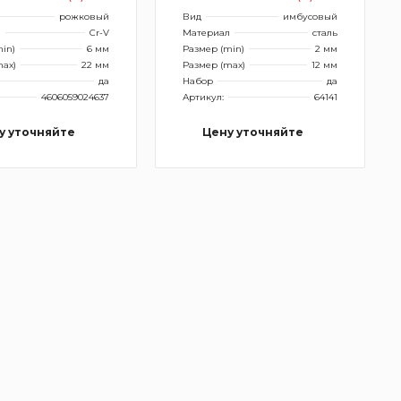
рожковый
Вид
имбусовый
л
Cr-V
Материал
сталь
in)
6 мм
Размер (min)
2 мм
max)
22 мм
Размер (max)
12 мм
да
Набор
да
4606059024637
Артикул:
64141
у уточняйте
Цену уточняйте