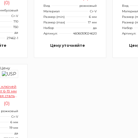
(0)
Вид
рожковый
Вид
имбусовый
Материал
Cr-V
Материа
Cr-V
Размер (min)
6 мм
Размер (m
T10
Размер (max)
17 мм
Размер (
T50
Набор
да
Набор
да
Артикул:
4606059024620
Артикул:
27462-1
йте
Цену уточняйте
Цен
 Цену
 ключей
т 6-19 мм
я сталь,
мовое
(0)
роновый
рожковый
Cr-V
6 мм
19 мм
да