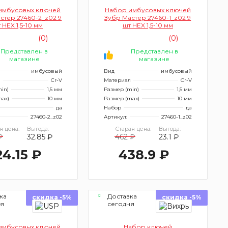
имбусовых ключей
Набор имбусовых ключей
стер 27460-2_z02 9
Зубр Мастер 27460-1_z02 9
 HEX 1,5-10 мм
шт HEX 1,5-10 мм
(0)
(0)
Представлен в
Представлен в
магазине
магазине
имбусовый
Вид
имбусовый
л
Cr-V
Материал
Cr-V
in)
1,5 мм
Размер (min)
1,5 мм
max)
10 мм
Размер (max)
10 мм
да
Набор
да
27460-2_z02
Артикул:
27460-1_z02
я цена:
Выгода:
Старая цена:
Выгода:
₽
32.85 ₽
462 ₽
23.1 ₽
24.15 ₽
438.9 ₽
ка
Доставка
скидка -5%
скидка -5%
ня
сегодня
имбусовых ключей
Набор ключей