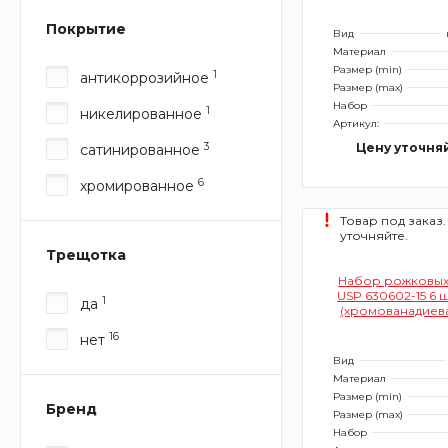
Покрытие
Вид
Материал
Размер (min)
1
антикоррозийное
Размер (max)
Набор
1
никелированное
Артикул:
3
Цену уточня
сатинированное
6
хромированное
Товар под заказ.
уточняйте.
Трещотка
Набор рожковых
USP 630602-15 6 ш
1
да
(хромованадиева
матовое хро
16
нет
покрытие, тет
чехол)
Вид
Материал
Размер (min)
Бренд
Размер (max)
Набор