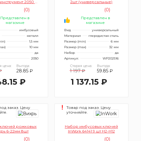
инструмент 2050 9
2шт (универсальные)
шт
(0)
(0)
Представлен в
Представлен в
магазине
магазине
имбусовый
Вид
универсальный
л
металл
Материал
глеродистая сталь
in)
1,5 мм
Размер (min)
6 мм
max)
10 мм
Размер (max)
32 мм
да
Набор
да
2050
Артикул:
WP202516
я цена:
Выгода:
Старая цена:
Выгода:
₽
28.85 ₽
1 197 ₽
59.85 ₽
48.15 ₽
1 137.15 ₽
под заказ. Цену
Товар под заказ. Цену
йте.
уточняйте.
ключей рожковых
Набор имбусовых ключей
рь 6-22мм 8шт
InWork 64141 9 шт H2-H12
(0)
(0)