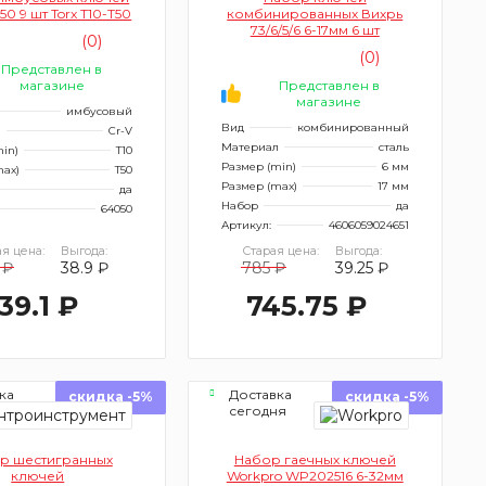
0 9 шт Torx T10-T50
комбинированных Вихрь
73/6/5/6 6-17мм 6 шт
(0)
(0)
Представлен в
магазине
Представлен в
магазине
имбусовый
Вид
комбинированный
л
Cr-V
Материал
сталь
in)
T10
Размер (min)
6 мм
max)
T50
Размер (max)
17 мм
да
Набор
да
64050
Артикул:
4606059024651
я цена:
Выгода:
Старая цена:
Выгода:
 ₽
38.9 ₽
785 ₽
39.25 ₽
39.1 ₽
745.75 ₽
ка
Доставка
скидка -5%
скидка -5%
ня
сегодня
р шестигранных
Набор гаечных ключей
ключей
Workpro WP202516 6-32мм