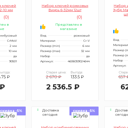
х ключей
Набор ключей рожковых
Набор 
 2-10 мм
Вихрь 6-32мм 12шт
Зубр Ма
шт
(0)
(0)
лен в
Представлен в
не
магазине
имбусовый
Вид
рожковый
Вид
CrMoV
Материал
Cr-V
Материа
2 мм
Размер (min)
6 мм
Размер (m
10 мм
Размер (max)
32 мм
Размер (
да
Набор
да
Набор
90501
Артикул:
4606059024644
Артикул:
ыгода:
Старая цена:
Выгода:
Стара
6.75 ₽
2 670 ₽
133.5 ₽
657 
 ₽
2 536.5 ₽
6
Доставка
Достав
скидка -5%
скидка -5%
сегодня
сегод
х ключей
Набор комбинированных
Набор 