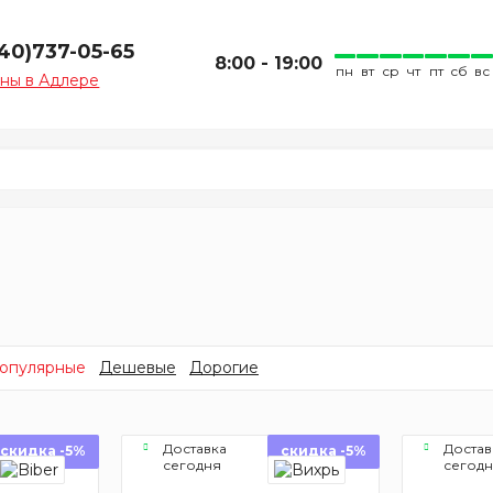
940)737-05-65
8:00 - 19:00
пн
вт
ср
чт
пт
сб
вс
ны в Адлере
опулярные
Дешевые
Дорогие
Доставка
Достав
скидка -5%
скидка -5%
сегодня
сегод