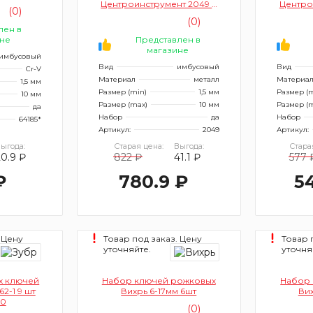
Центроинструмент 2049 9
Центро
(0)
шт (удлиненные)
(0)
лен в
не
Представлен в
магазине
имбусовый
Вид
имбусовый
Вид
Cr-V
Материал
металл
Материа
1,5 мм
Размер (min)
1,5 мм
Размер (m
10 мм
Размер (max)
10 мм
Размер (
да
Набор
да
Набор
64185*
Артикул:
2049
Артикул:
ыгода:
Старая цена:
Выгода:
Стара
20.9 ₽
822 ₽
41.1 ₽
577 
₽
780.9 ₽
5
 Цену
Товар под заказ. Цену
Товар 
уточняйте.
уточня
х ключей
Набор ключей рожковых
Набор 
2-1 9 шт
Вихрь 6-17мм 6шт
Вих
50
(0)