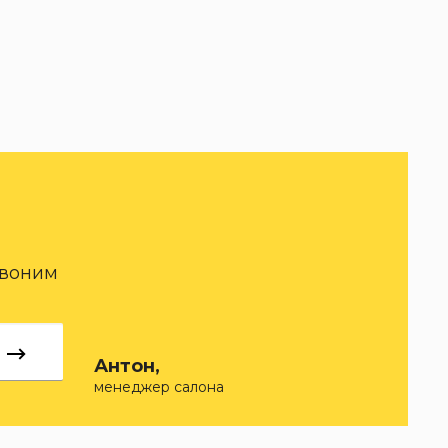
звоним
Антон,
менеджер салона