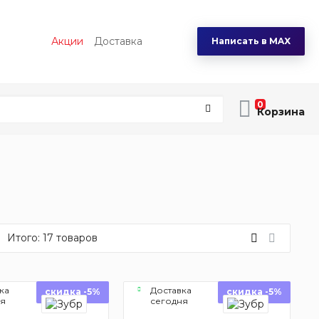
Акции
Доставка
Написать в MAX
0
Итого:
17
товаров
ка
Доставка
скидка -5%
скидка -5%
ня
сегодня