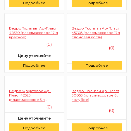
Цену уточняйте
Цену уточняйте
Подробнее
Подробнее
Заказать
Заказать
Ведро Тюльпан Ар-Пласт
Ведро Тюльпан Ар-Пласт
42520 (пластмассовое 17 л
45708 (пластмассовое 17л
красное)
слоновая кость)
(0)
(0)
Цену уточняйте
Цену уточняйте
Подробнее
Заказать
Подробнее
Заказать
Ведро Фруктовое Ар-
Ведро Тюльпан Ар-Пласт
Пласт 42525
30053 (пластмассовое 6 л
(пластмассовое 5 л
голубое)
зеленое)
(0)
(0)
Цену уточняйте
Цену уточняйте
Подробнее
Заказать
Подробнее
Заказать