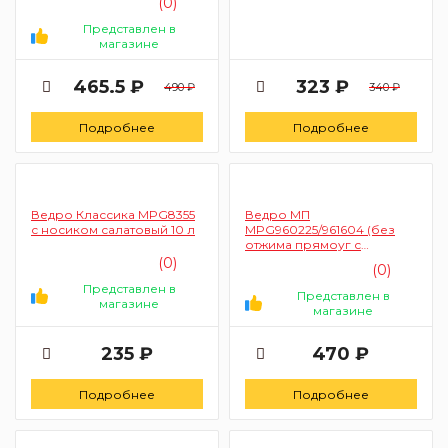
(0)
Представлен в
магазине
465.5 ₽
323 ₽
490 ₽
340 ₽
Подробнее
Подробнее
Ведро Классика MPG8355
Ведро МП
с носиком салатовый 10 л
MPG960225/961604 (без
отжима прямоуг с
носиком 16 л)
(0)
(0)
Представлен в
Представлен в
магазине
магазине
235 ₽
470 ₽
Подробнее
Подробнее