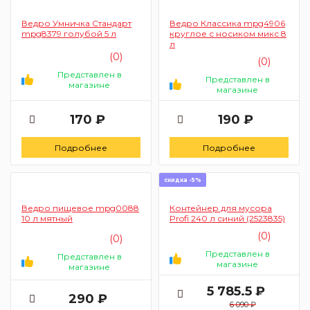
Ведро Умничка Стандарт
Ведро Классика mpg4906
mpg8379 голубой 5 л
круглое с носиком микс 8
л
(0)
(0)
Представлен в
Представлен в
магазине
магазине
170 ₽
190 ₽
Подробнее
Подробнее
скидка -5%
Ведро пищевое mpg0088
Контейнер для мусора
10 л мятный
Profi 240 л синий (2523835)
(0)
(0)
Представлен в
Представлен в
магазине
магазине
5 785.5 ₽
290 ₽
6 090 ₽