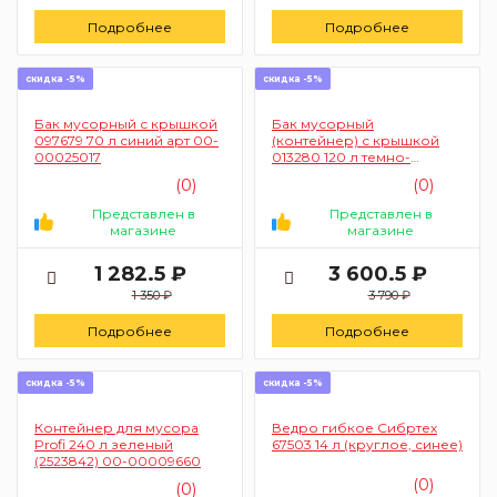
Подробнее
Подробнее
скидка -5%
скидка -5%
Бак мусорный с крышкой
Бак мусорный
097679 70 л синий арт 00-
(контейнер) с крышкой
00025017
013280 120 л темно-
зеленый арт 00-00025008
(0)
(0)
Представлен в
Представлен в
магазине
магазине
1 282.5 ₽
3 600.5 ₽
1 350 ₽
3 790 ₽
Подробнее
Подробнее
скидка -5%
скидка -5%
Контейнер для мусора
Ведро гибкое Сибртех
Profi 240 л зеленый
67503 14 л (круглое, синее)
(2523842) 00-00009660
(0)
(0)