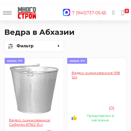
0
7 (940)737-05-65
Главная
Каталог
Товары для дома
Хозтовары
Ведра
Ведра в Абхазии
Фильтр
скидка -5%
скидка -5%
Ведро оцинкованное 998
12л
(0)
Представлен в
магазине
Ведро оцинкованное
Сибртех 67592 15 л