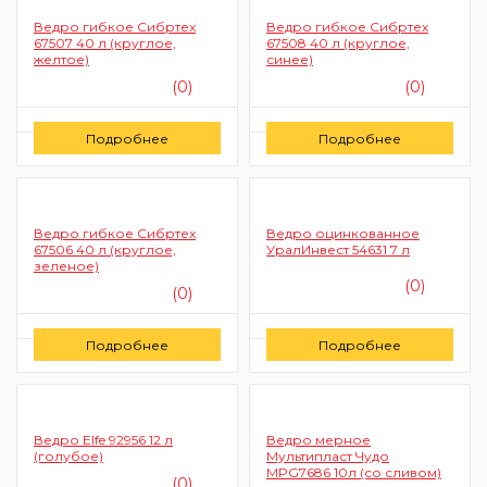
Ведро гибкое Сибртех
Ведро гибкое Сибртех
67507 40 л (круглое,
67508 40 л (круглое,
желтое)
синее)
(0)
(0)
Цену уточняйте
Цену уточняйте
Подробнее
Подробнее
Заказать
Заказать
Ведро гибкое Сибртех
Ведро оцинкованное
67506 40 л (круглое,
УралИнвест 54631 7 л
зеленое)
(0)
(0)
Цену уточняйте
Цену уточняйте
Подробнее
Подробнее
Заказать
Заказать
Ведро Elfe 92956 12 л
Ведро мерное
(голубое)
Мультипласт Чудо
MPG7686 10л (со сливом)
(0)