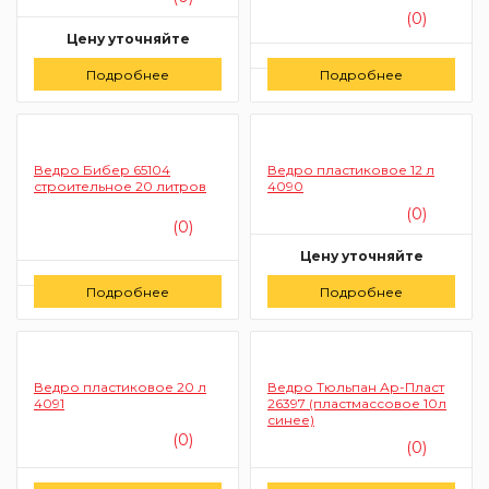
(0)
Цену уточняйте
Цену уточняйте
Подробнее
Заказать
Подробнее
Заказать
Ведро Бибер 65104
Ведро пластиковое 12 л
строительное 20 литров
4090
(0)
(0)
Цену уточняйте
Цену уточняйте
Подробнее
Подробнее
Заказать
Заказать
Ведро пластиковое 20 л
Ведро Тюльпан Ар-Пласт
4091
26397 (пластмассовое 10л
синее)
(0)
(0)