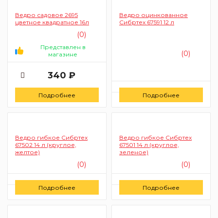
Ведро садовое 2695
Ведро оцинкованное
цветное квадратное 16л
Сибртех 67591 12 л
(0)
Представлен в
(0)
магазине
340 ₽
Цену уточняйте
Подробнее
Подробнее
Заказать
Ведро гибкое Сибртех
Ведро гибкое Сибртех
67502 14 л (круглое,
67501 14 л (круглое,
желтое)
зеленое)
(0)
(0)
Цену уточняйте
Цену уточняйте
Подробнее
Подробнее
Заказать
Заказать