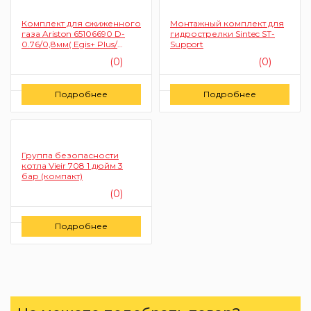
Комплект для сжиженного
Монтажный комплект для
газа Ariston 65106690 D-
гидрострелки Sintec ST-
0.76/0,8мм( Egis+ Plus/
Support
MATIS, Clas 24, Genus24,
(0)
(0)
Clas sistem 24)
Цену уточняйте
Цену уточняйте
Подробнее
Подробнее
Заказать
Заказать
Группа безопасности
котла Vieir 708 1 дюйм 3
бар (компакт)
(0)
Цену уточняйте
Подробнее
Заказать