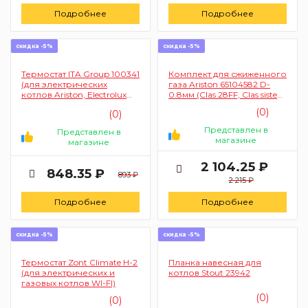
Подробнее
Подробнее
скидка -5%
скидка -5%
Термостат ITA Group 100341
Комплект для сжиженного
(для электрических
газа Ariston 65104582 D-
котлов Ariston, Electrolux
0.8мм (Clas 28FF, Clas sistem
30-85°C, с ручкой)
28CF)
(0)
(0)
Представлен в
Представлен в
магазине
магазине
2 104.25 ₽
848.35 ₽
893 ₽
2 215 ₽
Подробнее
Подробнее
скидка -5%
скидка -5%
Термостат Zont Climate H-2
Планка навесная для
(для электрических и
котлов Stout 23942
газовых котлов WI-FI)
(0)
(0)