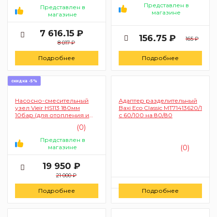
Представлен в
Представлен в
магазине
магазине
7 616.15 ₽
156.75 ₽
165 ₽
8 017 ₽
Подробнее
Подробнее
скидка -5%
Насосно-смесительный
Адаптер разделительный
узел Vieir HS113 180мм
Baxi Eco Classic MT71413620/1
10бар (для отопления и
с 60/100 на 80/80
теплого пола)
(0)
Представлен в
магазине
(0)
19 950 ₽
21 000 ₽
Цену уточняйте
Подробнее
Подробнее
Заказать