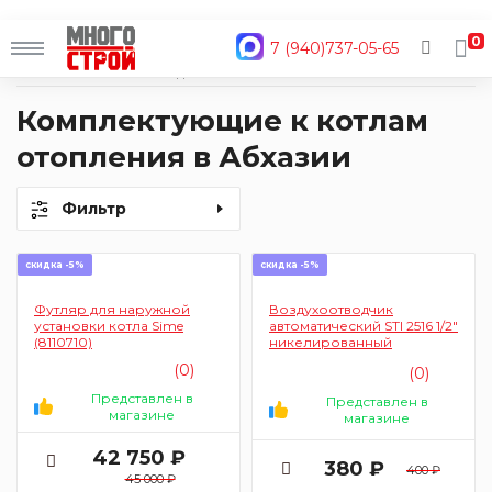
0
7 (940)737-05-65
Главная
Каталог
Водоснабжение и отопление
Котлы отопления
Комплектующие
Комплектующие к котлам
отопления в Абхазии
Фильтр
скидка -5%
скидка -5%
Футляр для наружной
Воздухоотводчик
установки котла Sime
автоматический STI 2516 1/2"
(8110710)
никелированный
(0)
(0)
Представлен в
Представлен в
магазине
магазине
42 750 ₽
380 ₽
400 ₽
45 000 ₽