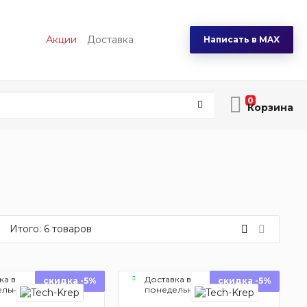
Акции
Доставка
Написать в MAX
0
Итого:
6
товаров
ка в
Доставка в
скидка -5%
скидка -5%
ельник
понедельник