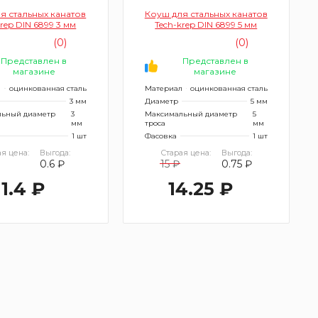
я стальных канатов
Коуш для стальных канатов
krep DIN 6899 3 мм
Tech-krep DIN 6899 5 мм
(0)
(0)
Представлен в
Представлен в
магазине
магазине
л
оцинкованная сталь
Материал
оцинкованная сталь
3 мм
Диаметр
5 мм
ьный диаметр
3
Максимальный диаметр
5
мм
троса
мм
1 шт
Фасовка
1 шт
я цена:
Выгода:
Старая цена:
Выгода:
0.6 ₽
15 ₽
0.75 ₽
11.4 ₽
14.25 ₽