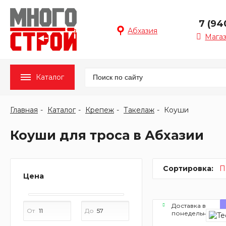
7 (94
Абхазия
Мага
Каталог
Главная
Каталог
Крепеж
Такелаж
Коуши
Коуши для троса в Абхазии
Сортировка:
П
Цена
Доставка в
От
До
понедельник