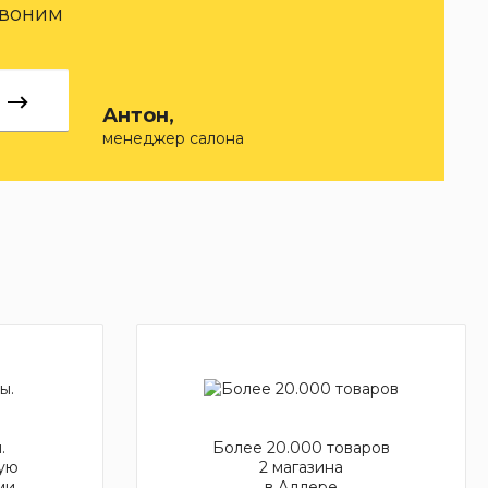
звоним
Антон,
менеджер салона
.
Более 20.000 товаров
ую
2 магазина
ми
в Адлере