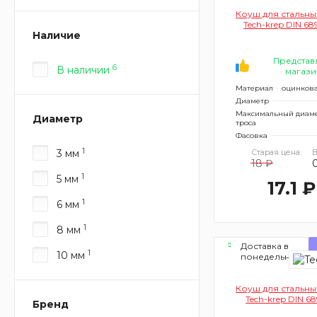
Коуш для стальны
Tech-krep DIN 68
Наличие
Представ
6
В наличии
магази
Материал
оцинкова
Диаметр
Максимальный диам
Диаметр
троса
Фасовка
1
3 мм
Старая цена:
В
18 ₽
1
5 мм
17.1 ₽
1
6 мм
1
8 мм
Доставка в
1
10 мм
понедельник
Коуш для стальны
Tech-krep DIN 6
Бренд