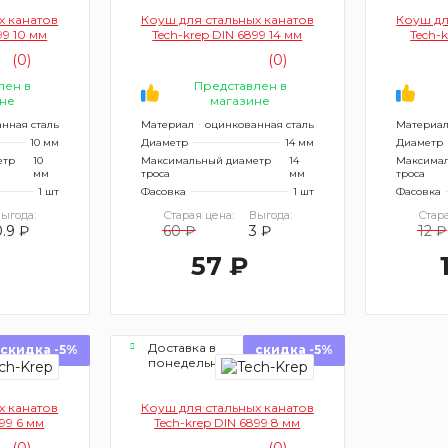
х канатов
Коуш для стальных канатов
Коуш дл
99 10 мм
Tech-krep DIN 6899 14 мм
Tech-
(0)
(0)
лен в
Представлен в
не
магазине
нная сталь
Материал
оцинкованная сталь
Материа
10 мм
Диаметр
14 мм
Диаметр
етр
10
Максимальный диаметр
14
Максимал
мм
троса
мм
троса
1 шт
Фасовка
1 шт
Фасовка
ыгода:
Старая цена:
Выгода:
Стара
0.9 ₽
60 ₽
3 ₽
12 ₽
57 ₽
Доставка в
скидка -5%
скидка -5%
понедельник
х канатов
Коуш для стальных канатов
899 6 мм
Tech-krep DIN 6899 8 мм
(0)
(0)