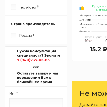
Представ
6
Tech-Krep
магази
Материал
оцинкова
Диаметр
Страна производитель
Максимальный диам
троса
Фасовка
6
Россия
Старая цена:
В
16 ₽
15.2 
Нужна консультация
специалиста? Звоните!
7 (940)737-05-65
или
Оставьте заявку и мы
перезвоним Вам в
ближайшее время
Не мож
Имя
*
Давайте на