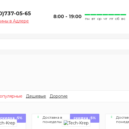
0)737-05-65
8:00 - 19:00
пн
вт
ср
чт
пт
сб
вс
зины в Адлере
опулярные
Дешевые
Дорогие
Доставка в
Достав
скидка -5%
скидка -5%
понедельник
понед