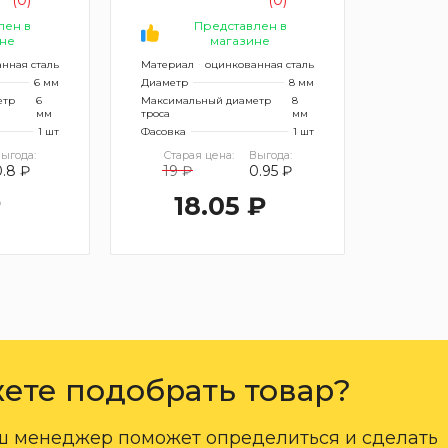
лен в
Представлен в
не
магазине
нная сталь
Материал
оцинкованная сталь
6 мм
Диаметр
8 мм
етр
6
Максимальный диаметр
8
мм
троса
мм
1 шт
Фасовка
1 шт
ыгода:
Старая цена:
Выгода:
0.8 ₽
19 ₽
0.95 ₽
₽
18.05 ₽
ете подобрать товар?
ш менеджер поможет определиться и сделать