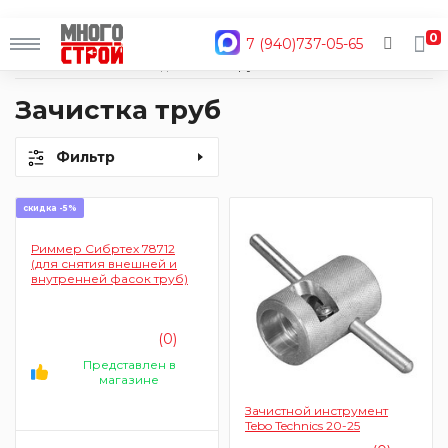
0
7 (940)737-05-65
Главная
Каталог
Водоснабжение и отопление
Трубы
Зачистка труб
Зачистка труб
Фильтр
скидка -5%
Риммер Сибртех 78712
(для снятия внешней и
внутренней фасок труб)
(0)
Представлен в
магазине
Зачистной инструмент
Tebo Technics 20-25