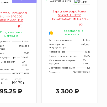
Доставка в понедельник
ельник
Зарядное устройство
лятор Hanskonner
Sturm! SBC1822
tinum HBP2002
(1BatterySystem 18 В 2 x 4 А
010128632 (18 В
для двух батарей)
ySystem 2.0 Ач USB-
(0)
(0)
зъем блистер)
Представлен в
Представлен в
магазине
магазине
Тип аккумулятора
Li-Ion
мулятора
Li-Ion
Конструкция
слайдер
ция
слайдер
аккумулятора
тора
Напряжение
18 В
ние
18 В
Ёмкость аккумулятора
4.0 А/ч
аккумулятора
2.0 А/ч
Максимальное время
60
ьное время
60
зарядки
мин
мин
Световая индикация
да
 индикация
да
Артикул:
4603010104520
4603010128632
 цена:
Выгода:
 ₽
199.75 ₽
795.25 ₽
3 300 ₽