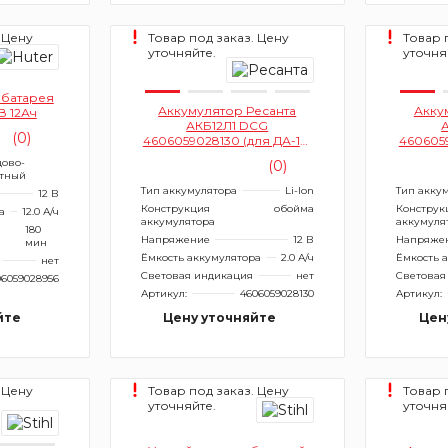
 Цену
Товар под заказ. Цену
Товар 
уточняйте.
уточня
 батарея
Аккумулятор Ресанта
Акку
2В 12Ач
АКБ12Л1 DCG
(0)
4606059028130 (для ДА-12-
4606059
2Л, ДА-12-2ЛК )
цово-
(0)
отный
Тип аккумулятора
Li-Ion
Тип акку
12 В
Конструкция
обойма
Конструк
а
12.0 А/ч
аккумулятора
аккумуля
я
180
Напряжение
12 В
Напряже
мин
Ёмкость аккумулятора
2.0 А/ч
Ёмкость 
нет
Световая индикация
нет
Световая
06059028956
Артикул:
4606059028130
Артикул:
йте
Цену уточняйте
Цен
 Цену
Товар под заказ. Цену
Товар 
уточняйте.
уточня