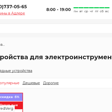
0)737-05-65
8:00 - 19:00
пн
вт
ср
чт
пт
сб
вс
зины в Адлере
Аккумуляторы и зарядные устройства
ройства для электроинструмен
ядные устройства
опулярные
Дешевые
Дорогие
скидка -5%
Товар дня