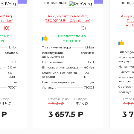
понедельник
понед
edVerg
Аккумулятор RedVerg
Аккуму
(Li-Ion)
730021 18В 4.0Ач (Li-Ion)
Pla
4603
(0)
(0)
1Batter
ра
лен в
Представлен в
не
магазине
Li-Ion
Тип аккумулятора
Li-Ion
Тип акку
слайдер
Конструкция
слайдер
аккумулятора
Конструк
аккумуля
18 В
Напряжение
18 В
Напряже
а
2.0 А/ч
Ёмкость аккумулятора
4.0 А/ч
Ёмкость 
я
60
Максимальное время
120
мин
зарядки
мин
Максимал
зарядки
да
Световая индикация
да
Световая
730011
Артикул:
730021
Артикул:
ыгода:
Старая цена:
Выгода:
Старая
39.5 ₽
3 850 ₽
192.5 ₽
3 995
 ₽
3 657.5 ₽
3 