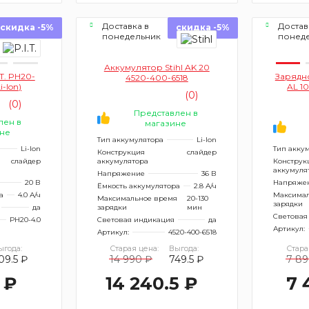
Доставка в
Достав
скидка -5%
скидка -5%
понедельник
понед
Аккумулятор Stihl AK 20
T. PH20-
Зарядно
4520-400-6518
i-lon)
AL 1
(0)
(0)
Представлен в
лен в
магазине
не
Тип аккумулятора
Li-Ion
Li-Ion
Тип акку
Конструкция
слайдер
слайдер
аккумулятора
Конструк
аккумуля
Напряжение
36 В
20 В
Напряже
Ёмкость аккумулятора
2.8 А/ч
а
4.0 А/ч
Максимал
Максимальное время
20-130
зарядки
да
зарядки
мин
Световая
PH20-4.0
Световая индикация
да
Артикул:
Артикул:
4520-400-6518
ыгода:
Старая цена:
Выгода:
Стара
09.5 ₽
14 990 ₽
749.5 ₽
7 89
 ₽
14 240.5 ₽
7 