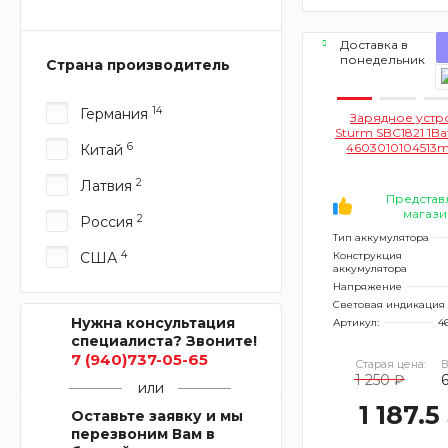
Доставка в
понедельник
Страна производитель
14
Германия
Зарядное устр
Sturm SBC1821 1Ba
6
4603010104513m
Китай
2
Латвия
Представ
магази
2
Россия
Тип аккумулятора
4
США
Конструкция
аккумулятора
Напряжение
Световая индикация
Нужна консультация
Артикул:
4
специалиста? Звоните!
7 (940)737-05-65
Старая цена:
В
1 250 ₽
6
или
1 187.5
Оставьте заявку и мы
перезвоним Вам в