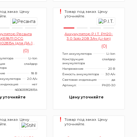
под заказ. Цену
Товар под заказ. Цену
йте.
уточняйте.
мулятор Ресанта
Аккумулятор P.I.T. PH20-
АКБ18Л1 DCG
3.0 Solo 20В 3Ач (Li-lon)
028154 (для ДА-18-
(0)
2ЛК)
(0)
Тип аккумулятора
Li-Ion
мулятора
Li-Ion
Конструкция
слайдер
аккумулятора
ция
слайдер
тора
Напряжение
20 В
ние
18 В
Ёмкость аккумулятора
3.0 А/ч
аккумулятора
2.0 А/ч
Световая индикация
да
 индикация
нет
Артикул:
PH20-3.0
4606059028154
у уточняйте
Цену уточняйте
под заказ. Цену
Товар под заказ. Цену
йте.
уточняйте.