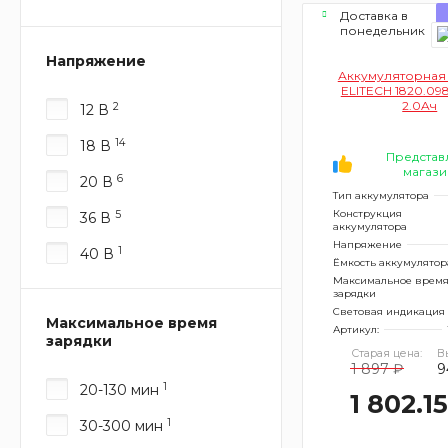
Доставка в
понедельник
Напряжение
Аккумуляторная
ELITECH 1820.09
2.0Aч
2
12 В
14
18 В
Представ
магази
6
20 В
Тип аккумулятора
Конструкция
5
36 В
аккумулятора
Напряжение
1
40 В
Ёмкость аккумулятор
Максимальное врем
зарядки
Световая индикация
Максимальное время
Артикул:
зарядки
Старая цена:
В
1 897 ₽
9
1
20-130 мин
1 802.1
1
30-300 мин