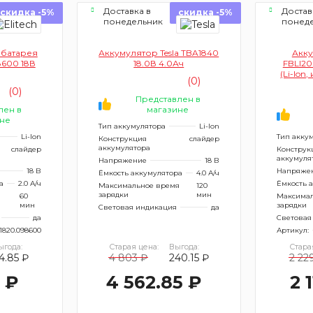
Доставка в
Достав
скидка -5%
скидка -5%
понедельник
понед
 батарея
Аккумулятор Tesla TBA1840
Акк
8600 18В
18.0В 4.0Ач
FBLI20
(Li-lon
(0)
(0)
Представлен в
лен в
магазине
не
Тип аккумулятора
Li-Ion
Li-Ion
Тип акку
Конструкция
слайдер
аккумулятора
слайдер
Конструк
аккумуля
Напряжение
18 В
18 В
Напряже
Ёмкость аккумулятора
4.0 А/ч
а
2.0 А/ч
Ёмкость 
Максимальное время
120
зарядки
мин
я
60
Максимал
мин
зарядки
Световая индикация
да
да
Световая
1820.098600
Артикул:
ыгода:
Старая цена:
Выгода:
Стара
4.85 ₽
4 803 ₽
240.15 ₽
2 22
5 ₽
4 562.85 ₽
2 