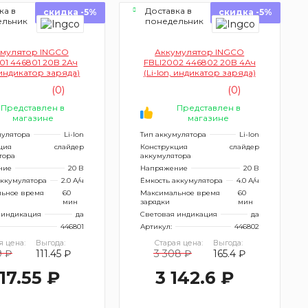
ка в
Доставка в
скидка -5%
скидка -5%
ельник
понедельник
умулятор INGCO
Аккумулятор INGCO
01 446801 20B 2Ач
FBLI2002 446802 20B 4Ач
, индикатор заряда)
(Li-lon, индикатор заряда)
(0)
(0)
Представлен в
Представлен в
магазине
магазине
мулятора
Li-Ion
Тип аккумулятора
Li-Ion
ция
слайдер
Конструкция
слайдер
тора
аккумулятора
ние
20 В
Напряжение
20 В
аккумулятора
2.0 А/ч
Ёмкость аккумулятора
4.0 А/ч
ьное время
60
Максимальное время
60
мин
зарядки
мин
 индикация
да
Световая индикация
да
446801
Артикул:
446802
я цена:
Выгода:
Старая цена:
Выгода:
9 ₽
111.45 ₽
3 308 ₽
165.4 ₽
117.55 ₽
3 142.6 ₽