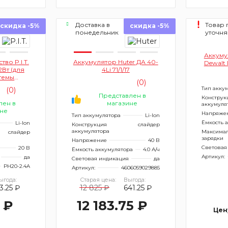
Доставка в
Товар 
скидка -5%
скидка -5%
понедельник
уточня
Аккуму
во P.I.T.
Аккумулятор Huter ДА 40-
Dewalt
2Вт (для
4Li 71/1/17
темы
(0)
OLO)
Тип акку
(0)
Представлен в
Конструк
лен в
магазине
аккумуля
не
Напряже
Тип аккумулятора
Li-Ion
Ёмкость 
Li-Ion
Конструкция
слайдер
аккумулятора
Максимал
слайдер
зарядки
Напряжение
40 В
Световая
20 В
Ёмкость аккумулятора
4.0 А/ч
Артикул:
да
Световая индикация
да
PH20-2.4A
Артикул:
4606059029885
ыгода:
Старая цена:
Выгода:
3.25 ₽
12 825 ₽
641.25 ₽
5 ₽
12 183.75 ₽
Цен