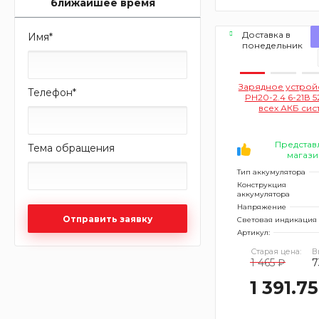
ближайшее время
Доставка в
Имя
*
понедельник
Зарядное устройст
Телефон
*
PH20-2.4 6-21В 5
всех АКБ сис
OnePover) S
Представ
Тема обращения
магази
Тип аккумулятора
Конструкция
аккумулятора
Напряжение
Отправить заявку
Световая индикация
Артикул:
Старая цена:
В
1 465 ₽
7
1 391.7