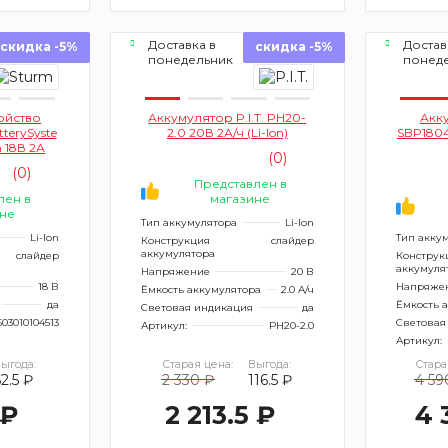
Доставка в
Достав
скидка -5%
скидка -5%
понедельник
понед
ойство
Аккумулятор P.I.T. PH20-
Акк
tterySyste
2.0 20В 2А/ч (Li-lon)
SBP1804
 18В 2А
(0)
(0)
Представлен в
лен в
магазине
не
Тип аккумулятора
Li-Ion
Li-Ion
Тип акку
Конструкция
слайдер
аккумулятора
слайдер
Конструк
аккумуля
Напряжение
20 В
18 В
Напряже
Ёмкость аккумулятора
2.0 А/ч
да
Ёмкость 
Световая индикация
да
603010104513
Световая
Артикул:
PH20-2.0
Артикул:
ыгода:
Старая цена:
Выгода:
Стара
2.5 ₽
2 330 ₽
116.5 ₽
4 59
 ₽
2 213.5 ₽
4 