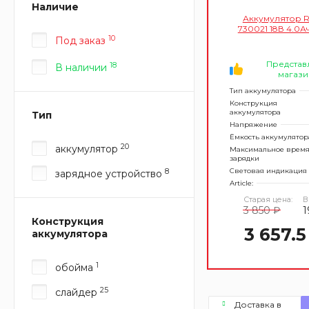
Наличие
Аккумулятор R
730021 18В 4.0Ач 
10
Под заказ
Представ
18
В наличии
магази
Тип аккумулятора
Конструкция
аккумулятора
Тип
Напряжение
Ёмкость аккумулятор
20
аккумулятор
Максимальное врем
зарядки
Световая индикация
8
зарядное устройство
Article:
Старая цена:
В
3 850 ₽
1
Конструкция
3 657.5
аккумулятора
1
обойма
25
слайдер
Доставка в