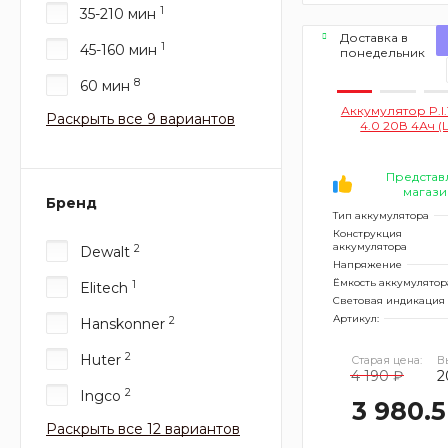
1
35-210 мин
Доставка в
1
45-160 мин
понедельник
8
60 мин
Аккумулятор P.I.
Раскрыть все 9 вариантов
4.0 20В 4Ач (L
Представ
магази
Бренд
Тип аккумулятора
Конструкция
аккумулятора
2
Dewalt
Напряжение
Ёмкость аккумулятор
1
Elitech
Световая индикация
Артикул:
2
Hanskonner
2
Huter
Старая цена:
В
4 190 ₽
2
2
Ingco
3 980.5
Раскрыть все 12 вариантов