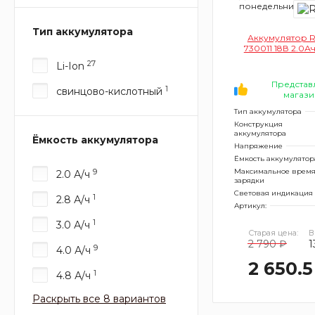
понедельник
Тип аккумулятора
Аккумулятор R
730011 18В 2.0Ач 
27
Li-Ion
Представ
1
свинцово-кислотный
магази
Тип аккумулятора
Конструкция
аккумулятора
Ёмкость аккумулятора
Напряжение
Ёмкость аккумулятор
Максимальное врем
9
2.0 А/ч
зарядки
Световая индикация
1
2.8 А/ч
Артикул:
1
3.0 А/ч
Старая цена:
В
2 790 ₽
1
9
4.0 А/ч
2 650.5
1
4.8 А/ч
Раскрыть все 8 вариантов