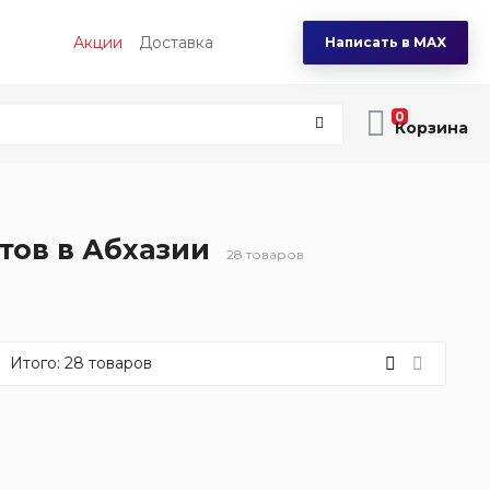
Акции
Доставка
Написать в MAX
0
тов в Абхазии
28 товаров
Итого:
28
товаров