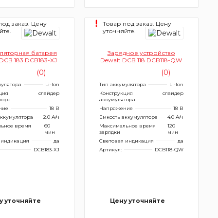
под заказ. Цену
Товар под заказ. Цену
йте.
уточняйте.
ляторная батарея
Зарядное устройство
 DCB 183 DCB183-XJ
Dewalt DCB 118 DCB118-QW
(0)
(0)
мулятора
Li-Ion
Тип аккумулятора
Li-Ion
ция
слайдер
Конструкция
слайдер
тора
аккумулятора
ние
18 В
Напряжение
18 В
аккумулятора
2.0 А/ч
Ёмкость аккумулятора
4.0 А/ч
ьное время
60
Максимальное время
120
мин
зарядки
мин
 индикация
да
Световая индикация
да
DCB183-XJ
Артикул:
DCB118-QW
у уточняйте
Цену уточняйте