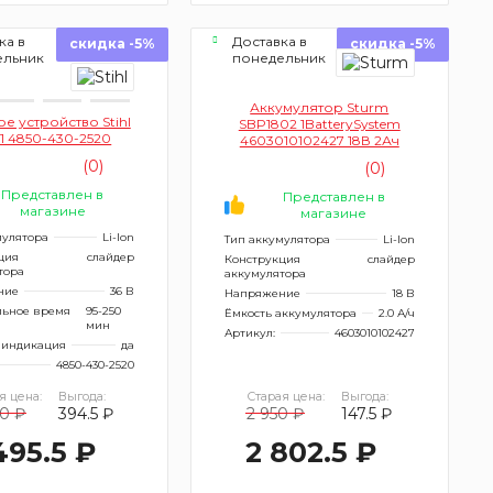
ка в
Доставка в
скидка -5%
скидка -5%
ельник
понедельник
Аккумулятор Sturm
е устройство Stihl
SBP1802 1BatterySystem
01 4850-430-2520
4603010102427 18В 2Ач
(0)
(0)
Представлен в
Представлен в
магазине
магазине
мулятора
Li-Ion
Тип аккумулятора
Li-Ion
ция
слайдер
Конструкция
слайдер
тора
аккумулятора
ние
36 В
Напряжение
18 В
ьное время
95-250
Ёмкость аккумулятора
2.0 А/ч
мин
Артикул:
4603010102427
 индикация
да
4850-430-2520
я цена:
Выгода:
Старая цена:
Выгода:
0 ₽
394.5 ₽
2 950 ₽
147.5 ₽
495.5 ₽
2 802.5 ₽