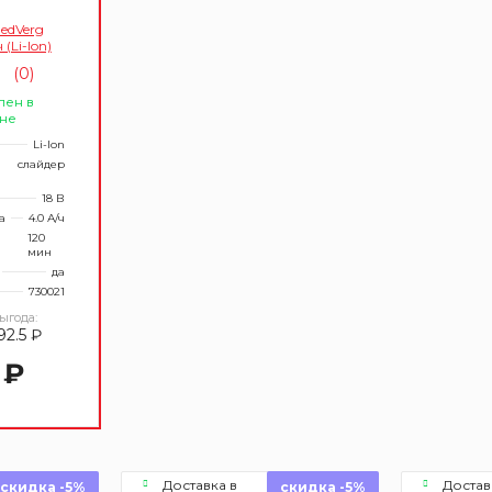
edVerg
(Li-Ion)
(0)
лен в
не
Li-Ion
слайдер
18 В
а
4.0 А/ч
я
120
мин
да
730021
ыгода:
92.5 ₽
 ₽
Доставка в
Достав
скидка -5%
скидка -5%