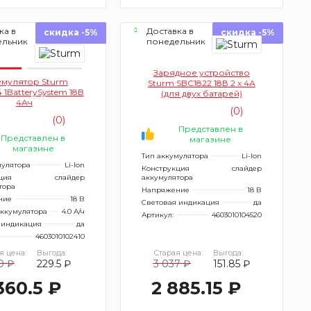
ка в
Доставка в
скидка -5%
скидка -5%
ельник
понедельник
Зарядное устройство
умулятор Sturm
Sturm SBC1822 18В 2 х 4А
 1BatterySystem 18B
(для двух батарей)
4Aч
(0)
(0)
Представлен в
Представлен в
магазине
магазине
Тип аккумулятора
Li-Ion
мулятора
Li-Ion
Конструкция
слайдер
ция
слайдер
аккумулятора
тора
Напряжение
18 В
ние
18 В
Световая индикация
да
аккумулятора
4.0 А/ч
Артикул:
4603010104520
 индикация
да
4603010102410
я цена:
Выгода:
Старая цена:
Выгода:
0 ₽
229.5 ₽
3 037 ₽
151.85 ₽
360.5 ₽
2 885.15 ₽