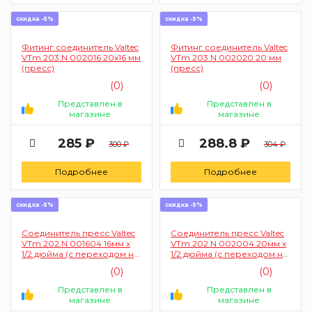
скидка -5%
скидка -5%
Фитинг соединитель Valtec
Фитинг соединитель Valtec
VTm.203.N.002016 20х16 мм
VTm.203.N.002020 20 мм
(пресс)
(пресс)
(0)
(0)
Представлен в
Представлен в
магазине
магазине
285 ₽
288.8 ₽
300 ₽
304 ₽
Подробнее
Подробнее
скидка -5%
скидка -5%
Соединитель пресс Valtec
Соединитель пресс Valtec
VTm.202.N.001604 16мм х
VTm.202.N.002004 20мм х
1/2 дюйма (с переходом на
1/2 дюйма (с переходом на
внутреннюю резьбу)
внутреннюю резьбу)
(0)
(0)
Представлен в
Представлен в
магазине
магазине