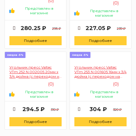
(0)
(0)
Представлен в
Представлен в
магазине
магазине
280.25 ₽
227.05 ₽
295 ₽
239 ₽
Подробнее
Подробнее
скидка -5%
скидка -5%
Угольник пресс Valtec
Угольник пресс Valtec
VTm.252.N.002005 20мм х
VTm.253.N.001605 16мм х 3/4
3/4 дюйма (с переходом на
дюйма (с переходом на
внутреннюю резьбу)
наружную резьбу)
(0)
(0)
Представлен в
Представлен в
магазине
магазине
294.5 ₽
304 ₽
310 ₽
320 ₽
Подробнее
Подробнее