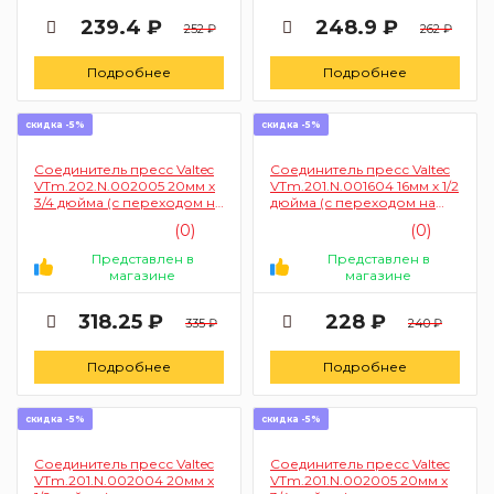
239.4 ₽
248.9 ₽
252 ₽
262 ₽
Подробнее
Подробнее
скидка -5%
скидка -5%
Соединитель пресс Valtec
Соединитель пресс Valtec
VTm.202.N.002005 20мм х
VTm.201.N.001604 16мм х 1/2
3/4 дюйма (с переходом на
дюйма (с переходом на
внутреннюю резьбу)
наружную резьбу)
(0)
(0)
Представлен в
Представлен в
магазине
магазине
318.25 ₽
228 ₽
335 ₽
240 ₽
Подробнее
Подробнее
скидка -5%
скидка -5%
Соединитель пресс Valtec
Соединитель пресс Valtec
VTm.201.N.002004 20мм х
VTm.201.N.002005 20мм х