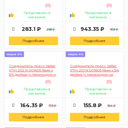
наружную резьбу)
3/4 дюйма (пресс, с
(0)
(0)
резьбой)
Представлен в
Представлен в
магазине
магазине
283.1 ₽
943.35 ₽
298 ₽
993 ₽
Подробнее
Подробнее
скидка -5%
скидка -5%
Соединитель пресс Valtec
Соединитель пресс Valtec
VTm.202.N.001605 16мм х
VTm.201.N.001605 16мм х 3/4
3/4 дюйма (с переходом на
дюйма (с переходом на
внутреннюю резьбу)
наружную резьбу)
(0)
(0)
Представлен в
Представлен в
магазине
магазине
164.35 ₽
155.8 ₽
173 ₽
164 ₽
Подробнее
Подробнее