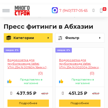
0
7 (940)737-05-65
Главная
Каталог
Водоснабжение и отопление
Фитинги
Пресс
Пресс фитинги в Абхазии
Категории
Фильтр
скидка -5%
скидка -5%
Водорозетка для
Водорозетка для
трубопровода Valtec
трубопровода Valtec
VTm.254.N.001604 16мм х 1/2
VTm.254.N.002004 20мм х
дюйма (пресс, с резьбой)
1/2 дюйма (пресс, с
(0)
(0)
резьбой)
Представлен в
Представлен в
магазине
магазине
437.95 ₽
451.25 ₽
461 ₽
475 ₽
Подробнее
Подробнее