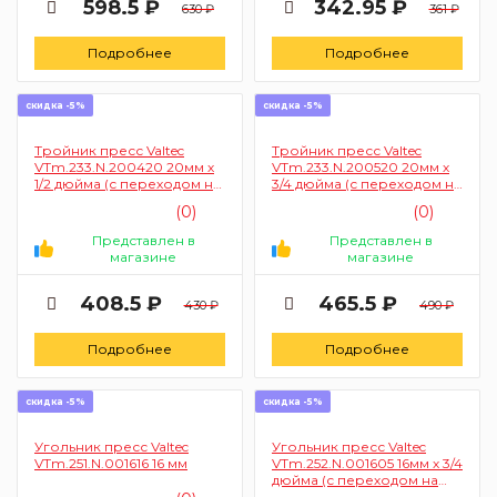
598.5 ₽
342.95 ₽
630 ₽
361 ₽
Подробнее
Подробнее
скидка -5%
скидка -5%
Тройник пресс Valtec
Тройник пресс Valtec
VTm.233.N.200420 20мм х
VTm.233.N.200520 20мм х
1/2 дюйма (с переходом на
3/4 дюйма (с переходом на
наружную резьбу)
наружную резьбу)
(0)
(0)
Представлен в
Представлен в
магазине
магазине
408.5 ₽
465.5 ₽
430 ₽
490 ₽
Подробнее
Подробнее
скидка -5%
скидка -5%
Угольник пресс Valtec
Угольник пресс Valtec
VTm.251.N.001616 16 мм
VTm.252.N.001605 16мм х 3/4
дюйма (с переходом на
внутреннюю резьбу)