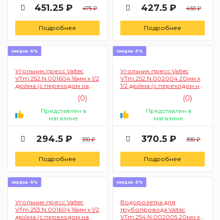
451.25 ₽
427.5 ₽
475 ₽
450 ₽
Подробнее
Подробнее
скидка -5%
скидка -5%
Угольник пресс Valtec
Угольник пресс Valtec
VTm.252.N.001604 16мм х 1/2
VTm.252.N.002004 20мм х
дюйма (с переходом на
1/2 дюйма (с переходом на
внутреннюю резьбу)
внутреннюю резьбу)
(0)
(0)
Представлен в
Представлен в
магазине
магазине
294.5 ₽
370.5 ₽
310 ₽
390 ₽
Подробнее
Подробнее
скидка -5%
скидка -5%
Угольник пресс Valtec
Водорозетка для
VTm.253.N.001604 16мм х 1/2
трубопровода Valtec
дюйма (с переходом на
VTm.254.N.002005 20мм х