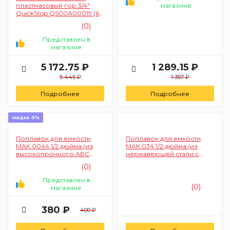
магазине
пластмасовый гор 3/4"
QuickStop QS00A00019 (6
атм)
(0)
Представлен в
магазине
5 172.75 ₽
1 289.15 ₽
5 445 ₽
1 357 ₽
Подробнее
Подробнее
скидка -5%
Поплавок для емкости
Поплавок для емкости
МАК 0044 1/2 дюйма (из
МАК 034 1/2 дюйма (из
высокопрочного АБС
нержавеющей стали с
пластика)
хромированным
(0)
поплавком)
Представлен в
(0)
магазине
380 ₽
400 ₽
Цену уточняйте