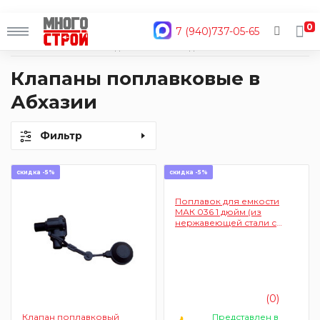
0
7 (940)737-05-65
Главная
Каталог
Водоснабжение и отопление
Баки для воды
Клапаны поплавковые
Клапаны поплавковые в
Абхазии
Фильтр
скидка -5%
скидка -5%
Поплавок для емкости
МАК 036 1 дюйм (из
нержавеющей стали с
хромированным
поплавком)
(0)
Представлен в
Клапан поплавковый