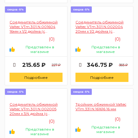
скидка -5%
скидка -5%
Соединитель обжимной
Соединитель обжимной
Valtec VTm.301.N.001604
Valtec VTm.301.N.002004
16мм х 1/2 дюйма (с
20мм х 1/2 дюйма (с
переходом на наружную
переходом на наружную
(0)
(0)
резьбу)
резьбу)
Представлен в
Представлен в
магазине
магазине
215.65 ₽
346.75 ₽
227 ₽
365 ₽
Подробнее
Подробнее
скидка -5%
скидка -5%
Соединитель обжимной
Тройник обжимной Valtec
Valtec VTm.301.N.002005
VTm.331.N.161616 16 мм
20мм х 3/4 дюйма (с
переходом на наружную
(0)
(0)
резьбу)
Представлен в
Представлен в
магазине
магазине