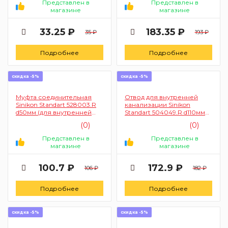
Представлен в
Представлен в
магазине
магазине
33.25 ₽
183.35 ₽
35 ₽
193 ₽
Подробнее
Подробнее
скидка -5%
скидка -5%
Муфта соединительная
Отвод для внутренней
Sinikon Standart 528003.R
канализации Sinikon
d50мм (для внутренней
Standart 504049.R d110мм
канализации)
15°
(0)
(0)
Представлен в
Представлен в
магазине
магазине
100.7 ₽
172.9 ₽
106 ₽
182 ₽
Подробнее
Подробнее
скидка -5%
скидка -5%