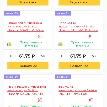
Подробнее
Подробнее
скидка -5%
скидка -5%
Отвод для внутренней
Переходник
канализации Sinikon
эксцентрический Sinikon
Standart 504035.R d50мм
Standart 513001R 50х40 мм
87°
(для внутренней
(0)
(0)
канализации)
Представлен в
Представлен в
магазине
магазине
61.75 ₽
61.75 ₽
65 ₽
65 ₽
Подробнее
Подробнее
скидка -5%
скидка -5%
Тройник для внутренней
Заглушка
канализации Sinikon
канализационная Sinikon
Standart 508017R d50мм
D160мм (наружная)
87°
(0)
(0)
Представлен в
Представлен в