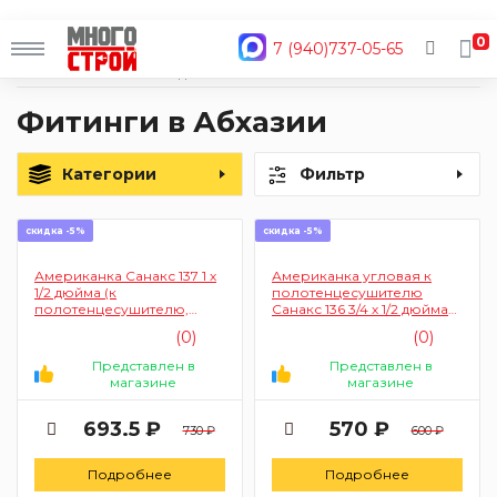
0
7 (940)737-05-65
Главная
Каталог
Водоснабжение и отопление
Фитинги
Фитинги в Абхазии
Категории
Фильтр
скидка -5%
скидка -5%
Американка Санакс 137 1 х
Американка угловая к
1/2 дюйма (к
полотенцесушителю
полотенцесушителю,
Санакс 136 3/4 х 1/2 дюйма
хромированная, угловая,
(хромированная, гайка-
(0)
(0)
гайка-штуцер)
штуцер)
Представлен в
Представлен в
магазине
магазине
693.5 ₽
570 ₽
730 ₽
600 ₽
Подробнее
Подробнее