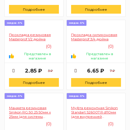
Подробнее
Подробнее
скидка -5%
скидка -5%
Прокладка резиновая
Прокладка силиконовая
Masterprof 1/2 дюйма
Masterprof 3/4 дюйма
(0)
(0)
Представлен в
Представлен в
магазине
магазине
2.85 ₽
6.65 ₽
3 ₽
7 ₽
Подробнее
Подробнее
скидка -5%
скидка -5%
Манжета резиновая
Муфта ремонтная Sinikon
Sinikon RG.50.25 50мм х
Standart 526007.R d110мм
25мм (для системы
(для внутренней
внутренней канализации)
канализации)
(0)
(0)