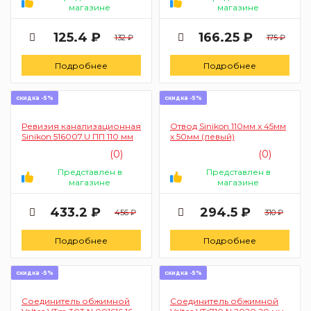
магазине
магазине
125.4 ₽
166.25 ₽
132 ₽
175 ₽
Подробнее
Подробнее
скидка -5%
скидка -5%
Ревизия канализационная
Отвод Sinikon 110мм x 45мм
Sinikon 516007.U ПП 110 мм
x 50мм (левый)
(0)
(0)
Представлен в
Представлен в
магазине
магазине
433.2 ₽
294.5 ₽
456 ₽
310 ₽
Подробнее
Подробнее
скидка -5%
скидка -5%
Соединитель обжимной
Соединитель обжимной