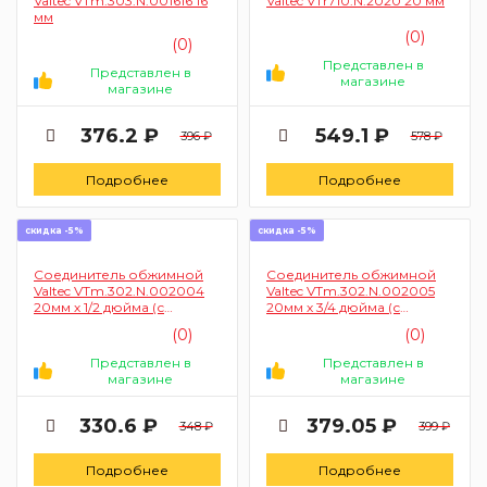
Valtec VTm.303.N.001616 16
Valtec VTr710.N.2020 20 мм
мм
(0)
(0)
Представлен в
Представлен в
магазине
магазине
376.2 ₽
549.1 ₽
396 ₽
578 ₽
Подробнее
Подробнее
скидка -5%
скидка -5%
Соединитель обжимной
Соединитель обжимной
Valtec VTm.302.N.002004
Valtec VTm.302.N.002005
20мм х 1/2 дюйма (с
20мм х 3/4 дюйма (с
переходом на
переходом на
(0)
(0)
внутреннюю резьбу)
внутреннюю резьбу)
Представлен в
Представлен в
магазине
магазине
330.6 ₽
379.05 ₽
348 ₽
399 ₽
Подробнее
Подробнее