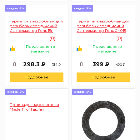
скидка -5%
скидка -5%
Герметик анаэробный для
Герметик анаэробный для
резьбовых соединений
резьбовых соединений
Сантехмастер Гель 15г
Сантехмастер Гель 04015
(синий)
60г (зеленый)
(0)
(0)
Представлен в
Представлен в
магазине
магазине
298.3 ₽
399 ₽
314 ₽
420 ₽
Подробнее
Подробнее
скидка -5%
скидка -5%
Прокладка паронитовая
MasterProf 1 дюйм