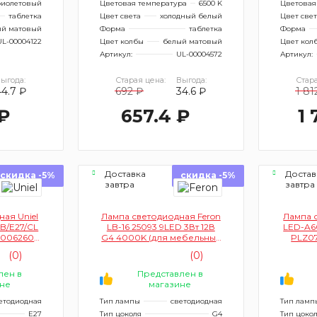
иолетовый
Цветовая температура
6500 K
Цветовая
таблетка
Цвет света
холодный белый
Цвет све
ый матовый
Форма
таблетка
Форма
UL-00004122
Цвет колбы
белый матовый
Цвет кол
Артикул:
UL-00004572
Артикул:
ыгода:
Старая цена:
Выгода:
Стара
44.7 ₽
692 ₽
34.6 ₽
1 81
₽
657.4 ₽
1 
Доставка
Достав
скидка -5%
скидка -5%
завтра
завтра
ая Uniel
Лампа светодиодная Feron
Лампа 
B/E27/CL
LB-16 25093 9LED 3Вт 12В
LED-A6
006260
G4 4000K (для мебельных
PLZ0
форма А,
светильников)
(ультр
(0)
(0)
я)
лен в
Представлен в
не
магазине
етодиодная
Тип лампы
светодиодная
Тип ламп
E27
Тип цоколя
G4
Тип цоко