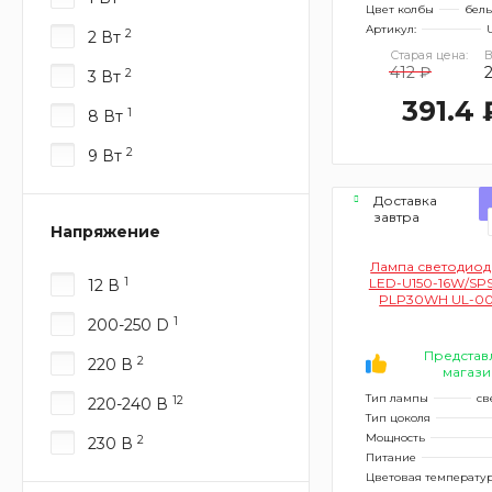
Цвет колбы
бел
Артикул:
2
2 Вт
Старая цена:
В
412 ₽
2
3 Вт
391.4 
1
8 Вт
2
9 Вт
Доставка
завтра
Напряжение
Лампа светодиодн
1
LED-U150-16W/SPS
12 В
PLP30WH UL-00
(для растений,
1
200-250 D
UFO)
Представ
2
220 В
магази
Тип лампы
св
12
220-240 В
Тип цоколя
Мощность
2
230 В
Питание
Цветовая температу