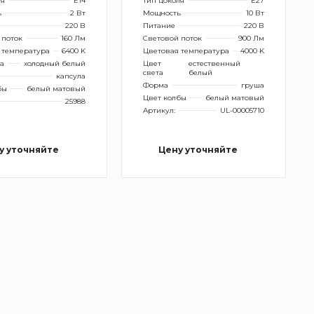
ля
E14
Тип цоколя
E27
ь
2 Вт
Мощность
10 Вт
220 В
Питание
220 В
 поток
160 Лм
Световой поток
900 Лм
 температура
6400 K
Цветовая температура
4000 K
та
холодный белый
Цвет
естественный
света
белый
капсула
Форма
груша
бы
белый матовый
Цвет колбы
белый матовый
25988
Артикул:
UL-00005710
у уточняйте
Цену уточняйте