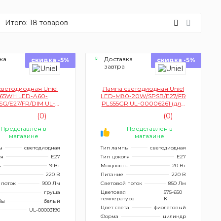
Итого:
18
товаров
ка
Доставка
скидка -5%
скидка -5%
завтра
светодиодная Uniel
Лампа светодиодная Uniel
65WH LED-A60-
LED-M80-20W/SPSB/E27/FR
G/E27/FR/DIM UL-
PLS55GR UL-00006261 (для
90 (для бойлеров,
растений, форма M)
(0)
(0)
ветодиодная,
иммируемая)
Представлен в
Представлен в
магазине
магазине
ы
светодиодная
Тип лампы
светодиодная
ля
E27
Тип цоколя
E27
ь
9 Вт
Мощность
20 Вт
220 В
Питание
220 В
 поток
900 Лм
Световой поток
850 Лм
груша
Цветовая
575-650
температура
K
бы
белый
Цвет света
фиолетовый
UL-00003190
Форма
цилиндр