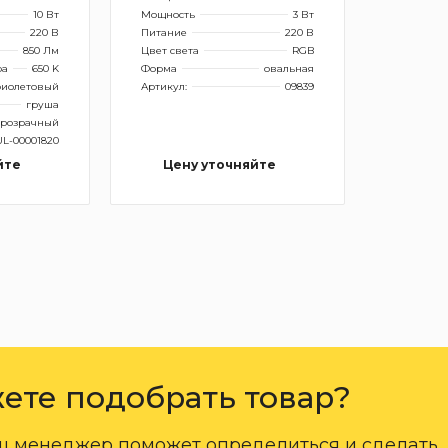
10 Вт
Мощность
3 Вт
220 В
Питание
220 В
850 Лм
Цвет света
RGB
ра
650 K
Форма
овальная
иолетовый
Артикул:
09839
груша
розрачный
UL-00001820
йте
Цену уточняйте
ете подобрать товар?
ш менеджер поможет определиться и сделать