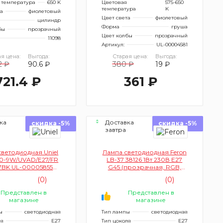
 температура
650 K
Цветовая
575-650
температура
K
та
фиолетовый
Цвет света
фиолетовый
цилиндр
Форма
груша
бы
прозрачный
Цвет колбы
прозрачный
11098
Артикул:
UL-00004581
я цена:
Выгода:
Старая цена:
Выгода:
2 ₽
90.6 ₽
380 ₽
19 ₽
721.4 ₽
361 ₽
ка
Доставка
скидка -5%
скидка -5%
завтра
светодиодная Uniel
Лампа светодиодная Feron
0-9W/UVAD/E27/FR
LB-37 38126 1Вт 230В E27
7BK UL-00005855
G45 (прозрачная, RGB,
афиолетовая, для
быстрая смена цвета)
(0)
(0)
дискотек)
Представлен в
Представлен в
магазине
магазине
ы
светодиодная
Тип лампы
светодиодная
ля
E27
Тип цоколя
E27