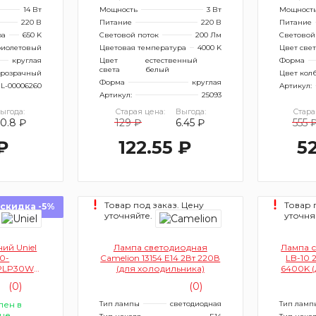
14 Вт
Мощность
3 Вт
Мощност
220 В
Питание
220 В
Питание
ра
650 K
Световой поток
200 Лм
Световой
иолетовый
Цветовая температура
4000 K
Цвет све
круглая
Цвет
естественный
Форма
света
белый
розрачный
Цвет кол
Форма
круглая
L-00006260
Артикул:
Артикул:
25093
ыгода:
Старая цена:
Выгода:
Стара
0.8 ₽
129 ₽
6.45 ₽
555 
₽
122.55 ₽
5
Товар под заказ. Цену
Товар 
скидка -5%
уточняйте.
уточня
ий Uniel
Лампа светодиодная
Лампа с
0-
Camelion 13154 E14 2Вт 220В
LB-10 
 PLP30WH
(для холодильника)
6400K (
07
(0)
(0)
лен в
Тип лампы
светодиодная
Тип ламп
не