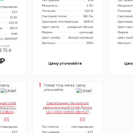
Тип цоколя
E14
Тип цоко
Мощность
2 Вт
Мощност
етодиодная
Питание
220 В
Питание
E27
Световой поток
165 Лм
Световой
15 Вт
Цветовая температура
4500 K
Цветовая
220 В
Цвет света
холодный белый
Цвет све
ра
550 К
Форма
цилиндр
Форма
шар
Цвет колбы
белый матовый
Цвет кол
UL-00010107
Артикул:
13154
Артикул:
ыгода:
3.75 ₽
 ₽
Цену уточняйте
Цен
 Цену
Товар под заказ. Цену
уточняйте.
ая Uniel
Светильник-проектор
R/E27/CL
светодиодный Uniel Диско
001820
ULI-Q301 09839 3Вт E27
форма А,
(цвет RGB)
(0)
(0)
олба)
етодиодная
Тип лампы
светодиодная
E27
Тип цоколя
E27