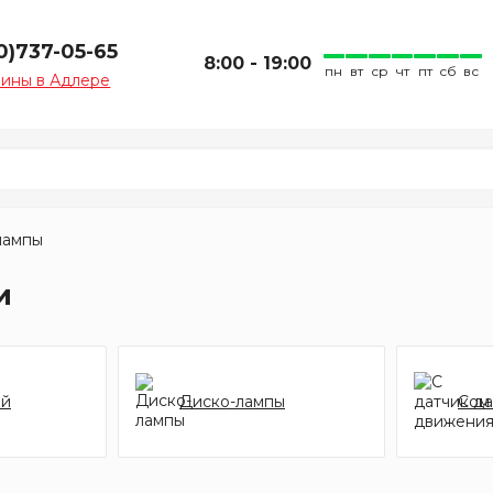
0)737-05-65
8:00 - 19:00
пн
вт
ср
чт
пт
сб
вс
зины в Адлере
лампы
и
ий
Диско-лампы
С д