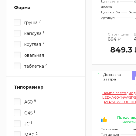
Цвет света
ф
Форма
Форма
Цвет колбы
бел
Артикул:
7
груша
1
капсула
Старая цена:
В
894 ₽
3
круглая
849.3 
1
овальная
2
таблетка
Доставка
завтра
Типоразмер
Лампа светодиодн
LED-A60-14W/SPS
8
A60
PLP30WH UL-00
(для растений, 
прозрачна
1
G45
Представ
магази
1
JC
Тип лампы
св
2
M80
Тип цоколя