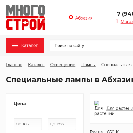
7 (94
Абхазия
Мага
Каталог
Главная
Каталог
Освещение
Лампы
Специальные 
Специальные лампы в Абхази
Цена
Для растен
От
До
Груша
650 K