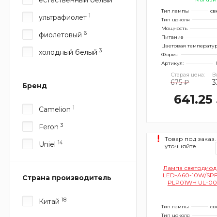
Тип лампы
св
1
ультрафиолет
Тип цоколя
Мощность
6
фиолетовый
Питание
Цветовая температу
3
холодный белый
Форма
Артикул:
Старая цена:
В
675 ₽
3
Бренд
641.25
1
Camelion
3
Feron
Товар под заказ.
14
Uniel
уточняйте.
Лампа светодиодн
LED-A60-10W/SPF
Страна производитель
PLP01WH UL-00
(для растений, 
прозрачная к
18
Китай
Тип лампы
св
Тип цоколя