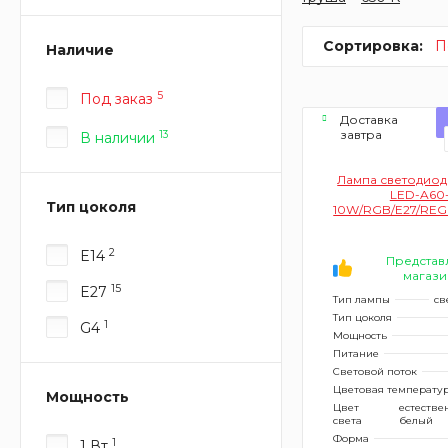
Сортировка:
П
Наличие
5
Под заказ
Доставка
завтра
13
В наличии
Лампа светодиодн
LED-A60
Тип цоколя
10W/RGB/E27/REG
UL-00006530 
сенсером, фо
2
E14
матовая)
Представ
магази
15
E27
Тип лампы
св
Тип цоколя
1
G4
Мощность
Питание
Световой поток
Цветовая температу
Мощность
Цвет
естеств
света
белый
Форма
1
1 Вт