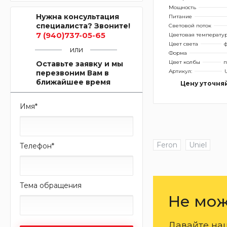
Мощность
Нужна консультация
Питание
специалиста? Звоните!
Световой поток
7 (940)737-05-65
Цветовая температу
Цвет света
ф
или
Форма
Цвет колбы
п
Оставьте заявку и мы
Артикул:
перезвоним Вам в
ближайшее время
Цену уточня
Имя
*
Feron
Uniel
Телефон
*
Тема обращения
Не мож
Давайте на