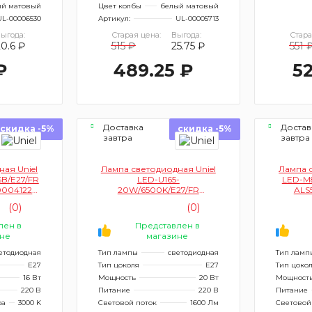
ый матовый
Цвет колбы
белый матовый
UL-00006530
Артикул:
UL-00005713
ыгода:
Старая цена:
Выгода:
Стара
20.6 ₽
515 ₽
25.75 ₽
551 
₽
489.25 ₽
52
Доставка
Достав
скидка -5%
скидка -5%
завтра
завтра
ая Uniel
Лампа светодиодная Uniel
Лампа 
B/E27/FR
LED-U165-
LED-M
004122
20W/6500K/E27/FR
ALS
 форма
PLU01WH UL-00004572
раст
(0)
(0)
(форма UFO, матовая)
лен в
Представлен в
не
магазине
етодиодная
Тип лампы
светодиодная
Тип ламп
E27
Тип цоколя
E27
Тип цоко
16 Вт
Мощность
20 Вт
Мощност
220 В
Питание
220 В
Питание
ра
3000 K
Световой поток
1600 Лм
Световой