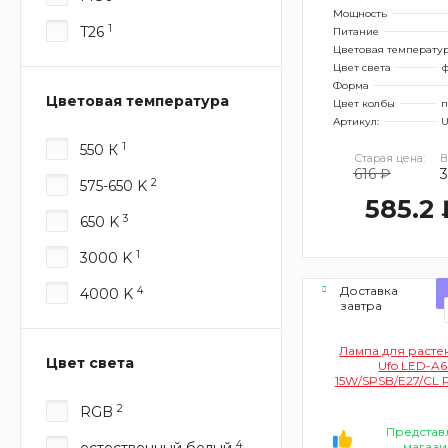
Мощность
1
T26
Питание
Цветовая температу
Цвет света
ф
Форма
Цветовая температура
Цвет колбы
п
Артикул:
U
1
550 К
Старая цена:
В
616 ₽
3
2
575-650 K
585.2 
3
650 K
1
3000 K
Доставка
4
4000 K
завтра
Лампа для растен
Цвет света
Ufo LED-A6
15W/SPSB/E27/CL
UL-000101
2
RGB
Представ
4
естественный белый
магази