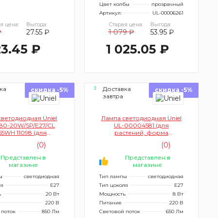
Цвет колбы
прозрачный
Артикул:
UL-00006261
я цена:
Выгода:
Старая цена:
Выгода:
₽
27.55 ₽
1 079 ₽
53.95 ₽
3.45 ₽
1 025.05 ₽
ка
Доставка
скидка -5%
скидка -5%
завтра
светодиодная Uniel
Лампа светодиодная Uniel
80-20W/SP/E27/CL
UL-00004581 (для
55WH 11098 (для
растений, форма
ений, форма M)
А,прозрачная, спектр для
(0)
(0)
рассады и цветения)
Представлен в
Представлен в
магазине
магазине
ы
светодиодная
Тип лампы
светодиодная
ля
E27
Тип цоколя
E27
ь
20 Вт
Мощность
8 Вт
220 В
Питание
220 В
 поток
850 Лм
Световой поток
650 Лм