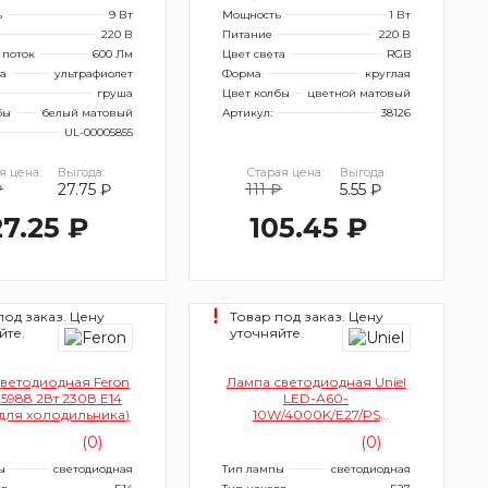
ь
9 Вт
Мощность
1 Вт
220 В
Питание
220 В
 поток
600 Лм
Цвет света
RGB
та
ультрафиолет
Форма
круглая
груша
Цвет колбы
цветной матовый
бы
белый матовый
Артикул:
38126
UL-00005855
я цена:
Выгода:
Старая цена:
Выгода:
₽
27.75 ₽
111 ₽
5.55 ₽
27.25 ₽
105.45 ₽
под заказ. Цену
Товар под заказ. Цену
йте.
уточняйте.
ветодиодная Feron
Лампа светодиодная Uniel
25988 2Вт 230В E14
LED-A60-
для холодильника)
10W/4000K/E27/PS
PLS10WH UL-00005710 (с
(0)
(0)
датчиком освещенности,
форма А, матовая)
ы
светодиодная
Тип лампы
светодиодная