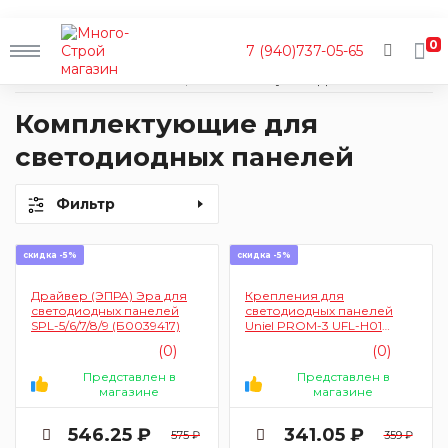
0
7 (940)737-05-65
Главная
Каталог
Освещение
Аксессуары и комплектующие
Для светодиодных панелей
Комплектующие для
светодиодных панелей
Фильтр
скидка -5%
скидка -5%
Драйвер (ЭПРА) Эра для
Крепления для
светодиодных панелей
светодиодных панелей
SPL-5/6/7/8/9 (Б0039417)
Uniel PROM-3 UFL-H01
09463
(0)
(0)
Представлен в
Представлен в
магазине
магазине
546.25 ₽
341.05 ₽
575 ₽
359 ₽