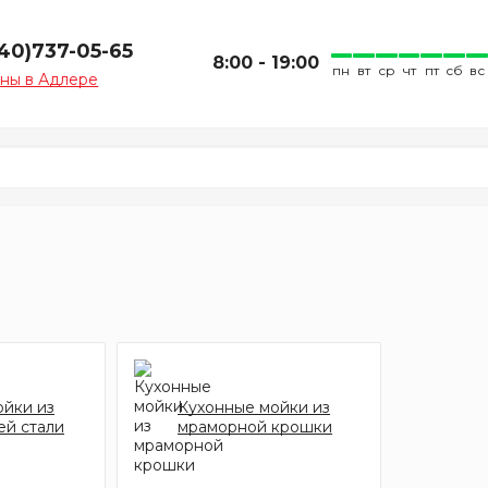
940)737-05-65
8:00 - 19:00
пн
вт
ср
чт
пт
сб
вс
ны в Адлере
ойки из
Кухонные мойки из
й стали
мраморной крошки