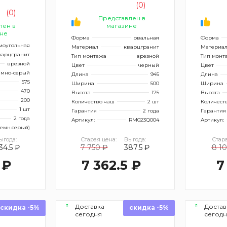
(0)
(0)
Представлен в
лен в
магазине
не
Форма
овальная
Форма
моугольная
Материал
кварцгранит
Материа
варцгранит
Тип монтажа
врезной
Тип монт
врезной
Цвет
черный
Цвет
емно-серый
Длина
945
Длина
575
Ширина
500
Ширина
470
Высота
175
Высота
200
Количество чаш
2 шт
Количест
1 шт
Гарантия
2 года
Гарантия
2 года
Артикул:
RM023Q004
Артикул:
темн.серый)
ыгода:
Старая цена:
Выгода:
Стара
34.5 ₽
7 750 ₽
387.5 ₽
8 1
 ₽
7 362.5 ₽
7
Доставка
Достав
скидка -5%
скидка -5%
сегодня
сегод