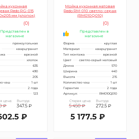
йка кухонная
Мойка кухонная матовая
евая Redo RG-015
Redo RM-010 светло-серая
0х205 мм (хлопок)
(RM010Q010)
(0)
(0)
Представлен в
Представлен в
магазине
магазине
прямоугольная
Форма
круглая
л
кварцгранит
Материал
кварцгранит
ажа
врезной
Тип монтажа
врезной
хлопок
Цвет
светло-серый матовый
635
Длина
570
490
Ширина
440
205
Высота
215
во чаш
1 шт
Количество чаш
1 шт
2 года
Гарантия
2 года
123
Артикул:
RM010Q010
я цена:
Выгода:
Старая цена:
Выгода:
0 ₽
347.5 ₽
5 450 ₽
272.5 ₽
602.5 ₽
5 177.5 ₽