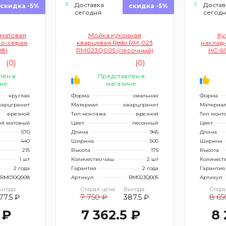
Доставка
Достав
скидка -5%
скидка -5%
сегодня
сегод
 матовая
Мойка кухонная
Ку
но-серая
кварцевая Redo RM-023
накладн
8)
RM023Q005 (песочный)
HC-60
(сифон
(0)
(0)
лен в
Представлен в
не
магазине
круглая
Форма
овальная
Форма
варцгранит
Материал
кварцгранит
Материа
врезной
Тип монтажа
врезной
Тип монт
ый матовый
Цвет
песочный
Цвет
570
Длина
945
Длина
440
Ширина
500
Ширина
215
Высота
175
Высота
1 шт
Количество чаш
2 шт
Количест
2 года
Гарантия
2 года
Гарантия
RM010Q008
Артикул:
RM023Q005
Артикул:
ыгода:
Старая цена:
Выгода:
Стара
77.5 ₽
7 750 ₽
387.5 ₽
8 65
 ₽
7 362.5 ₽
8 