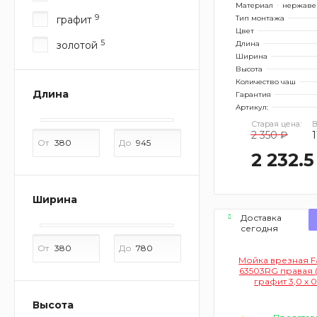
Материал
нержаве
9
графит
Тип монтажа
Цвет
5
золотой
Длина
Ширина
Высота
Количество чаш
Длина
Гарантия
Артикул:
Старая цена:
В
2 350 ₽
1
От
До
2 232.5
Ширина
Доставка
сегодня
От
До
Мойка врезная Fa
63503RG правая (
графит 3,0 х 
глубина 200 мм+
сифон с пере
Высота