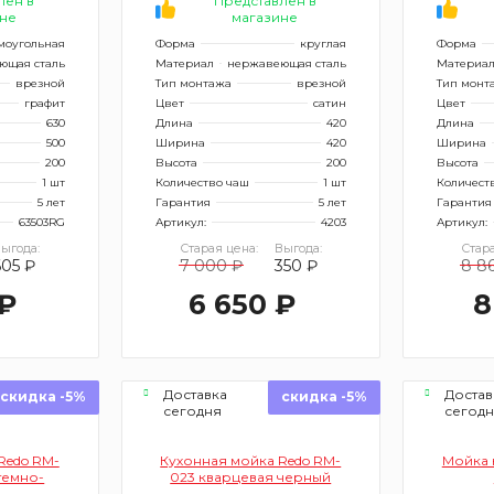
лен в
Представлен в
не
магазине
моугольная
Форма
круглая
Форма
ющая сталь
Материал
нержавеющая сталь
Материа
врезной
Тип монтажа
врезной
Тип монт
графит
Цвет
сатин
Цвет
630
Длина
420
Длина
500
Ширина
420
Ширина
200
Высота
200
Высота
1 шт
Количество чаш
1 шт
Количест
5 лет
Гарантия
5 лет
Гарантия
63503RG
Артикул:
4203
Артикул:
ыгода:
Старая цена:
Выгода:
Стара
605 ₽
7 000 ₽
350 ₽
8 8
 ₽
6 650 ₽
8
Доставка
Достав
скидка -5%
скидка -5%
сегодня
сегод
Redo RM-
Кухонная мойка Redo RM-
Мойка 
темно-
023 кварцевая черный