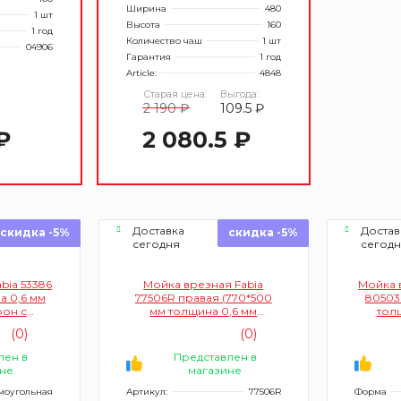
Ширина
480
1 шт
Высота
160
1 год
Количество чаш
1 шт
04906
Гарантия
1 год
Article:
4848
Старая цена:
Выгода:
2 190 ₽
109.5 ₽
₽
2 080.5 ₽
Доставка
Достав
скидка -5%
скидка -5%
сегодня
сегод
bia 53386
Мойка врезная Fabia
Мойка в
а 0,6 мм
77506R правая (770*500
80503
он с
мм толщина 0,6 мм
тол
м)
большой сифон с
(0)
(0)
переливом)
мм+с
лен в
Представлен в
не
магазине
моугольная
Артикул:
77506R
Форма