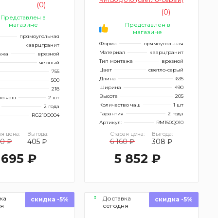
(0)
(0)
Представлен в
магазине
Представлен в
магазине
прямоугольная
Форма
прямоугольная
л
кварцгранит
Материал
кварцгранит
ажа
врезной
Тип монтажа
врезной
черный
Цвет
светло-серый
755
Длина
635
500
Ширина
490
218
Высота
205
во чаш
2 шт
Количество чаш
1 шт
2 года
Гарантия
2 года
RG210Q004
Артикул:
RM150Q010
я цена:
Выгода:
Старая цена:
Выгода:
00 ₽
405 ₽
6 160 ₽
308 ₽
 695 ₽
5 852 ₽
ка
Доставка
скидка -5%
скидка -5%
ня
сегодня