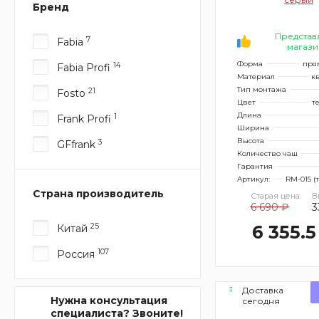
Бренд
Представ
7
Fabia
магази
Форма
пря
14
Fabia Profi
Материал
к
Тип монтажа
21
Fosto
Цвет
т
Длина
1
Frank Profi
Ширина
Высота
3
GFfrank
Количество чаш
Гарантия
Артикул:
RM-015 (
Страна производитель
Старая цена:
В
6 690 ₽
3
25
6 355.5
Китай
107
Россия
Доставка
Нужна консультация
сегодня
специалиста? Звоните!