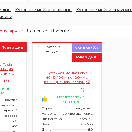
углые
Кухонные мойки овальные
Кухонные мойки прямоуг
мойки
опулярные
Дешевые
Дорогие
Доставка
Товар дня
скидка -5%
сегодня
Товар дня
 Fabia
6мм (из
Кухонная мойка Fabia
стали,
4848 480мм х 480мм х
глая)
(3)
160мм (из нержавеющей
стали, врезная, без
лен в
(4)
сифона, толщина 0,6мм)
не
Представлен в
круглая
магазине
ющая сталь
Форма
квадратная
врезной
Материал
нержавеющая сталь
серебро
Тип монтажа
врезной
490
Цвет
серебро
490
Длина
480
160