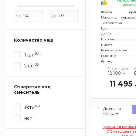
Представ
магази
Форма
пря
От
До
Материал
нержаве
Тип монтажа
Цвет
Длина
Количество чаш
Ширина
Высота
Количество чаш
154
1 шт
Гарантия
Артикул:
22
2 шт
Старая цена:
В
12 100 ₽
11 495
Отверстие под
смеситель
160
есть
Доставка
сегодня
11
нет
Кухонная мойка 
015 кварцевая 
серый