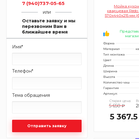
7 (940)737-05-65
Мойка кухо
кварцевая Redo
или
570х440х215 мм (
Оставьте заявку и мы
перезвоним Вам в
Представ
ближайшее время
магази
Форма
Имя
*
Материал
к
Тип монтажа
Цвет
Длина
Телефон
*
Ширина
Высота
Количество чаш
Гарантия
Артикул:
Тема обращения
Старая цена:
В
5 650 ₽
2
5 367.5
Отправить заявку