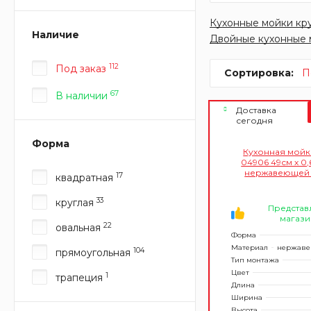
Кухонные мойки кр
Наличие
Двойные кухонные 
112
Под заказ
Сортировка:
П
67
В наличии
Доставка
сегодня
Форма
Кухонная мойка
04906 49см х 0,
нержавеющей 
17
квадратная
врезная, кру
33
круглая
Представ
магази
22
овальная
Форма
Материал
нержаве
104
прямоугольная
Тип монтажа
Цвет
1
трапеция
Длина
Ширина
Высота