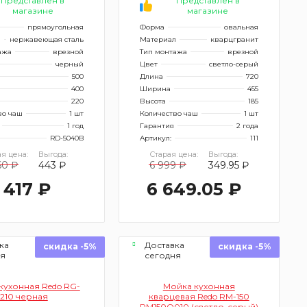
Представлен в
Представлен в
магазине
магазине
прямоугольная
Форма
овальная
л
нержавеющая сталь
Материал
кварцгранит
ажа
врезной
Тип монтажа
врезной
черный
Цвет
светло-серый
500
Длина
720
400
Ширина
455
220
Высота
185
во чаш
1 шт
Количество чаш
1 шт
1 год
Гарантия
2 года
RD-5040B
Артикул:
111
я цена:
Выгода:
Старая цена:
Выгода:
60 ₽
443 ₽
6 999 ₽
349.95 ₽
 417 ₽
6 649.05 ₽
ка
Доставка
скидка -5%
скидка -5%
ня
сегодня
кухонная Redo RG-
Мойка кухонная
210 черная
кварцевая Redo RМ-150
RM150Q010 (светло-серый)