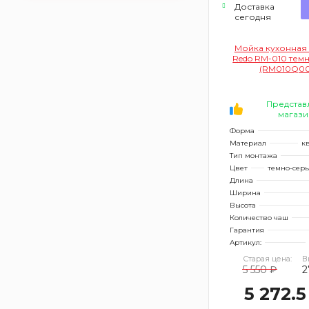
Доставка
сегодня
Мойка кухонная
Redo RM-010 тем
(RM010Q00
Представ
магази
Форма
Материал
к
Тип монтажа
Цвет
темно-сер
Длина
Ширина
Высота
Количество чаш
Гарантия
Артикул:
Старая цена:
В
5 550 ₽
2
5 272.5