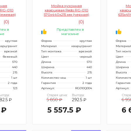
нная
Мойка кухонная
Мо
 RG-010
кварцевая Redo RG-010
кварц
бежевая)
570х440х215 мм (черная)
635х49
(0)
(0)
лен в
Представлен в
не
магазине
круглая
Форма
круглая
Форма
варцгранит
Материал
кварцгранит
Материа
врезной
Тип монтажа
врезной
Тип монт
бежевый
Цвет
черный
Цвет
570
Длина
570
Длина
440
Ширина
440
Ширина
215
Высота
215
Высота
1 шт
Количество чаш
1 шт
Количест
2 года
Гарантия
2 года
Гарантия
123
Артикул:
RG010Q004
Артикул:
ыгода:
Старая цена:
Выгода:
Стара
82.5 ₽
5 850 ₽
292.5 ₽
6 95
 ₽
5 557.5 ₽
6 