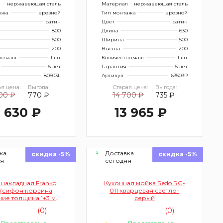
л
нержавеющая сталь
Материал
нержавеющая сталь
ажа
врезной
Тип монтажа
врезной
сатин
Цвет
сатин
800
Длина
630
500
Ширина
500
200
Высота
200
во чаш
1 шт
Количество чаш
1 шт
5 лет
Гарантия
5 лет
80503L
Артикул:
63503R
я цена:
Выгода:
Старая цена:
Выгода:
400 ₽
770 ₽
14 700 ₽
735 ₽
 630 ₽
13 965 ₽
ка
Доставка
скидка -5%
скидка -5%
ня
сегодня
накладная Franko
Кухонная мойка Redo RG-
 (сифон корзина
011 кварцевая светло-
ие толщина 1+3 мм
серый
0*400*220 мм)
(0)
(0)