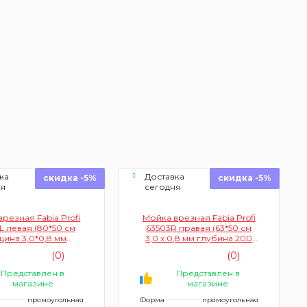
ка
Доставка
скидка -5%
скидка -5%
ня
сегодня
резная Fabia Profi
Мойка врезная Fabia Profi
L левая (80*50 см
63503R правая (63*50 см
щина 3,0*0,8 мм
3,0 х 0,8 мм глубина 200
глубина 200
мм+ большой сифон с
(0)
(0)
ифон+корзина)
переливом)
Представлен в
Представлен в
магазине
магазине
прямоугольная
Форма
прямоугольная