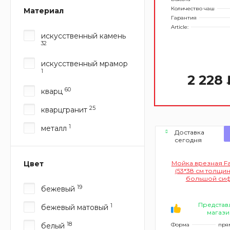
Количество чаш
Материал
Гарантия
Article:
искусственный камень
32
искусственный мрамор
1
2 228 
60
кварц
25
кварцгранит
1
металл
Доставка
сегодня
Цвет
Мойка врезная Fa
(53*38 см толщин
большой сиф
переливо
19
бежевый
Представ
1
бежевый матовый
магази
18
белый
Форма
пря