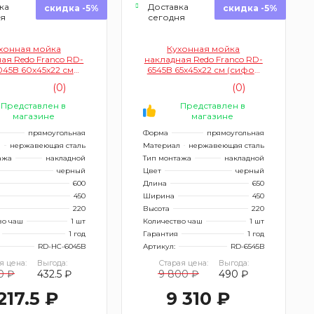
ка
Доставка
скидка -5%
скидка -5%
ня
сегодня
хонная мойка
Кухонная мойка
ая Redo Franco RD-
накладная Redo Franco RD-
45B 60x45x22 см
6545B 65x45x22 см (сифон
 корзина дозатор
корзина крепление
(0)
(0)
черная)
черная)
Представлен в
Представлен в
магазине
магазине
прямоугольная
Форма
прямоугольная
л
нержавеющая сталь
Материал
нержавеющая сталь
ажа
накладной
Тип монтажа
накладной
черный
Цвет
черный
600
Длина
650
450
Ширина
450
220
Высота
220
во чаш
1 шт
Количество чаш
1 шт
1 год
Гарантия
1 год
RD-HC-6045B
Артикул:
RD-6545B
я цена:
Выгода:
Старая цена:
Выгода:
0 ₽
432.5 ₽
9 800 ₽
490 ₽
217.5 ₽
9 310 ₽