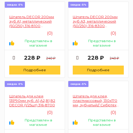
скидка -5%
скидка -5%
Шпатель DECOR 200мм
Шпатель DECOR 200мм
зуб А1, металлический
зуб А3, металлический
(50/250) 316-8100
(50/250) 316-8300
Намерение УТ-00004678
Намерение 4679
(0)
(0)
Представлен в
Представлен в
магазине
магазине
228 ₽
228 ₽
240 ₽
240 ₽
Подробнее
Подробнее
скидка -5%
скидка -5%
Шпатель для клея
Шпатель для клея,
135*90мм зуб. А1,А2,В1,В2
пластмассовый, 130х170
DECOR (1/25шт) 316-8700
мм, зубчатый// Сибртех
86018
(0)
(0)
Представлен в
Представлен в
магазине
магазине