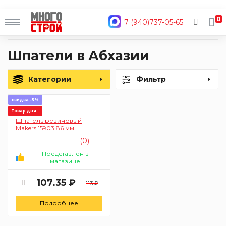
0
7 (940)737-05-65
Главная
Каталог
Ручной инструмент
Для штукатурно-отделочных работ
Шпатели
Шпатели в Абхазии
Категории
Фильтр
скидка -5%
Товар дня
Шпатель резиновый
Makers 15903 86 мм
(0)
Представлен в
магазине
107.35 ₽
113 ₽
Подробнее