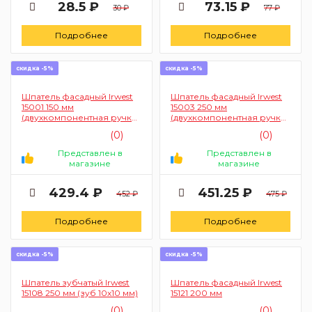
28.5 ₽
73.15 ₽
30 ₽
77 ₽
Подробнее
Подробнее
скидка -5%
скидка -5%
Шпатель фасадный Irwest
Шпатель фасадный Irwest
15001 150 мм
15003 250 мм
(двухкомпонентная ручка,
(двухкомпонентная ручка,
алюминиевая
алюминиевая
(0)
(0)
направляющая)
направляющая)
Представлен в
Представлен в
магазине
магазине
429.4 ₽
451.25 ₽
452 ₽
475 ₽
Подробнее
Подробнее
скидка -5%
скидка -5%
Шпатель зубчатый Irwest
Шпатель фасадный Irwest
15108 250 мм (зуб 10х10 мм)
15121 200 мм
(0)
(0)