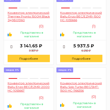
Конвектор электрический
Конвектор электрический
Thermex Pronto 1500М Black
Ballu Enzo BEC/EZMR-1500
ЭдЭБ01360
HC-1055666
(0)
(1)
Представлен в
Представлен в
магазине
магазине
3 141.65 ₽
5 937.5 ₽
3 307 ₽
6 250 ₽
Подробнее
Подробнее
скидка -5%
скидка -5%
Конвектор электрический
Конвектор электрический
Ballu Enzo BEC/EZMR-2000
Ballu Solo Turbo BEC/SMT-
HC-1055667
1500 НС-1166356
(0)
(0)
Представлен в
Представлен в
магазине
магазине