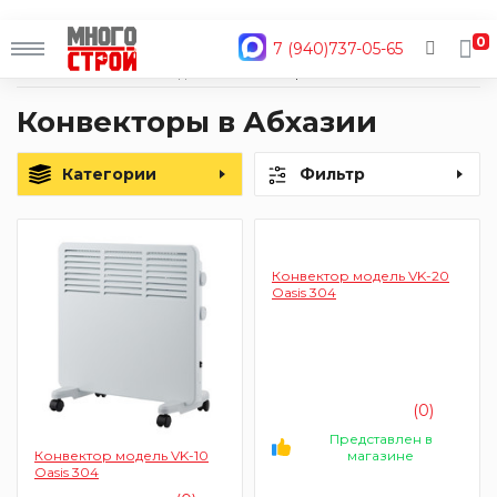
0
7 (940)737-05-65
Главная
Каталог
Водоснабжение и отопление
Обогреватели
Конвекторы
Конвекторы в Абхазии
Категории
Фильтр
Конвектор модель VK-20
Oasis 304
(0)
Представлен в
магазине
Конвектор модель VK-10
Oasis 304