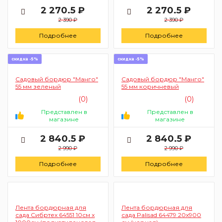
2 270.5 ₽
2 270.5 ₽
2 390 ₽
2 390 ₽
Подробнее
Подробнее
скидка -5%
скидка -5%
Садовый бордюр "Манго"
Садовый бордюр "Манго"
55 мм зеленый
55 мм коричневый
(0)
(0)
Представлен в
Представлен в
магазине
магазине
2 840.5 ₽
2 840.5 ₽
2 990 ₽
2 990 ₽
Подробнее
Подробнее
Лента бордюрная для
Лента бордюрная для
сада Сибртех 64551 10см х
сада Palisad 64479 20х900