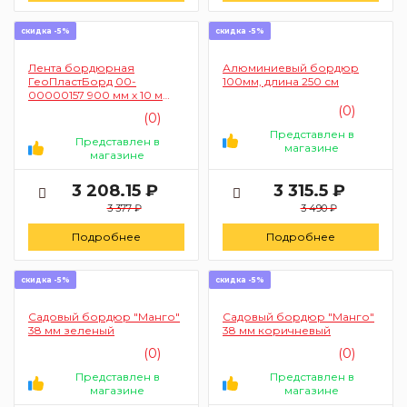
скидка -5%
скидка -5%
Лента бордюрная
Алюминиевый бордюр
ГеоПластБорд 00-
100мм, длина 250 см
00000157 900 мм х 10 м
(толщина 2 мм)
(0)
(0)
Представлен в
Представлен в
магазине
магазине
3 208.15 ₽
3 315.5 ₽
3 377 ₽
3 490 ₽
Подробнее
Подробнее
скидка -5%
скидка -5%
Садовый бордюр "Манго"
Садовый бордюр "Манго"
38 мм зеленый
38 мм коричневый
(0)
(0)
Представлен в
Представлен в
магазине
магазине