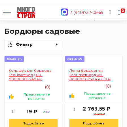
0
7 (940)737-05-65
Главная
Каталог
Сад и огород
Декор
Бордюры
Бордюры садовые
Фильтр
скидка -5%
скидка -5%
Колышек для бордюра
Лента бордюрная
ГеоПластБорд 00-
ГеоПластБорд 00-
00000009 240 мм
00000156 750 мм х 10 м
(толщина 2 мм)
(0)
(0)
Представлен в
Представлен в
магазине
магазине
2 763.55 ₽
19 ₽
20 ₽
2 909 ₽
Подробнее
Подробнее