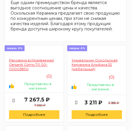
Еще одним преимуществом бренда является
выгодное соотношение цены и качества.
Оскольская Керамика предлагает свою продукцию
по конкурентным ценам, при этом не снижая
качества изделий. Благодаря этому продукция
бренда доступна широкому кругу покупателей.
скидка -5%
скидка -5%
Раковина встраиваемая
Умывальник Оскольская
Cersanit Como 70 00-
Керамика Альфана 52
00003890
(мебельный)
(0)
(0)
Представлен в
Представлен в
магазине
магазине
7 267.5 ₽
3 211 ₽
3 380 ₽
7 650 ₽
Подробнее
Подробнее