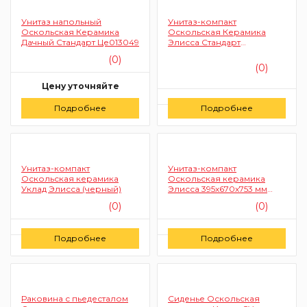
Унитаз напольный
Унитаз-компакт
Оскольская Керамика
Оскольская Керамика
Дачный Стандарт Це013049
Элисса Стандарт
(зеленый)
(0)
(0)
Цену уточняйте
Цену уточняйте
Подробнее
Заказать
Подробнее
Заказать
Унитаз-компакт
Унитаз-компакт
Оскольская керамика
Оскольская керамика
Уклад Элисса (черный)
Элисса 395х670х753 мм
(сиденье комбо, зеленый)
(0)
(0)
Цену уточняйте
Цену уточняйте
Подробнее
Подробнее
Заказать
Заказать
Раковина с пьедесталом
Сиденье Оскольская