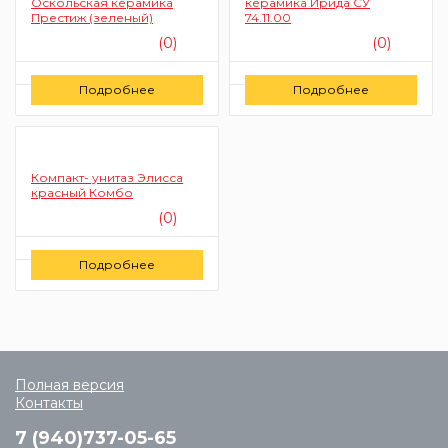
Оскольская керамика
керамика Ирида СУ
Престиж (зеленый)
74.11.00
(0)
(0)
Цену уточняйте
Цену уточняйте
Подробнее
Подробнее
Заказать
Заказать
Компакт- унитаз Элисса
красный Комбо
(0)
Цену уточняйте
Подробнее
Заказать
Полная версия
Контакты
7 (940)737-05-65