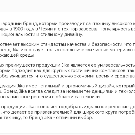
ународный бренд, который производит сантехнику высокого ка
ан в 1960 году в Чехии и с тех пор завоевал популярность в
нкциональности и стильному дизайну.
 отвечает высоким стандартам качества и безопасности, чт
Бренд Jika использует только экологически чистые материалы
ужающей среды.
ых преимуществ продукции Jika является ее универсальност
орый подходит как для крупных гостиничных комплексов, так 
обслуживаются, что существенно экономит время и средства 
одукция Jika имеет стильный и эргономичный дизайн, который
. Бренд Jika всегда следит за новыми тенденциями и технол
новационные решения в области сантехники.
продукции Jika позволяет подобрать идеальное решение дл
, что делает ее привлекательной для широкого круга потреб
технику, то бренд Jika - отличный выбор.