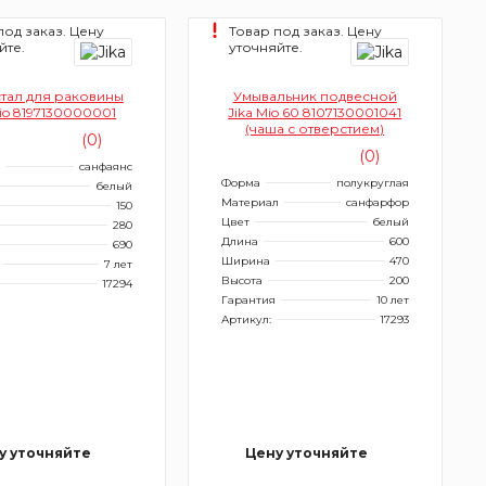
под заказ. Цену
Товар под заказ. Цену
йте.
уточняйте.
тал для раковины
Умывальник подвесной
Mio 8197130000001
Jika Mio 60 8107130001041
(чаша с отверстием)
(0)
(0)
л
санфаянс
Форма
полукруглая
белый
Материал
санфарфор
150
Цвет
белый
280
Длина
600
690
Ширина
470
7 лет
Высота
200
17294
Гарантия
10 лет
Артикул:
17293
у уточняйте
Цену уточняйте