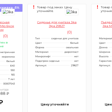
Товар под заказ. Цену
Товар 
скидка -5%
уточняйте.
уточня
весная
Сиденье для унитаза Jika
Пьедес
 Mio 64см
Эра 29827
Jika 
5см
(0)
(0)
Тип
сиденье для унитаза
Материа
лен в
Цвет
белый
Цвет
не
Форма
овальная
Длина
Материал
дюропласт
Ширина
иметричная
Микролифт
нет
Высота
керамика
Подогрев сиденья
нет
Гарантия
белый
Артикул:
29827
Артикул:
640
550
165
7 лет
00007543
ыгода:
488 ₽
₽
Цену уточняйте
Цен