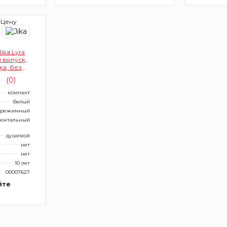
 Цену
ika Lyra
 выпуск,
ка, без
(0)
компакт
белый
хрежимный
зонтальный
душевой
нет
нет
10 лет
00007627
йте