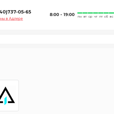
940)737-05-65
8:00 - 19:00
пн
вт
ср
чт
пт
сб
вс
ны в Адлере