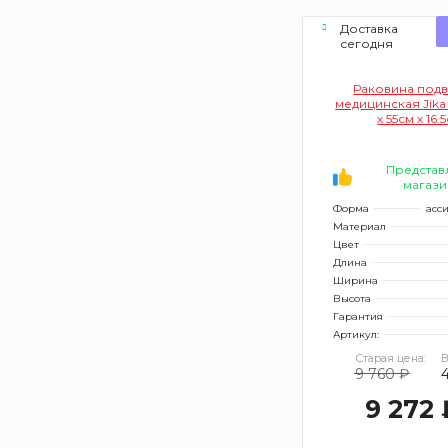
Доставка
сегодня
Раковина под
медицинская Jika
х 55см х 16.
Представ
магази
Форма
асс
Материал
Цвет
Длина
Ширина
Высота
Гарантия
Артикул:
Старая цена:
В
9 760 ₽
9 272 