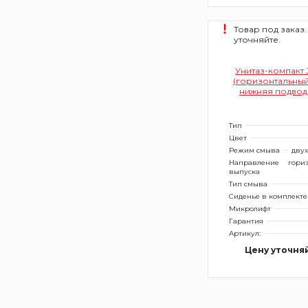
Товар под заказ.
уточняйте.
Унитаз-компакт J
(горизонтальный
нижняя подвод
сиденья)
Тип
Цвет
Режим смыва
дву
Направление
гори
выпуска
Тип смыва
Сиденье в комплекте
Микролифт
Гарантия
Артикул:
Цену уточня