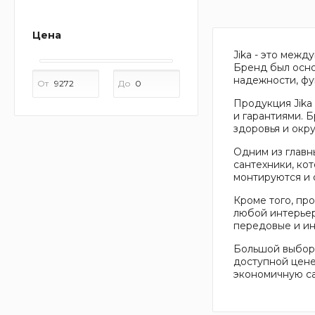
Цена
Jika - это межд
Бренд был основ
надежности, фу
От
До
Продукция Jika
и гарантиями. 
здоровья и окр
Одним из главн
сантехники, кот
монтируются и 
Кроме того, пр
любой интерьер
передовые и ин
Большой выбор 
доступной цене
экономичную сан