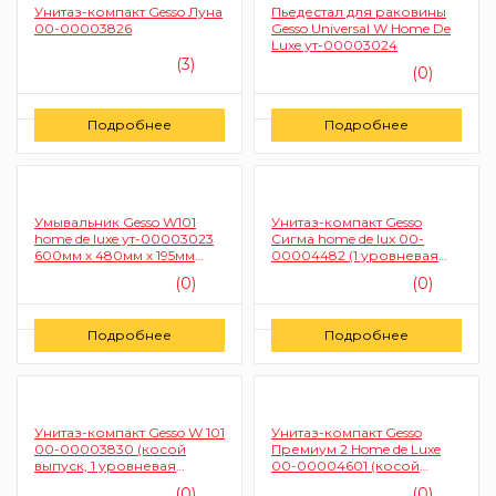
Унитаз-компакт Gesso Луна
Пьедестал для раковины
00-00003826
Gesso Universal W Home De
Luxe ут-00003024
(3)
(0)
Цену уточняйте
Цену уточняйте
Подробнее
Подробнее
Заказать
Заказать
Умывальник Gesso W101
Унитаз-компакт Gesso
home de luxe ут-00003023
Сигма home de lux 00-
600мм х 480мм х 195мм
00004482 (1 уровневая
(белый)
арматура, с сиденьем и
(0)
(0)
болтами крепления)
Цену уточняйте
Цену уточняйте
Подробнее
Подробнее
Заказать
Заказать
Унитаз-компакт Gesso W 101
Унитаз-компакт Gesso
00-00003830 (косой
Премиум 2 Home de Luxe
выпуск, 1 уровневая
00-00004601 (косой
арматура, сидения
выпуск, 2 уровневая
(0)
(0)