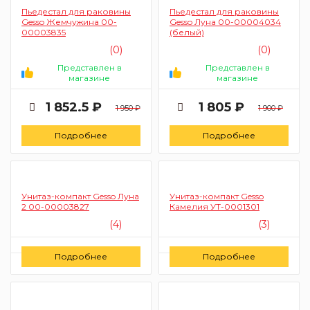
Пьедестал для раковины
Пьедестал для раковины
Gesso Жемчужина 00-
Gesso Луна 00-00004034
00003835
(белый)
(0)
(0)
Представлен в
Представлен в
магазине
магазине
1 852.5 ₽
1 805 ₽
1 950 ₽
1 900 ₽
Подробнее
Подробнее
Унитаз-компакт Gesso Луна
Унитаз-компакт Gesso
2 00-00003827
Камелия УТ-0001301
(4)
(3)
Цену уточняйте
Цену уточняйте
Подробнее
Подробнее
Заказать
Заказать