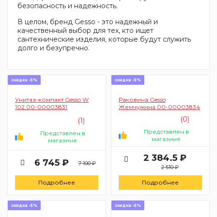
безопасность и надежность.
В целом, бренд Gesso - это надежный и
качественный выбор для тех, кто ищет
сантехнические изделия, которые будут служить
долго и безупречно.
скидка -5%
скидка -5%
Унитаз-компакт Gesso W
Раковина Gesso
102 00-00003831
Жемчужина 00-00003834
(0)
(1)
Представлен в
Представлен в
магазине
магазине
2 384.5 ₽
6 745 ₽
7 100 ₽
2 510 ₽
Подробнее
Подробнее
скидка -5%
скидка -5%