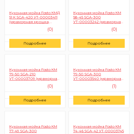
Кухонная мойка Fosto КМД
Кухонная мойка Fosto КМ
51 К SGA-420 УТ-00003411
58-45 SGA-300
(мраморная крошка,
УТ-00003242 (мраморная
круглая, черная)
крошка, овал малый, цвет
(0)
(0)
песочный пляж)
Цену уточняйте
Цену уточняйте
Подробнее
Подробнее
Заказать
Заказать
Кухонная мойка Fosto КМ
Кухонная мойка Fosto КМ
79-50 SGA-210
79-50 SGA-300
УТ-00003709 (мраморная
УТ-00003540 (мраморная
крошка, двойная, цвет
крошка, двойная, цвет
(0)
(1)
олово)
песочный пляж)
Цену уточняйте
Цену уточняйте
Подробнее
Подробнее
Заказать
Заказать
Кухонная мойка Fosto КМ
Кухонная мойка Fosto КМ
77-49 SGA-300
74-46 SGA-42 УТ-00003745