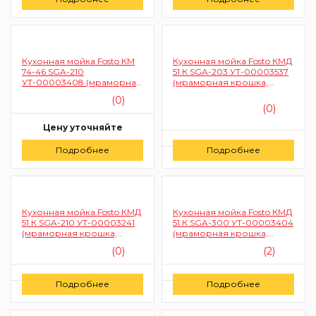
Заказать
Заказать
Кухонная мойка Fosto КМ
Кухонная мойка Fosto КМД
74-46 SGA-210
51 К SGA-203 УТ-00003537
УТ-00003408 (мраморная
(мраморная крошка,
крошка, овал, цвет олова)
круглая, цвет метель)
(0)
(0)
Цену уточняйте
Цену уточняйте
Подробнее
Заказать
Подробнее
Заказать
Кухонная мойка Fosto КМД
Кухонная мойка Fosto КМД
51 К SGA-210 УТ-00003241
51 К SGA-300 УТ-00003404
(мраморная крошка,
(мраморная крошка,
круглая, цвет олово)
круглая, цвет песочный)
(0)
(2)
Цену уточняйте
Цену уточняйте
Подробнее
Подробнее
Заказать
Заказать