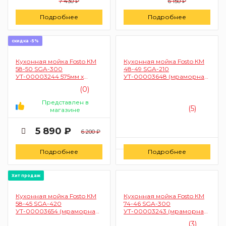
7 430 ₽
6 150 ₽
Подробнее
Подробнее
скидка -5%
Кухонная мойка Fosto КМ
Кухонная мойка Fosto КМ
58-50 SGA-300
48-49 SGA-210
УТ-00003244 575мм х
УТ-00003648 (мраморная
490мм х 178мм
крошка, квадратная, цвет
(0)
(мраморная крошка, с
олово)
сушкой, цвет песочный
Представлен в
пляж, с сифоном)
(5)
магазине
5 890 ₽
6 200 ₽
Цену уточняйте
Подробнее
Подробнее
Заказать
Хит продаж
Кухонная мойка Fosto КМ
Кухонная мойка Fosto КМ
58-45 SGA-420
74-46 SGA-300
УТ-00003654 (мраморная
УТ-00003243 (мраморная
крошка, овал малый, цвет
крошка, овал, цвет
(3)