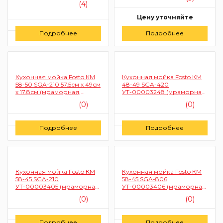
черный)
песочный пляж)
(4)
Цену уточняйте
Цену уточняйте
Подробнее
Подробнее
Заказать
Заказать
Кухонная мойка Fosto КМ
Кухонная мойка Fosto КМ
58-50 SGA-210 57.5см х 49см
48-49 SGA-420
х 17.8см (мраморная,
УТ-00003248 (мраморная
прямоугольная, олово)
крошка, цвет обсидиан)
(0)
(0)
Цену уточняйте
Цену уточняйте
Подробнее
Подробнее
Заказать
Заказать
Кухонная мойка Fosto КМ
Кухонная мойка Fosto КМ
58-45 SGA-210
58-45 SGA-806
УТ-00003405 (мраморная
УТ-00003406 (мраморная
крошка, цвет олово)
крошка, овал малый, цвет
(0)
(0)
страда)
Цену уточняйте
Цену уточняйте
Подробнее
Подробнее