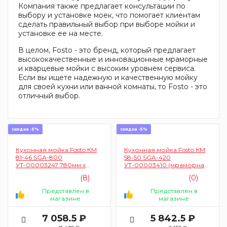
Компания также предлагает консультации по
выбору и установке моек, что помогает клиентам
сделать правильный выбор при выборе мойки и
установке ее на месте.
В целом, Fosto - это бренд, который предлагает
высококачественные и инновационные мраморные
и кварцевые мойки с высоким уровнем сервиса.
Если вы ищете надежную и качественную мойку
для своей кухни или ванной комнаты, то Fosto - это
отличный выбор.
скидка -5%
скидка -5%
Кухонная мойка Fosto КМ
Кухонная мойка Fosto КМ
81-46 SGA-800
58-50 SGA-420
УТ-00003247 780мм х
УТ-00003410 (мраморная
433мм х 175мм (мраморная
крошка, прямоугольная, с
(8)
(0)
крошка, цвет
сушкой, цвет черный)
замороженный персик)
Представлен в
Представлен в
магазине
магазине
7 058.5 ₽
5 842.5 ₽